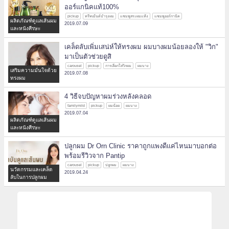
ออร์แกนิคแท้100%
pickup
ทรีทเม้นต์บำรุงผม
แชมพูสระผมแห้ง
แชมพูออร์กานิค
ผลิตภัณฑ์ดูแลเส้นผม
2019.07.09
และหนังศีรษะ
เคล็ดลับเพิ่มเสน่ห์ให้ทรงผม ผมบางผมน้อยลองให้ "วิก"
มาเป็นตัวช่วยดูสิ
carousel
pickup
การเลือกใส่วิกผม
ผมบาง
เสริมความมั่นใจด้วย
2019.07.08
ทรงผม
4 วิธีจบปัญหาผมร่วงหลังคลอด
familymild
pickup
ผมน้อย
ผมบาง
2019.07.04
ผลิตภัณฑ์ดูแลเส้นผม
และหนังศีรษะ
ปลูกผม Dr Orn Clinic ราคาถูกแพงดีแค่ไหนมาบอกต่อ
พร้อมรีวิวจาก Pantip
carousel
pickup
ปลูกผม
ผมบาง
นวัตกรรมและเคล็ด
2019.04.24
ลับในการปลูกผม