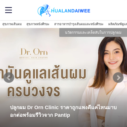
สุขภาพเส้นผม
สุขภาพหนังศีรษะ
สารอาหารบำรุงเส้นผมและหนังศีรษะ
ผลิตภัณฑ์ดูแ
นวัตกรรมและเคล็ดลับในการปลูกผม
ปลูกผม Dr Orn Clinic ราคาถูกแพงดีแค่ไหนมาบ
อกต่อพร้อมรีวิวจาก Pantip