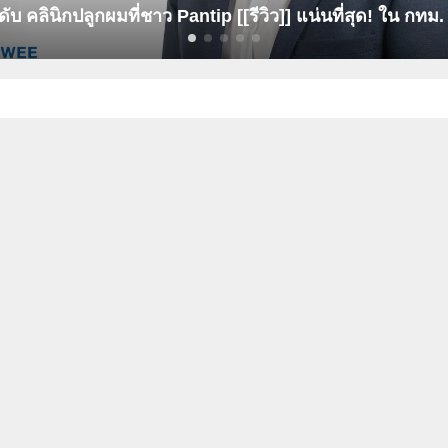
ับ คลินิกปลูกผมที่ชาว Pantip [[รีวิว]] แน่นที่สุด! ใน กทม.