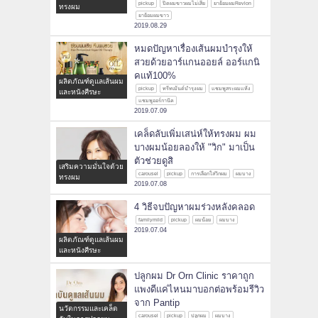
pickup
ปิดผมขาวผมไม่เสีย
ยาย้อมผมRevlon
ทรงผม
ยาย้อมผมขาว
2019.08.29
หมดปัญหาเรื่องเส้นผมบำรุงให้
สวยด้วยอาร์แกนออยล์ ออร์แกนิ
คแท้100%
ผลิตภัณฑ์ดูแลเส้นผม
pickup
ทรีทเม้นต์บำรุงผม
แชมพูสระผมแห้ง
และหนังศีรษะ
แชมพูออร์กานิค
2019.07.09
เคล็ดลับเพิ่มเสน่ห์ให้ทรงผม ผม
บางผมน้อยลองให้ "วิก" มาเป็น
ตัวช่วยดูสิ
เสริมความมั่นใจด้วย
carousel
pickup
การเลือกใส่วิกผม
ผมบาง
ทรงผม
2019.07.08
4 วิธีจบปัญหาผมร่วงหลังคลอด
familymild
pickup
ผมน้อย
ผมบาง
2019.07.04
ผลิตภัณฑ์ดูแลเส้นผม
และหนังศีรษะ
ปลูกผม Dr Orn Clinic ราคาถูก
แพงดีแค่ไหนมาบอกต่อพร้อมรีวิว
จาก Pantip
นวัตกรรมและเคล็ด
carousel
pickup
ปลูกผม
ผมบาง