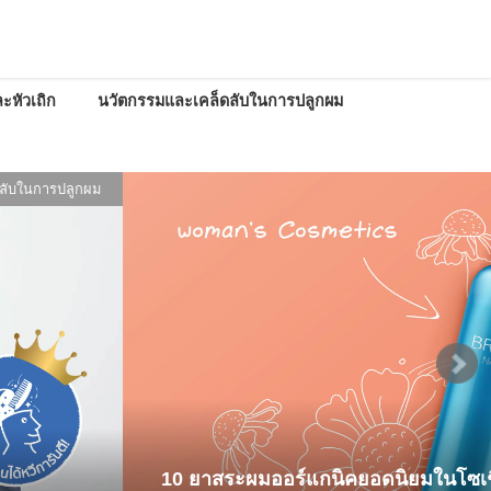
ะหัวเถิก
นวัตกรรมและเคล็ดลับในการปลูกผม
ลับในการปลูกผม
10 ยาสระผมออร์แกนิคยอดนิยมในโซเชี่