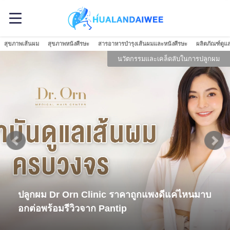
สุขภาพเส้นผม
สุขภาพหนังศีรษะ
สารอาหารบำรุงเส้นผมและหนังศีรษะ
ผลิตภัณฑ์ดูแ
นวัตกรรมและเคล็ดลับในการปลูกผม
ปลูกผม Dr Orn Clinic ราคาถูกแพงดีแค่ไหนมาบ
อกต่อพร้อมรีวิวจาก Pantip