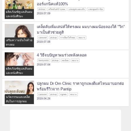
ออร์แกนิคแท้100%
pickup
ทรีทเม้นต์บำรุงผม
แชมพูสระผมแห้ง
แชมพูออร์กานิค
ผลิตภัณฑ์ดูแลเส้นผม
2019.07.09
และหนังศีรษะ
เคล็ดลับเพิ่มเสน่ห์ให้ทรงผม ผมบางผมน้อยลองให้ "วิก"
มาเป็นตัวช่วยดูสิ
carousel
pickup
การเลือกใส่วิกผม
ผมบาง
เสริมความมั่นใจด้วย
2019.07.08
ทรงผม
4 วิธีจบปัญหาผมร่วงหลังคลอด
familymild
pickup
ผมน้อย
ผมบาง
2019.07.04
ผลิตภัณฑ์ดูแลเส้นผม
และหนังศีรษะ
ปลูกผม Dr Orn Clinic ราคาถูกแพงดีแค่ไหนมาบอกต่อ
พร้อมรีวิวจาก Pantip
carousel
pickup
ปลูกผม
ผมบาง
นวัตกรรมและเคล็ด
2019.04.24
ลับในการปลูกผม