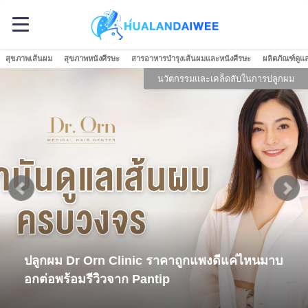
สุขภาพเส้นผม
สุขภาพหนังศีรษะ
สารอาหารบำรุงเส้นผมและหนังศีรษะ
ผลิตภัณฑ์ดูแ
นวัตกรรมและเคล็ดลับในการปลูกผม
ปลูกผม Dr Orn Clinic ราคาถูกแพงดีแค่ไหนมาบ
อกต่อพร้อมรีวิวจาก Pantip