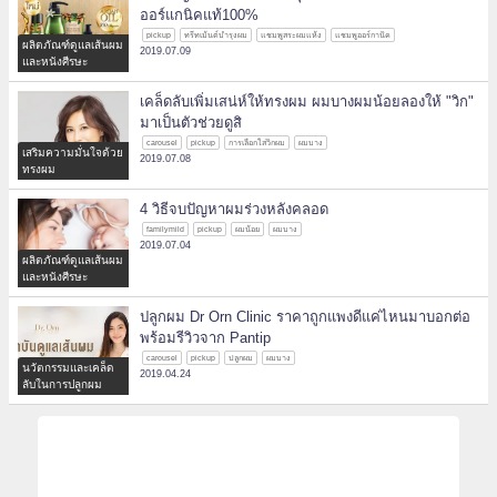
ออร์แกนิคแท้100%
pickup
ทรีทเม้นต์บำรุงผม
แชมพูสระผมแห้ง
แชมพูออร์กานิค
ผลิตภัณฑ์ดูแลเส้นผม
2019.07.09
และหนังศีรษะ
เคล็ดลับเพิ่มเสน่ห์ให้ทรงผม ผมบางผมน้อยลองให้ "วิก"
มาเป็นตัวช่วยดูสิ
carousel
pickup
การเลือกใส่วิกผม
ผมบาง
เสริมความมั่นใจด้วย
2019.07.08
ทรงผม
4 วิธีจบปัญหาผมร่วงหลังคลอด
familymild
pickup
ผมน้อย
ผมบาง
2019.07.04
ผลิตภัณฑ์ดูแลเส้นผม
และหนังศีรษะ
ปลูกผม Dr Orn Clinic ราคาถูกแพงดีแค่ไหนมาบอกต่อ
พร้อมรีวิวจาก Pantip
carousel
pickup
ปลูกผม
ผมบาง
นวัตกรรมและเคล็ด
2019.04.24
ลับในการปลูกผม