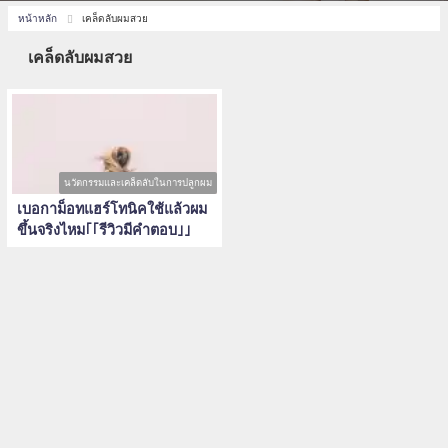
หน้าหลัก
เคล็ดลับผมสวย
เคล็ดลับผมสวย
นวัตกรรมและเคล็ดลับในการปลูกผม
เบอกาม็อทแฮร์โทนิคใช้แล้วผม
ขึ้นจริงไหม｢｢รีวิวมีคำตอบ｣｣