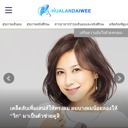
สุขภาพเส้นผม
สุขภาพหนังศีรษะ
สารอาหารบำรุงเส้นผมและหนังศีรษะ
ผลิตภัณฑ์ดูแ
เสริมความมั่นใจด้วยทรงผม
เคล็ดลับเพิ่มเสน่ห์ให้ทรงผม ผมบางผมน้อยลองให้
"วิก" มาเป็นตัวช่วยดูสิ