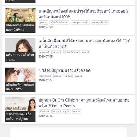
ทรงผม
หมดปัญหาเรื่องเส้นผมบำรุงให้สวยด้วยอาร์แกนออยล์
ออร์แกนิคแท้100%
pickup
ทรีทเม้นต์บำรุงผม
แชมพูสระผมแห้ง
แชมพูออร์กานิค
ผลิตภัณฑ์ดูแลเส้นผม
2019.07.09
และหนังศีรษะ
เคล็ดลับเพิ่มเสน่ห์ให้ทรงผม ผมบางผมน้อยลองให้ "วิก"
มาเป็นตัวช่วยดูสิ
carousel
pickup
การเลือกใส่วิกผม
ผมบาง
เสริมความมั่นใจด้วย
2019.07.08
ทรงผม
4 วิธีจบปัญหาผมร่วงหลังคลอด
familymild
pickup
ผมน้อย
ผมบาง
2019.07.04
ผลิตภัณฑ์ดูแลเส้นผม
และหนังศีรษะ
ปลูกผม Dr Orn Clinic ราคาถูกแพงดีแค่ไหนมาบอกต่อ
พร้อมรีวิวจาก Pantip
carousel
pickup
ปลูกผม
ผมบาง
นวัตกรรมและเคล็ด
2019.04.24
ลับในการปลูกผม