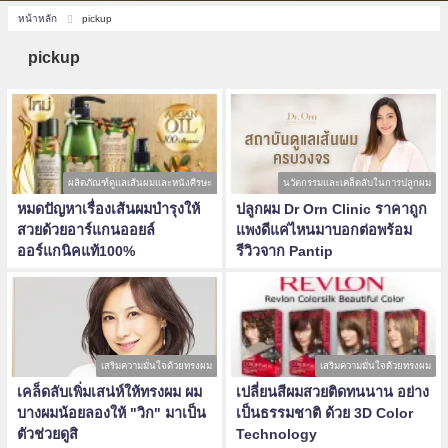
หน้าหลัก
pickup
pickup
ผลิตภัณฑ์ดูแลเส้นผมและหนังศีรษะ
นวัตกรรมและเคล็ดลับในการปลูกผม
หมดปัญหาเรื่องเส้นผมบำรุงให้
ปลูกผม Dr Orn Clinic ราคาถูก
สวยด้วยอาร์แกนออยล์
แพงดีแค่ไหนมาบอกต่อพร้อม
ออร์แกนิคแท้100%
รีวิวจาก Pantip
เสริมความมั่นใจด้วยทรงผม
เสริมความมั่นใจด้วยทรงผม
เคล็ดลับเพิ่มเสน่ห์ให้ทรงผม ผม
เปลี่ยนสีผมสวยติดทนนาน อย่าง
บางผมน้อยลองให้ "วิก" มาเป็น
เป็นธรรมชาติ ด้วย 3D Color
ตัวช่วยดูสิ
Technology