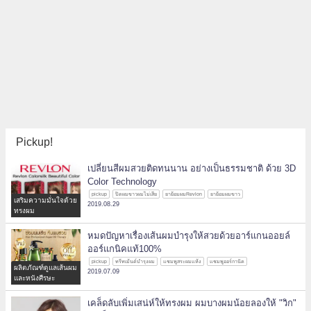
Pickup!
เปลี่ยนสีผมสวยติดทนนาน อย่างเป็นธรรมชาติ ด้วย 3D
Color Technology
pickup
ปิดผมขาวผมไม่เสีย
ยาย้อมผมRevlon
ยาย้อมผมขาว
เสริมความมั่นใจด้วย
2019.08.29
ทรงผม
หมดปัญหาเรื่องเส้นผมบำรุงให้สวยด้วยอาร์แกนออยล์
ออร์แกนิคแท้100%
pickup
ทรีทเม้นต์บำรุงผม
แชมพูสระผมแห้ง
แชมพูออร์กานิค
ผลิตภัณฑ์ดูแลเส้นผม
2019.07.09
และหนังศีรษะ
เคล็ดลับเพิ่มเสน่ห์ให้ทรงผม ผมบางผมน้อยลองให้ "วิก"