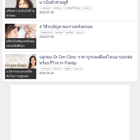
มาเป็นตัวช่วยดูสิ
carousel
pickup
การเลือกใส่วิกผม
ผมบาง
เสริมความมั่นใจด้วย
2019.07.08
ทรงผม
4 วิธีจบปัญหาผมร่วงหลังคลอด
familymild
pickup
ผมน้อย
ผมบาง
2019.07.04
ผลิตภัณฑ์ดูแลเส้นผม
และหนังศีรษะ
ปลูกผม Dr Orn Clinic ราคาถูกแพงดีแค่ไหนมาบอกต่อ
พร้อมรีวิวจาก Pantip
carousel
pickup
ปลูกผม
ผมบาง
นวัตกรรมและเคล็ด
2019.04.24
ลับในการปลูกผม