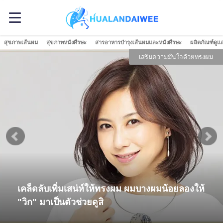
สุขภาพเส้นผม
สุขภาพหนังศีรษะ
สารอาหารบำรุงเส้นผมและหนังศีรษะ
ผลิตภัณฑ์ดูแ
เสริมความมั่นใจด้วยทรงผม
เคล็ดลับเพิ่มเสน่ห์ให้ทรงผม ผมบางผมน้อยลองให้
"วิก" มาเป็นตัวช่วยดูสิ