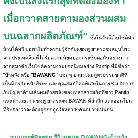
คงเป็นสิ่งแรกสุดที่ต้องมองหา
เมื่อกวาดสายตามองส่วนผสม
บนฉลากผลิตภัณฑ์"
ซึ่งในวันนี้เว็บไซต์หัว
ล้านได้หวี ขอพาไปทำความรู้จักกับแชมพู ยาสระผมสมุนไพร
จากประเทศจีน ที่ได้รับความนิยมบอกกระซิบต่อกันอย่างมาก
จากสมาชิกเว็บไซต์ความงามยอดนิยมอย่าง Pantip ที่มีชื่อว่า
"ป้าหวัง หรือ "
BAWANG"
แชมพู ยาสระผมสูตรธรรมชาติที่
เป็นมิตรกับหนังศีรษะ และคุณสมบัติสุดพิเศษในการช่วยจัดการ
กับปัญหาด้านเส้นผมด้วยพลังของเหล่าสารสกัดที่ชาว Pantip
แนะนำเลยว่า แชมพู ยาสระผม BAWAN ที่ล้ำลึก และอ่อนโยน
ที่รับรองว่าจะต้องถูกอกถูกใจหลายๆคนอย่างแน่นอน
รวมกระทู้Pantip รีวิวแชมพู BAWANG-ป้าหวัง