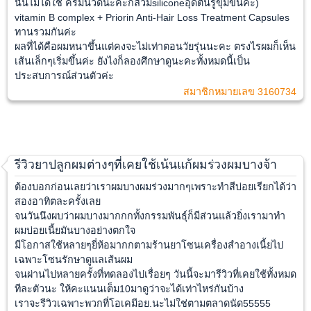
นั้นไม่ได้ใช้ ครีมนวดนะคะกลัวมีsiliconeอุดตันรูขุมขนค่ะ)
vitamin B complex + Priorin Anti-Hair Loss Treatment Capsules
ทานรวมกันค่ะ
ผลที่ได้คือผมหนาขึ้นแต่คงจะไม่เท่าตอนวัยรุ่นนะคะ ตรงไรผมก็เห็น
เส้นเล็กๆเริ่มขึ้นค่ะ ยังไงก็ลองศึกษาดูนะคะทั้งหมดนี้เป็น
ประสบการณ์ส่วนตัวค่ะ
สมาชิกหมายเลข 3160734
รีวิวยาปลูกผมต่างๆที่เคยใช้เน้นแก้ผมร่วงผมบางจ้า
ต้องบอกก่อนเลยว่าเราผมบางผมร่วงมากๆเพราะทำสีบ่อยเรียกได้ว่า
สองอาทิตละครั้งเลย
จนวันนึงผบว่าผมบางมากกกทั้งกรรมพันธ์ุก็มีส่วนแล้วยิ่งเรามาทำ
ผมบ่อยเนี้ยมันบางอย่างตกใจ
มีโอกาสใช้หลายๆยี่ห้อมากกตามร้านยาโซนเครื่องสำอางเนี้ยไป
เฉพาะโซนรักษาดูแลเส้นผม
จนผ่านไปหลายครั้งที่ทดลองไปเรื่อยๆ วันนี้จะมารีวิวที่เคยใช้ทั้งหมด
ทีละตัวนะ ให้คะแนนเต็ม10มาดูว่าจะได้เท่าไหร่กันบ้าง
เราจะรีวิวเฉพาะพวกที่โอเคมีอย.นะไม่ใช่ตามตลาดนัด55555