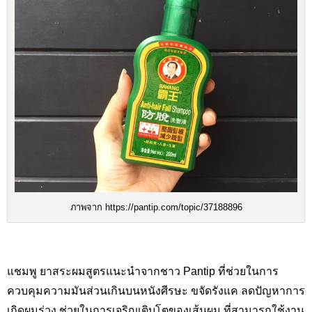
ภาพจาก https://pantip.com/topic/37188896
แชมพู ยาสระผมสูตรแนะนำจากชาว Pantip ที่ช่วยในการ
ควบคุมความมันส่วนเกินบนหนังศีรษะ ขจัดรังแค ลดปัญหาการ
เกิดผมร่วง ช่วยในการเจริญเติบโตของเส้นผม ที่สามารถใช้งาน