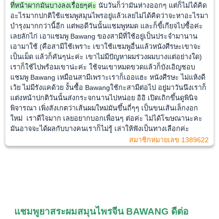
ที่หน้าผากมันบางลงเรื่อยๆค่ะ
นับวันก็ว่ามันห่างออกๆ แต่ก็ไม่ได้คิด
อะไรมากปกติใช้แชมพูสมุนไพรอยู่แล้วเลยไม่ได้คิดว่าจะหาอะไรมา
บำรุงมากกว่านี้อีก แต่พอดีวันนั้นแชมพูหมด และก็ขี้เกียจไปซื้อค่ะ
เลยลักไก่ เอาแชมพู Bawang ของสามีที่ใช้อยู่เป็นประจำมานาน
เอามาใช้ (คือสามีใช้เพราะ เขาใช้แชมพูอื่นแล้วหนังศีรษะเขาจะ
เป็นเม็ด แล้วก็คันๆน่ะค่ะ เขาไม่มีปัญหาผมร่วงผมบางแต่อย่างใด)
เราก็ใช้ไปพร้อมเขาน่ะค่ะ ใช้จนเขาหมดขวดแล้วก็บังเอิญชอบ
แชมพู Bawang เหมือนสามีเพราะเราก็เออแฮะ หนังศีรษะ ไม่แห้งดี
เว้ย ไม่มีรังแคด้วย งั้นซื้อ Bawangใช้กะสามีต่อไป อยู่มาวันนึงเราก็
แต่งหน้าปกติวันนั้นส่งกระจกนานไปหน่อย อิอิ เปิดเถิกขึ้นดูพินิจ
พิจารณา เพิ่งสังเกตว่าเส้นผมใหม่มันขึ้นถี่ๆๆ เป็นขนเส้นเล็กงอก
ใหม่ เราดีใจมาก เลยอยากบอกเพื่อนๆ ต่อค่ะ ไม่ได้โฆษณานะคะ
มันอาจจะได้ผลกับบางคนเราก็ไม่รู้ เล่าให้ฟังเป็นทางเลือกค่ะ
สมาชิกหมายเลข 1389622
แชมพูยาสระผมสมุนไพรจีน
BAWANG ดีต่อ