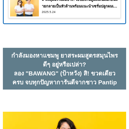
ายกลายเป็นหัวล้านพร้อมแนะนำเซรั่มปลูกผมเห็น
2025.5.24
ผลจนคุณต้องอึ้ง!!
กำลังมองหาแชมพู ยาสระผมสูตรสมุนไพร
ดีๆ อยู่หรือเปล่า?
ลอง "BAWANG" (ป้าหวัง) สิ! ขวดเดียว
ครบ จบทุกปัญหาการันตีจากชาว Pantip