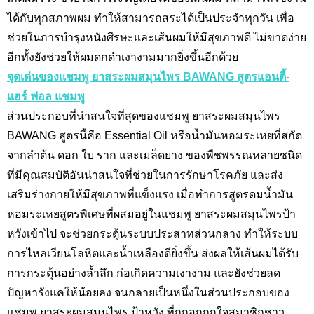
ได้กับทุกสภาพผม ทำให้สามารถสระได้เป็นประจำทุกวัน เพื่อ
ช่วยในการบำรุงหนังศีรษะและเส้นผมให้มีสุขภาพดี ไม่ขาดง่าย
อีกทั้งยังช่วยให้ผมดกดำเงางามมากยิ่งขึ้นอีกด้วย
จุดเด่นของแชมพู ยาสระผมสมุนไพร BAWANG สูตรแอนตี้-
แฮร์ ฟอล แชมพู
ส่วนประกอบที่น่าสนใจที่สุดของ
แชมพู ยาสระผมสมุนไพร
BAWANG สูตรนี้คือ Essential Oil หรือน้ำมันหอมระเหยที่สกัด
จากลำต้น ดอก ใบ ราก และเมล็ดยาง ของพืชพรรณหลายชนิด
ที่มีคุณสมบัติอันน่าสนใจที่ช่วยในการรักษาโรคภัย และส่ง
เสริมร่างกายให้มีสุขภาพที่แข็งแรง เมื่อทำการสูตรดมน้ำมัน
หอมระเหยสูตรพิเศษที่ผสมอยู่ใน
แชมพู ยาสระผมสมุนไพรป้า
หวังเข้าไป จะช่วยกระตุ้นระบบประสาทส่วนกลาง ทำให้ระบบ
การไหลเวียนโลหิตและน้ำเหลืองดียิ่งขึ้น ส่งผลให้เส้นผมได้รับ
การกระตุ้นอย่างล้ำลึก ก่อเกิดความเงางาม และยังช่วยลด
ปัญหารังแคให้น้อยลง จนกลายเป็นหนึ่งในส่วนประกอบของ
แชมพู ยาสระผมสมุนไพร ป้าหวัง ที่ถูกอกถูกใจสมาชิกชาว