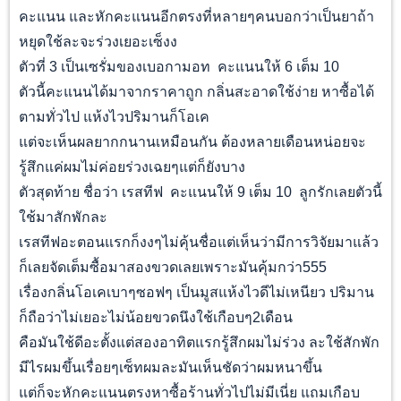
คะแนน และหักคะแนนอีกตรงที่หลายๆคนบอกว่าเป็นยาถ้า
หยุดใช้ละจะร่วงเยอะเซ็งง
ตัวที่ 3 เป็นเซรั่มของเบอกามอท คะแนนให้ 6 เต็ม 10
ตัวนี้คะแนนได้มาจากราคาถูก กลิ่นสะอาดใช้ง่าย หาซื้อได้
ตามทั่วไป แห้งไวปริมานก็โอเค
แต่จะเห็นผลยากกนานเหมือนกัน ต้องหลายเดือนหน่อยจะ
รู้สึกแค่ผมไม่ค่อยร่วงเฉยๆแต่ก็ยังบาง
ตัวสุดท้าย ชื่อว่า เรสทีฟ คะแนนให้ 9 เต็ม 10 ลูกรักเลยตัวนี้
ใช้มาสักพักละ
เรสทีฟอะตอนแรกก็งงๆไม่คุ้นชื่อแต่เห็นว่ามีการวิจัยมาแล้ว
ก็เลยจัดเต็มซื้อมาสองขวดเลยเพราะมันคุ้มกว่า555
เรื่องกลิ่นโอเคเบาๆซอฟๆ เป็นมูสแห้งไวดีไม่เหนียว ปริมาน
ก็ถือว่าไม่เยอะไม่น้อยขวดนึงใช้เกือบๆ2เดือน
คือมันใช้ดีอะตั้งแต่สองอาทิตแรกรู้สึกผมไม่ร่วง ละใช้สักพัก
มีไรผมขึ้นเรื่อยๆเซ็ทผมละมันเห็นชัดว่าผมหนาขึ้น
แต่ก็จะหักคะแนนตรงหาซื้อร้านทั่วไปไม่มีเนี่ย แถมเกือบ