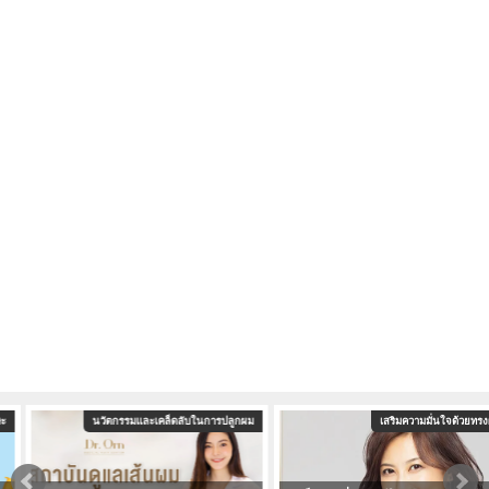
นวัตกรรมและเคล็ดลับในการปลูกผม
เสริมความมั่นใจด้วยทรงผม