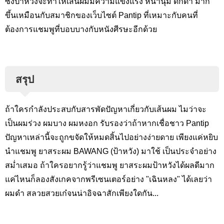
ซึ่งป้าหวังจะทำให้เส้นผมมีความแข็งแรง หนานุ่ม ดกดำ มาก
ขึ้นเหมือนกับสมาชิกของเว็บไซต์ Pantip ที่เหมาะกับคนที่
ต้องการแชมพูที่บอบบางกับหนังศีรษะอีกด้วย
สรุป
ถ้าใครกำลังประสบกับสารพัดปัญหาเกี่ยวกับเส้นผม ไมว่าจะ
เป็นผมร่วง ผมบาง ผมหงอก รับรองว่าถ้าหากเชื่อชาว Pantip
ปัญหาเหล่านี้จะถูกขจัดให้หมดสิ้นไปอย่างง่ายดาย เพียงแค่หยิบ
นำแชมพู ยาสระผม BAWANG (ป้าหวัง) มาใช้ เป็นประจำอย่าง
สม่ำเสมอ ถ้าใครอยากรู้ว่าแชมพู ยาสระผมป้าหวังได้ผลดีมาก
แค่ไหนก็ลองสังเกคจากพรีเซนเตอร์อย่าง "เฉินหลง" ได้เลยว่า
ผมดำ สลวยสวยเก๋จนน่าอิจฉาสักเพียงใดกัน...