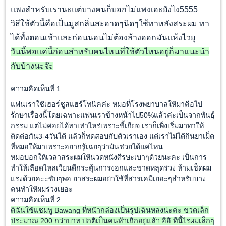
แพงสำหรับเรานะแต่บางคนก็บอกไม่แพงเอะยังไง5555
วิธีใช้ตัวนี้คือเป็นมูสกลิ่นสะอาดๆนิดๆใช้ทาหลังสระผม ทา
ได้ทั้งตอนเช้าและก่อนนอนไม่ต้องล้างออกมันแห้งไวยุ
วันนี้พอแค่นี้ก่อนสำหรับคนไหนที่ใช้ตัวไหนอยู่ก็มาแนะนำ
กับบ้างนะจ๊ะ
ความคิดเห็นที่ 1
แฟนเราใช้เฮอร์ชูสแฮร์โทนิคค่ะ หมอที่โรงพยาบาลให้มาคือไป
รักษาเรื่องนี้โดยเฉพาะแฟนเราข้างหน้าไป50%แล้วค่ะเป็นจากพันธุ์
กรรม แต่ไม่ค่อยได้ทาเท่าไหร่เพราะขี้เกียจ เราก็เพิ่งเริ่มมาทาให้
ติดต่อกัน3-4วันได้ แล้วก็ทดสอบกับตัวเราเอง แต่เราไม่ได้กินยาเม็ด
ที่หมอให้มาเพราะอยากรู้เฉยๆว่ามันช่วยได้แค่ไหน
หมอบอกให้เวลาสระผมให้นวดหนังศีรษะเบาๆด้วยนะคะ เป็นการ
ทำให้เลือดไหลเวียนดีกระตุ้นการงอกและขาดหลุดร่วง ห้ามเช็ดผม
แรงด้วยคะะซับๆพอ ยาสระผมอย่าใช้ที่สารเคมีเยอะๆสำหรับบาง
คนทำให้ผมร่วงเยอะ
ความคิดเห็นที่ 2
ดิฉันใช้แชมพู Bawang ที่หน้ากล่องเป็นรูปเฉินหลงน่ะค่ะ ขวดเล็ก
ประมาณ 200 กว่าบาท ปกติเป็นคนหัวเถิกอยู่แล้ว อิอิ ทีนี้ไรผมเล็กๆ