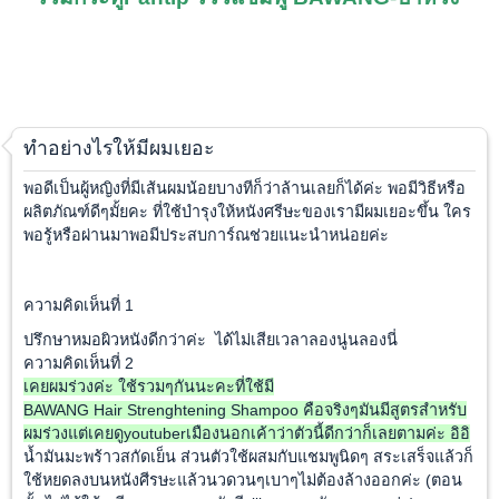
ทำอย่างไรให้มีผมเยอะ
พอดีเป็นผู้หญิงที่มีเส้นผมน้อยบางทีก็ว่าล้านเลยก็ได้ค่ะ พอมีวิธีหรือ
ผลิตภัณฑ์ดีๆมั้ยคะ ที่ใช้บำรุงให้หนังศรีษะของเรามีผมเยอะขึ้น ใคร
พอรู้หรือผ่านมาพอมีประสบการ์ณช่วยแนะนำหน่อยค่ะ
ความคิดเห็นที่ 1
ปรึกษาหมอผิวหนังดีกว่าค่ะ ได้ไม่เสียเวลาลองนู่นลองนี่
ความคิดเห็นที่ 2
เคยผมร่วงค่ะ ใช้รวมๆกันนะคะที่ใช้มี
BAWANG Hair Strenghtening Shampoo คือจริงๆมันมีสูตรสำหรับ
ผมร่วงแต่เคยดูyoutuberเมืองนอกเค้าว่าตัวนี้ดีกว่าก็เลยตามค่ะ อิอิ
น้ำมันมะพร้าวสกัดเย็น ส่วนตัวใช้ผสมกับแชมพูนิดๆ สระเสร็จแล้วก็
ใช้หยดลงบนหนังศีรษะแล้วนวดวนๆเบาๆไม่ต้องล้างออกค่ะ (ตอน