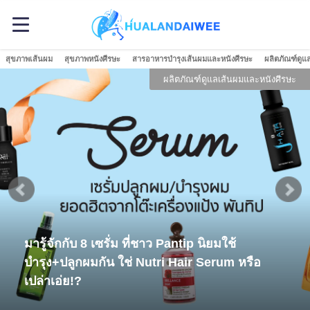
สุขภาพเส้นผม
สุขภาพหนังศีรษะ
สารอาหารบำรุงเส้นผมและหนังศีรษะ
ผลิตภัณฑ์ดูแ
ผลิตภัณฑ์ดูแลเส้นผมและหนังศีรษะ
มารู้จักกับ 8 เซรั่ม ที่ชาว Pantip นิยมใช้
บำรุง+ปลูกผมกัน ใช่ Nutri Hair Serum หรือ
เปล่าเอ่ย!?