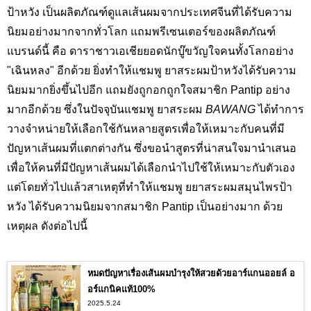
ป้าหวัง เป็นผลิตภัณฑ์ดูแลเส้นผมจากประเทศจีนที่ได้รับความ
นิยมอย่างมากจากทั่วโลก แถม
พรีเซนเตอร์ของผลิตภัณฑ์
แบรนด์นี้ คือ ดาราชาวเอเชียยอดนักบู๊ขวัญใจคนทั้งโลกอย่าง
"เฉินหลง" อีกด้วย ยิ่งทำให้แชมพู ยาสระผมป้าหวังได้รับความ
นิยมมากยิ่งขึ้นไปอีก แถมยังถูกอกถูกใจสมาชิก Pantip อย่าง
มากอีกด้วย ซึ่งในปัจจุบันแชมพู ยาสระผม
BAWANG
ได้ทำการ
วางจำหน่ายให้เลือกใช้กันหลายสูตรเพื่อให้เหมาะกับคนที่มี
ปัญหาเส้นผมที่แตกต่างกัน ซึ่งขอนำสูตรที่น่าสนใจมานำเสนอ
เพื่อให้คนที่มีปัญหาเส้นผมได้เลือกนำไปใช้ให้เหมาะกับตัวเอง
แต่โดยทั่วไปแล้วสาเหตุที่ทำให้แชมพู ยยาสระผมสมุนไพรป้า
หวัง ได้รับความนิยมจากสมาชิก Pantip เป็นอย่างมาก ด้วย
เหตุผล ดังต่อไปนี้
หมดปัญหาเรื่องเส้นผมบำรุงให้สวยด้วยอาร์แกนออยล์ อ
อร์แกนิคแท้100%
2025.5.24