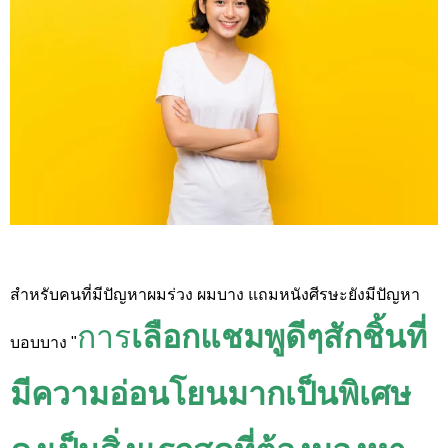
สำหรับคนที่มีปัญหาผมร่วง ผมบาง แถมหนังศีรษะยังมีปัญหา
การ
เลือกแชมพูดีๆสักชิ้นที่
บอบบาง "
มีความอ่อนโยนมากเป็นพิเศษ