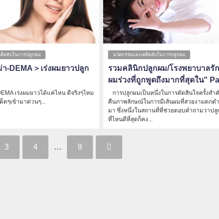
ล็ดลับในการปลูกผม
นวัตกรรมและเคล็ดลับในการปลูกผม
ม่า-DEMA＞เร่งผมยาวปลูก
รวมคลินิกปลูกผม/โรงพยาบาลรั
ผมร่วงที่ถูกพูดถึงมากที่สุดใน" P
EMA เร่งผมยาวได้แค่ไหน ดีจริงๆไหม
การปลูกผมเป็นหนึ่งในการตัดสินใจครั้งสำคัญเ
ด็ดๆเข้ามาด่วนๆ...
คืนภาพลักษณ์ในการมีเส้นผมที่สวยงามดกดำ
มา ซึ่งหนึ่งในสถานที่ที่ช่วยตอบคำถามว่าปล
ที่ไหนดีที่สุดก็คง...
3
4
…
9