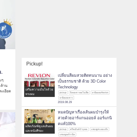
Pickup!
ม.
เปลี่ยนสีผมสวยติดทนนาน อย่าง
่มๆ
เป็นธรรมชาติ ด้วย 3D Color
ะล้าน
Technology
เสริมความมั่นใจด้วย
ละเอียด
pickup
ปิดผมขาวผมไม่เสีย
ยาย้อมผมRevlon
ทรงผม
ยาย้อมผมขาว
2019.08.29
หมดปัญหาเรื่องเส้นผมบำรุงให้
สวยด้วยอาร์แกนออยล์ ออร์แกนิ
คแท้100%
ผลิตภัณฑ์ดูแลเส้นผม
pickup
ทรีทเม้นต์บำรุงผม
แชมพูสระผมแห้ง
และหนังศีรษะ
แชมพูออร์กานิค