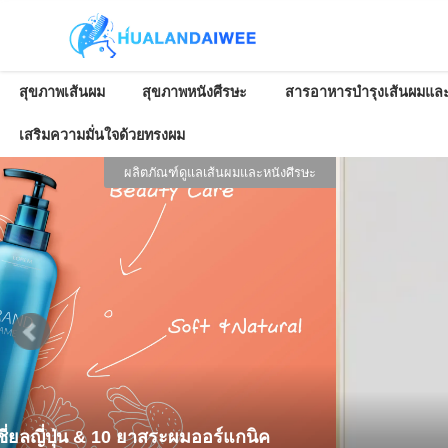
สุขภาพเส้นผม
สุขภาพหนังศีรษะ
สารอาหารบำรุงเส้นผมและ
เสริมความมั่นใจด้วยทรงผม
ผลิตภัณฑ์ดูแลเส้นผมและหนังศีรษะ
ยลญี่ปุ่น & 10 ยาสระผมออร์แกนิค