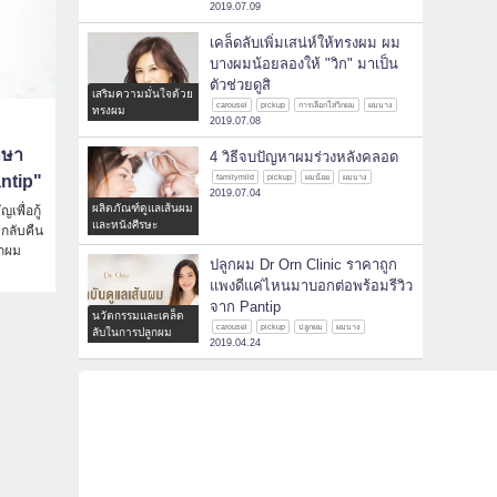
2019.07.09
เคล็ดลับเพิ่มเสน่ห์ให้ทรงผม ผม
บางผมน้อยลองให้ "วิก" มาเป็น
ตัวช่วยดูสิ
เสริมความมั่นใจด้วย
carousel
pickup
การเลือกใส่วิกผม
ผมบาง
ทรงผม
2019.07.08
กษา
4 วิธีจบปัญหาผมร่วงหลังคลอด
antip"
familymild
pickup
ผมน้อย
ผมบาง
2019.07.04
ผลิตภัณฑ์ดูแลเส้นผม
พื่อกู้
และหนังศีรษะ
กลับคืน
ูกผม
ปลูกผม Dr Orn Clinic ราคาถูก
แพงดีแค่ไหนมาบอกต่อพร้อมรีวิว
จาก Pantip
นวัตกรรมและเคล็ด
carousel
pickup
ปลูกผม
ผมบาง
ลับในการปลูกผม
2019.04.24