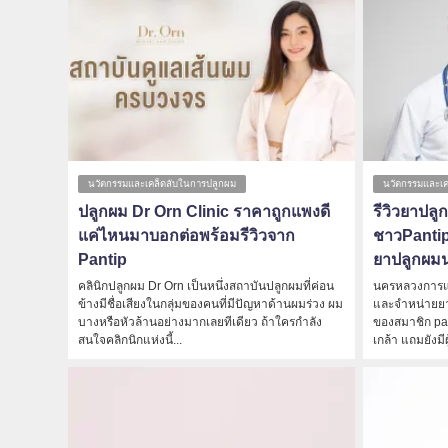
นวัตกรรมและเคล็ดลับในการปลูกผม
นวัตกรรมและเค
ปลูกผม Dr Orn Clinic ราคาถูกแพงดี
รีวิวยาป
แค่ไหนมาบอกต่อพร้อมรีวิวจาก
ชาวPantip
Pantip
ยาปลูกผม
คลินิกปลูกผม Dr Orn เป็นหนึ่งสถาบันปลูกผมที่ค่อน
นครหลวงการแพ
ข้างมีชื่อเสียงในกลุ่มของคนที่มีปัญหาด้านผมร่วง ผม
และจำหน่ายยา
บางหรือหัวล้านอย่างมากเลยทีเดียว ถ้าใครกำลัง
ของสมาชิก panti
สนใจคลิกนิกแห่งนี้...
เกล้า แถมยังมีผ