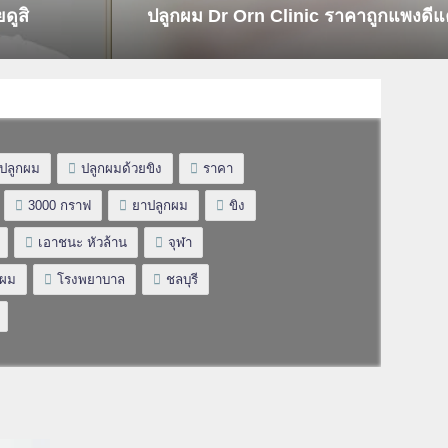
ดูสิ
ปลูกผม Dr Orn Clinic ราคาถูกแพงดีแ
ปลูกผม
ปลูกผมด้วยขิง
ราคา
3000 กราฟ
ยาปลูกผม
ขิง
เอาชนะ หัวล้าน
จุฬา
กผม
โรงพยาบาล
ชลบุรี