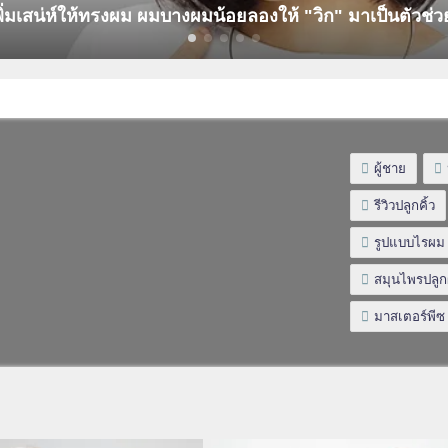
พิ่มเสน่ห์ให้ทรงผม ผมบางผมน้อยลองให้ "วิก" มาเป็นตัวช่วย
ผู้ชาย
รีวิวปลูกคิ้ว
รูปแบบไรผม
สมุนไพรปลู
มาสเตอร์พีซ