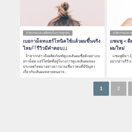
นวัตกรรมและเคล็ดลับในการปลูกผม
นวัตกรรมและเค
เบอกาม็อทแฮร์โทนิคใช้แล้วผมขึ้นจริง
แชมพู＜ดี
ไหม｢｢รีวิวมีคำตอบ｣｣
ผมใหม่
ถ้าหากกล่าวถึงผลิตภัณฑ์ดูแลเส้นผมชื่อดังอย่างเบ
แชมพูดีม่า-D
อกาม็อท แฮร์โทนิคที่อยู่ในวงการดูแลเส้นผมของ
อยากอ่านรีวิวเ
ประเทศไทยมาอย่างยาวนานเชื่อว่าคนที่มีปัญหา
เกี่ยวกับเส้นผมหลายคนอาจ...
1
2