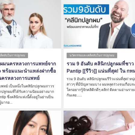
ล็ดลับในการปลูกผม
นวัตกรรมและเคล็ดลับในการปลูกผม
ลูกผมนครหลวงการแพทย์จาก
รวม 9 อันดับ คลินิกปลูกผมที่ชาว
 พร้อมแนะนำแหล่งฝากซื้อ
Pantip [[รีวิว]] แน่นที่สุด! ใน กท
นครหลวงการแพทย์
รวม 9 อันดับ คลินิกปลูกผมรีวิวแน่นที่สุด! หนุ
สาวๆ ที่มีปัญหาผมบาง ผมหลุดร่วงจนเกือบจ
ทย์ เป็นหนึ่งในคลินิกปลูกผมถาวร
ใครอยากรู้จักคลิดิกดีๆ คลิก! ติดตามอ่านราย
ปลูกผมที่ได้รับความนิยมอย่างมาก
กันเลย......
p ซึ่งคลินิกแห่งนี้ตั้งอยู่ในย่านปิ่น
ู้มารอ...