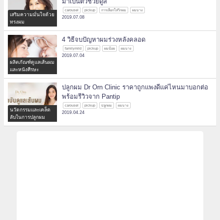
มาเป็นตัวช่วยดูสิ
carousel
pickup
การเลือกใส่วิกผม
ผมบาง
เสริมความมั่นใจด้วย
2019.07.08
ทรงผม
4 วิธีจบปัญหาผมร่วงหลังคลอด
familymild
pickup
ผมน้อย
ผมบาง
2019.07.04
ผลิตภัณฑ์ดูแลเส้นผม
และหนังศีรษะ
ปลูกผม Dr Orn Clinic ราคาถูกแพงดีแค่ไหนมาบอกต่อ
พร้อมรีวิวจาก Pantip
carousel
pickup
ปลูกผม
ผมบาง
นวัตกรรมและเคล็ด
2019.04.24
ลับในการปลูกผม