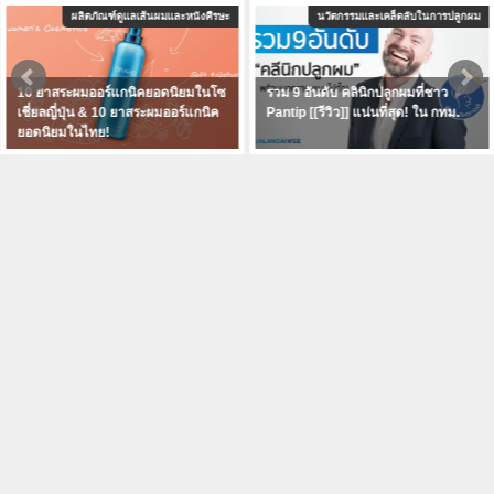
รษะ
นวัตกรรมและเคล็ดลับในการปลูกผม
นวัตกรรมและเคล็ดลับในการปล
โซ
รวม 9 อันดับ คลินิกปลูกผมที่ชาว
ปลูกผม Dr Orn Clinic ราคาถูกแพ
ค
Pantip [[รีวิว]] แน่นที่สุด! ใน กทม.
แค่ไหนมาบอกต่อพร้อมรีวิวจาก
Pantip