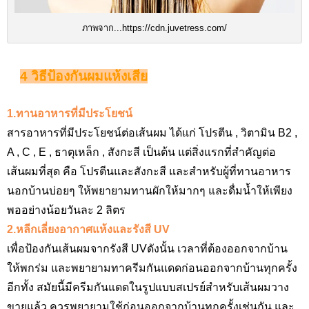
ภาพจาก...https://cdn.juvetress.com/
4 วิธีป้องกันผมแห้งเสีย
1.ทานอาหารที่มีประโยชน์
สารอาหารที่มีประโยชน์ต่อเส้นผม ได้แก่ โปรตีน , วิตามิน B2 ,
A , C , E ,
ธาตุเหล็ก , สังกะสี เป็นต้น แต่สิ่งแรกที่สำคัญต่อ
เส้นผมที่สุด คือ โปรตีนและสังกะสี
และสำหรับผู้ที่ทานอาหาร
นอกบ้านบ่อยๆ ให้พยายามทานผักให้มากๆ และดื่มน้ำให้เพียง
พออย่างน้อยวันละ 2
ลิตร
2.หลีกเลี่ยงอากาศแห้งและรังสี UV
เพื่อป้องกันเส้นผมจากรังสี UV
ดังนั้น เวลาที่ต้องออกจากบ้าน
ให้พกร่ม และพยายามทาครีมกันแดดก่อนออกจากบ้านทุกครั้ง
อีกทั้ง สมัยนี้มีครีมกันแดดในรูปแบบสเปรย์สำหรับเส้นผมวาง
ขายแล้ว ควรพยายามใช้ก่อนออกจากบ้านทุกครั้งเช่นกัน และ