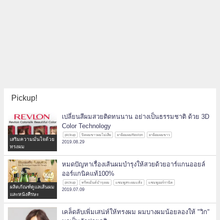
Pickup!
เปลี่ยนสีผมสวยติดทนนาน อย่างเป็นธรรมชาติ ด้วย 3D
Color Technology
pickup
ปิดผมขาวผมไม่เสีย
ยาย้อมผมRevlon
ยาย้อมผมขาว
เสริมความมั่นใจด้วย
2019.08.29
ทรงผม
หมดปัญหาเรื่องเส้นผมบำรุงให้สวยด้วยอาร์แกนออยล์
ออร์แกนิคแท้100%
pickup
ทรีทเม้นต์บำรุงผม
แชมพูสระผมแห้ง
แชมพูออร์กานิค
ผลิตภัณฑ์ดูแลเส้นผม
2019.07.09
และหนังศีรษะ
เคล็ดลับเพิ่มเสน่ห์ให้ทรงผม ผมบางผมน้อยลองให้ "วิก"