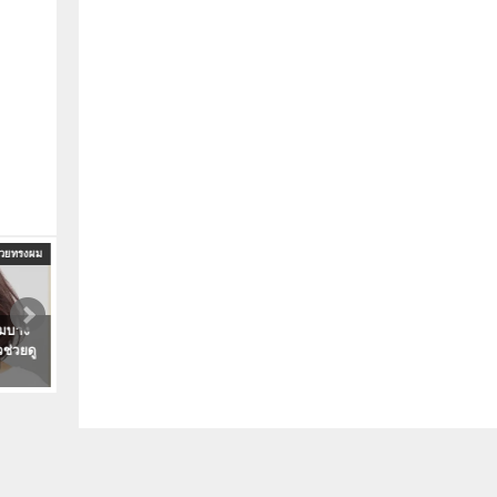
ด้วยทรงผม
นวัตกรรมและเคล็ดลับในการปลูกผม
นวัตกรรมและเคล็ดลับในกา
 ผมบาง
ปลูกผม Dr Orn Clinic ราคาถูกแพง
รวม 9 อันดับ คลินิกปลูกผมที่ช
วช่วยดู
ดีแค่ไหนมาบอกต่อพร้อมรีวิวจาก
Pantip [[รีวิว]] แน่นที่สุด! ใน
Pantip