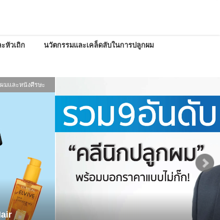
ะหัวเถิก
นวัตกรรมและเคล็ดลับในการปลูกผม
ะเคล็ดลับในการปลูกผม
10 ยาสระผมออร์แกนิคยอดนิยมในโซ