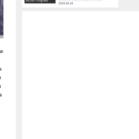
ลับในการปลูกผม
2019.04.24
วด
ก
น
บ
อ
จ