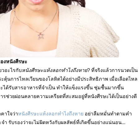
ของหนังศีรษะ
ยวอะไรกับ
หนังศีรษะแห้งลอกทําไงถึงหาย
?
ที่จริงแล้วการนวดเป็น
กระตุ้นการไหลเวียนของโลหิตได้อย่างมีประสิทธิภาพ เมื่อเลือดไหล
ษะได้รับสารอาหารที่จำเป็น ทำให้แข็งแรงขึ้น ชุ่มชื้นมากขึ้น
รช่วยผ่อนคลายความเครียดที่สะสมอยู่ที่หนังศีรษะได้เป็นอย่างดี
าคาใจว่า
หนังศีรษะแห้งลอกทําไงถึงหาย
อย่าลืมหมั่นทำตามคำ
 รับรองว่าจะไม่ผิดหวังกับผลลัพธ์ที่เกิดขึ้นอย่างแน่นอน...