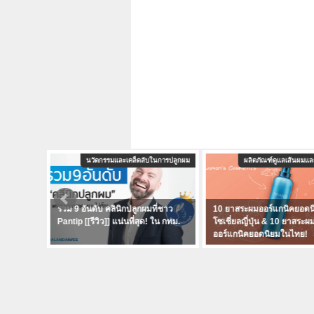
นการปลูกผม
นวัตกรรมและเคล็ดลับในการปลูกผม
ผลิตภัณฑ์ดูแลเส้นผมแล
คาถูกแพง
รวม 9 อันดับ คลินิกปลูกผมที่ชาว
10 ยาสระผมออร์แกนิคยอดน
ิวจาก
Pantip [[รีวิว]] แน่นที่สุด! ใน กทม.
โซเชี่ยลญี่ปุ่น & 10 ยาสระผ
ออร์แกนิคยอดนิยมในไทย!