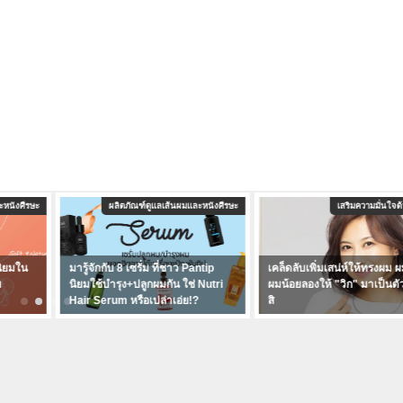
ะหนังศีรษะ
ผลิตภัณฑ์ดูแลเส้นผมและหนังศีรษะ
เสริมความมั่นใจ
ิยมใน
มารู้จักกับ 8 เซรั่ม ที่ชาว Pantip
เคล็ดลับเพิ่มเสน่ห์ให้ทรงผม
ม
นิยมใช้บำรุง+ปลูกผมกัน ใช่ Nutri
ผมน้อยลองให้ "วิก" มาเป็นตั
Hair Serum หรือเปล่าเอ่ย!?
สิ