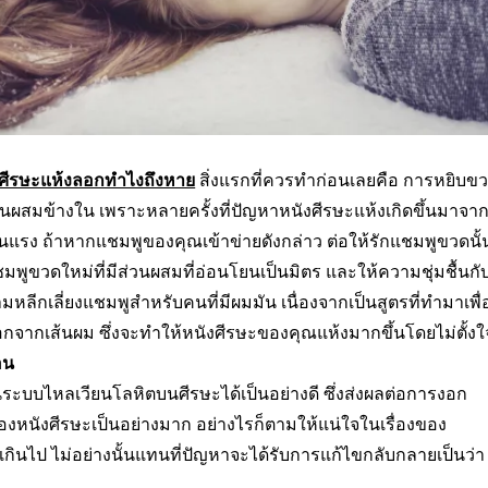
ศีรษะแห้งลอกทําไงถึงหาย
สิ่งแรกที่ควรทำก่อนเลยคือ การหยิบข
สมข้างใน เพราะหลายครั้งที่ปัญหาหนังศีรษะแห้งเกิดขึ้นมาจา
รุนแรง ถ้าหากแชมพูของคุณเข้าข่ายดังกล่าว ต่อให้รักแชมพูขวดนั้
พูขวดใหม่ที่มีส่วนผสมที่อ่อนโยนเป็นมิตร และให้ความชุ่มชื้นกั
ลีกเลี่ยงแชมพูสำหรับคนที่มีผมมัน เนื่องจากเป็นสูตรที่ทำมาเพื่
กจากเส้นผม ซึ่งจะทำให้หนังศีรษะของคุณแห้งมากขึ้นโดยไม่ตั้งใ
อน
นระบบไหลเวียนโลหิตบนศีรษะได้เป็นอย่างดี ซึ่งส่งผลต่อการงอก
งหนังศีรษะเป็นอย่างมาก อย่างไรก็ตามให้แน่ใจในเรื่องของ
นเกินไป ไม่อย่างนั้นแทนที่ปัญหาจะได้รับการแก้ไขกลับกลายเป็นว่า