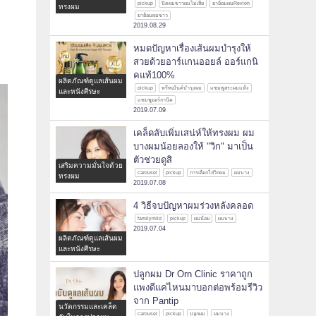
pickup
ปิดผมขาวผมไม่เสีย
ยาย้อมผมRevlon
ทรงผม
ยาย้อมผมขาว
2019.08.29
หมดปัญหาเรื่องเส้นผมบำรุงให้
สวยด้วยอาร์แกนออยล์ ออร์แกนิ
คแท้100%
ผลิตภัณฑ์ดูแลเส้นผม
pickup
ทรีทเม้นต์บำรุงผม
แชมพูสระผมแห้ง
และหนังศีรษะ
แชมพูออร์กานิค
2019.07.09
เคล็ดลับเพิ่มเสน่ห์ให้ทรงผม ผม
บางผมน้อยลองให้ "วิก" มาเป็น
ตัวช่วยดูสิ
เสริมความมั่นใจด้วย
carousel
pickup
การเลือกใส่วิกผม
ผมบาง
ทรงผม
2019.07.08
4 วิธีจบปัญหาผมร่วงหลังคลอด
familymild
pickup
ผมน้อย
ผมบาง
2019.07.04
ผลิตภัณฑ์ดูแลเส้นผม
และหนังศีรษะ
ปลูกผม Dr Orn Clinic ราคาถูก
แพงดีแค่ไหนมาบอกต่อพร้อมรีวิว
จาก Pantip
นวัตกรรมและเคล็ด
carousel
pickup
ปลูกผม
ผมบาง