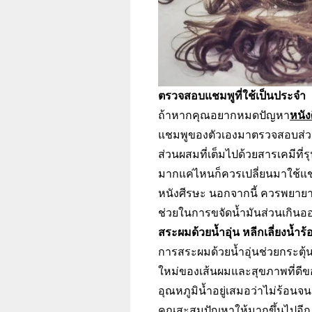
ตรวจสอบแชมพูที่ใช้เป็นประจำ
ถ้าหากคุณอยากหมดปัญหา
หนัง
แชมพูของตัวเองมาตรวจสอบส่วนผ
ส่วนผสมที่เต็มไปด้วยสารเคมีที่
มากแค่ไหนก็ควรเปลี่ยนมาใช้แชม
หนังศีรษะ นอกจากนี้ ควรพยายามห
ช่วยในการขจัดน้ำมันส่วนเกินออ
สระผมด้วยน้ำอุ่น หลีกเลี่ยงน้ำร้
การสระผมด้วยน้ำอุ่นช่วยกระตุ้
ใหม่ของเส้นผมและสุขภาพที่ดีขอ
อุณหภูมิน้ำอยู่เสมอว่าไม่ร้อนจ
คุณสะสมปัญหาให้มากขึ้นไปอีก