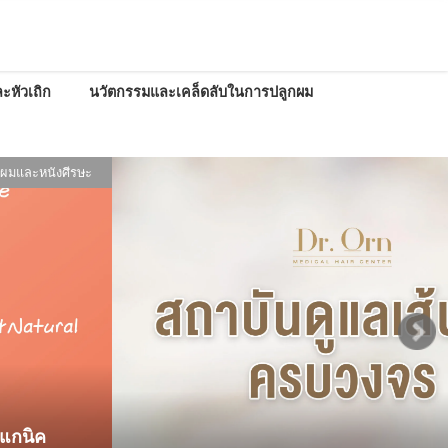
ะหัวเถิก
นวัตกรรมและเคล็ดลับในการปลูกผม
นผมและหนังศีรษะ
์แกนิค