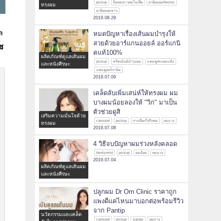
pickup
ปิดผมขาวผมไม่เสีย
ยาย้อมผมRevlon
ทรงผม
ยาย้อมผมขาว
2019.08.29
ล
หมดปัญหาเรื่องเส้นผมบำรุงให้
สวยด้วยอาร์แกนออยล์ ออร์แกนิ
เซ
คแท้100%
ผลิตภัณฑ์ดูแลเส้นผม
pickup
ทรีทเม้นต์บำรุงผม
แชมพูสระผมแห้ง
และหนังศีรษะ
แชมพูออร์กานิค
2019.07.09
เคล็ดลับเพิ่มเสน่ห์ให้ทรงผม ผม
บางผมน้อยลองให้ "วิก" มาเป็น
ตัวช่วยดูสิ
เสริมความมั่นใจด้วย
carousel
pickup
การเลือกใส่วิกผม
ผมบาง
ทรงผม
2019.07.08
4 วิธีจบปัญหาผมร่วงหลังคลอด
familymild
pickup
ผมน้อย
ผมบาง
2019.07.04
ผลิตภัณฑ์ดูแลเส้นผม
และหนังศีรษะ
ปลูกผม Dr Orn Clinic ราคาถูก
แพงดีแค่ไหนมาบอกต่อพร้อมรีวิว
จาก Pantip
นวัตกรรมและเคล็ด
carousel
pickup
ปลูกผม
ผมบาง