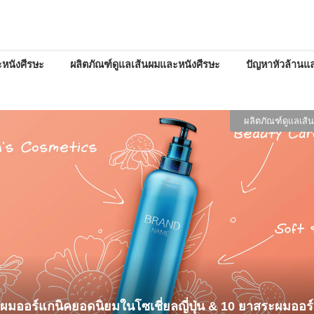
หนังศีรษะ
ผลิตภัณฑ์ดูแลเส้นผมและหนังศีรษะ
ปัญหาหัวล้านแล
ผลิตภัณฑ์ดูแลเส้
ผมออร์แกนิคยอดนิยมในโซเชี่ยลญี่ปุ่น & 10 ยาสระผมออร