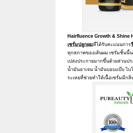
Hairfluence Growth & Shine Ha
เซรั่มปลูกผม
ที่ได้รับคะแนนการ
ร
ทุกสภาพของเส้นผม เซรั่มชิ้นนี
เปล่งประกายมากขึ้นด้วยส่วนประ
น้ำมันอาเจน น้ำมันบอบแบ๊บ ไบโ
ระเหยที่ช่วยทำให้เนื้อเซรั่มมีก