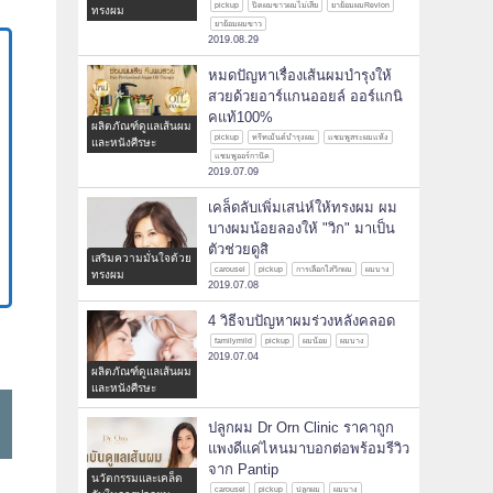
pickup
ปิดผมขาวผมไม่เสีย
ยาย้อมผมRevlon
ทรงผม
ยาย้อมผมขาว
2019.08.29
หมดปัญหาเรื่องเส้นผมบำรุงให้
สวยด้วยอาร์แกนออยล์ ออร์แกนิ
คแท้100%
ผลิตภัณฑ์ดูแลเส้นผม
pickup
ทรีทเม้นต์บำรุงผม
แชมพูสระผมแห้ง
และหนังศีรษะ
แชมพูออร์กานิค
2019.07.09
เคล็ดลับเพิ่มเสน่ห์ให้ทรงผม ผม
บางผมน้อยลองให้ "วิก" มาเป็น
ตัวช่วยดูสิ
เสริมความมั่นใจด้วย
carousel
pickup
การเลือกใส่วิกผม
ผมบาง
ทรงผม
2019.07.08
4 วิธีจบปัญหาผมร่วงหลังคลอด
familymild
pickup
ผมน้อย
ผมบาง
2019.07.04
ผลิตภัณฑ์ดูแลเส้นผม
และหนังศีรษะ
ปลูกผม Dr Orn Clinic ราคาถูก
แพงดีแค่ไหนมาบอกต่อพร้อมรีวิว
จาก Pantip
นวัตกรรมและเคล็ด
carousel
pickup
ปลูกผม
ผมบาง