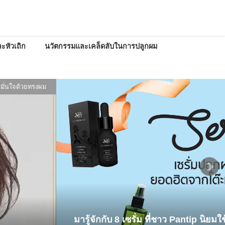
ะหัวเถิก
นวัตกรรมและเคล็ดลับในการปลูกผม
ผลิตภัณ
ู้จักกับ 8 เซรั่ม ที่ชาว Pantip นิยมใช้บำรุง+ปลูกผมกัน ใช่ 