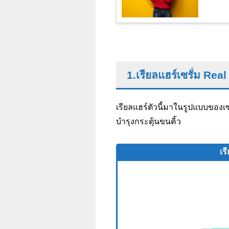
1.เรียลแฮร์เซรั่ม Rea
เรียลแฮร์ตัวนี้มาในรูปแบบของเซ
บำรุงกระตุ้นขนคิ้ว
เร