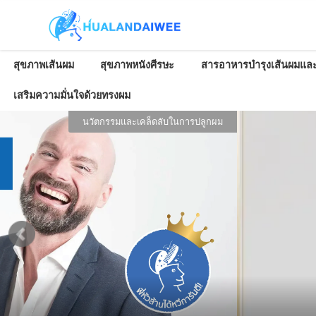
สุขภาพเส้นผม
สุขภาพหนังศีรษะ
สารอาหารบำรุงเส้นผมและ
เสริมความมั่นใจด้วยทรงผม
และเคล็ดลับในการปลูกผม