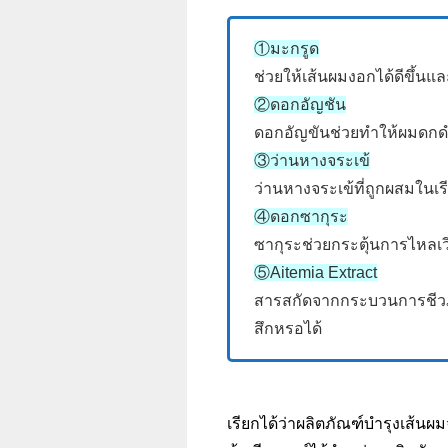
①มะกรูด
ช่วยให้เส้นผมงอกได้ดีขึ้น
②ดอกอัญชัน
ดอกอัญขันช่วยทำให้ผมดก
③ว่านหางจระเข้
ว่านหางจระเข้ที่ถูกผสมในเ
④ดอกซากุระ
ซากุระช่วยกระตุ้นการไหลเว
⑤Aitemia Extract
สารสกัดจากกระบวนการชีวภ
สึกหรอได้
เรียกได้ว่าผลิตภัณฑ์บำรุงเส้นผม