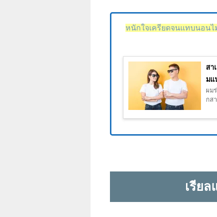
หนักใจเครียดจนแทบนอนไม่
สาเ
มแน
ผมร่
กสาเ
เรียล