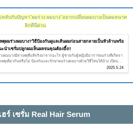
หลับกับปัญหา"ผมร่วง ผมบาง"อยากเปลี่ยนผมบางเป็นผมหนาค
ลิกที่นี่ด่วน
หตุผมร่วงผมบาง?วิธีป้องกันดูแลเส้นผมก่อนสายกลายเป็นหัวล้านพร้อ
ะนำเซรั่มปลูกผมเห็นผลจนคุณต้องอึ้ง!!
วงผมบางมีสาเหตุที่แท้จริงมาจากอะไร ผู้ชายกับผู้หญิงมีอาการผมร่วงที่เกิดจา
หตุเดียวกันหรือไม่ ป้องกันและรักษาผมร่วงผมบางด้วยวิธีไหนได้บ้าง เปิดบ...
2025.5.24
แฮร์ เซรั่ม Real Hair Serum