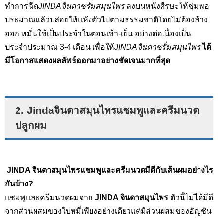
ทำการฉีด
JINDAจินดาซรั่มสมุนไพร
ลงบนหนังศีรษะให้ชุ่มพอ
ประมาณแล้วปล่อยให้แห้งตัวไปตามธรรมชาติโดยไม่ต้องล้าง
ออก หมั่นใช้เป็นประจำในตอนเช้า-เย็น อย่างต่อเนื่องเป็น
ประจำประมาณ 3-4 เดือน เพื่อให้
JINDAจินดาซรั่มสมุนไพร
ได้
มีโอกาสแสดงผลลัพธ์ออกมาอย่างชัดเจนมากที่สุด
2. Jindaจินดาสมุนไพรแชมพูและครีมนวด
ปลูกผม
JINDA
จินดาสมุนไพรแชมพูและครีมนวดมีดีกับเส้นผมอย่างไร
กันบ้าง
?
แชมพูและครีมนวดผมจาก
JINDA
จินดาสมุนไพร
ตัวนี้ไม่ได้มีดี
จากส่วนผสมของใบหมี่เพียงอย่างเดียวแต่มีส่วนผสมของอัญชัน