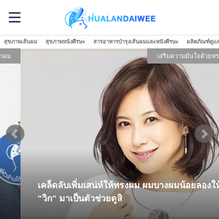
สุขภาพเส้นผม
สุขภาพหนังศีรษะ
สารอาหารบำรุงเส้นผมและหนังศีรษะ
ผลิตภัณฑ์ดูแ
เสริมความมั่นใจด้วยทรงผม
เคล็ดลับเพิ่มเสน่ห์ให้ทรงผม ผมบางผมน้อยลองให้
"วิก" มาเป็นตัวช่วยดูสิ