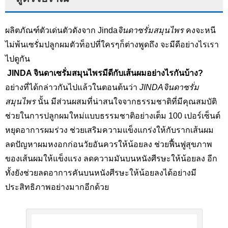
ผลิตภัณฑ์ตัวเด่นตัวดังจาก Jinda
จินดาซรั่มสมุนไพร
คงจะหนี
ไม่พ้นเซรั่มปลูกผมตัวท็อปที่ใครๆก็ต่างพูดถึง จะมีดีอย่างไรเรา
ไปดูกัน
JINDA
จินดาเซรั่มสมุนไพรมีดีกับเส้นผมอย่างไรกันบ้าง
?
อย่างที่ได้กล่าวกันไปแล้วในตอนต้นว่า
JINDAจินดาซรั่ม
สมุนไพร
นั้น มีส่วนผสมที่น่าสนใจจากธรรมชาติที่มีคุณสมบัติ
ช่วยในการปลูกผมใหม่แบบธรรมชาติอย่างเต็ม 100 เปอร์เซ็นต์
หยุดอาการผมร่วง ช่วยเสริมความแข็งแกร่งให้กับรากเส้นผม
ลดปัญหาผมหงอกก่อนวัยอันควรให้น้อยลง ช่วยฟื้นฟูสุขภาพ
ของเส้นผมให้แข็งแรง ลดความมันบนหนังศีรษะให้น้อยลง อีก
ทั้งยังช่วยลดอาการคันบนหนังศีรษะให้น้อยลงได้อย่างมี
ประสิทธิภาพอย่างมากอีกด้วย