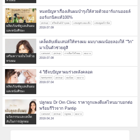
ทรงผม
หมดปัญหาเรื่องเส้นผมบำรุงให้สวยด้วยอาร์แกนออยล์
ออร์แกนิคแท้100%
pickup
ทรีทเม้นต์บำรุงผม
แชมพูสระผมแห้ง
แชมพูออร์กานิค
ผลิตภัณฑ์ดูแลเส้นผม
2019.07.09
และหนังศีรษะ
เคล็ดลับเพิ่มเสน่ห์ให้ทรงผม ผมบางผมน้อยลองให้ "วิก"
มาเป็นตัวช่วยดูสิ
carousel
pickup
การเลือกใส่วิกผม
ผมบาง
เสริมความมั่นใจด้วย
2019.07.08
ทรงผม
4 วิธีจบปัญหาผมร่วงหลังคลอด
familymild
pickup
ผมน้อย
ผมบาง
2019.07.04
ผลิตภัณฑ์ดูแลเส้นผม
และหนังศีรษะ
ปลูกผม Dr Orn Clinic ราคาถูกแพงดีแค่ไหนมาบอกต่อ
พร้อมรีวิวจาก Pantip
carousel
pickup
ปลูกผม
ผมบาง
นวัตกรรมและเคล็ด
2019.04.24
ลับในการปลูกผม