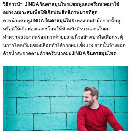
วิธีการนำ JINDA
จินดาสมุนไพรแชมพูและครีมนวด
มาใช้
อย่างเหมาะสมเพื่อให้เกิดประสิทธิภาพมากที่สุด
ควรนำแชมพู
JINDA
จินดาสมุนไพร
เทลงบนฝ่ามือจากนั้นถู
หรือตีให้เกิดฟองและชโลมให้ทั่วหนังศีรษะและเส้นผม
ทำความสะอาดพร้อมนวดด้วยปลายนิ้วอย่างเบามือเพื่อกระตุุ้
นการไหลเวียนของเลือดทำให้รากผมแข็งแรง จากนั้นล้างออก
ด้วยน้ำสะอาดตามด้วยครีมนวดผม
JINDA
จินดาสมุนไพร