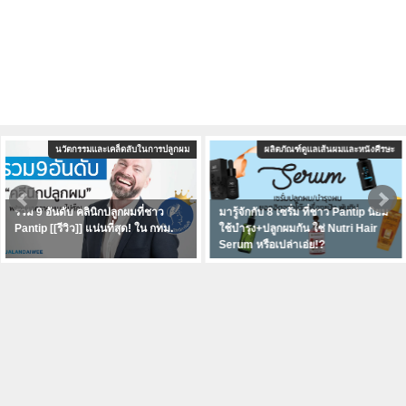
ผลิตภัณฑ์ดูแลเส้นผมและหนังศีรษะ
เสริมความมั่นใจด้วยทรงผม
มารู้จักกับ 8 เซรั่ม ที่ชาว Pantip นิยม
เคล็ดลับเพิ่มเสน่ห์ให้ทรงผม ผมบาง
ใช้บำรุง+ปลูกผมกัน ใช่ Nutri Hair
ผมน้อยลองให้ "วิก" มาเป็นตัวช่วยดูสิ
Serum หรือเปล่าเอ่ย!?