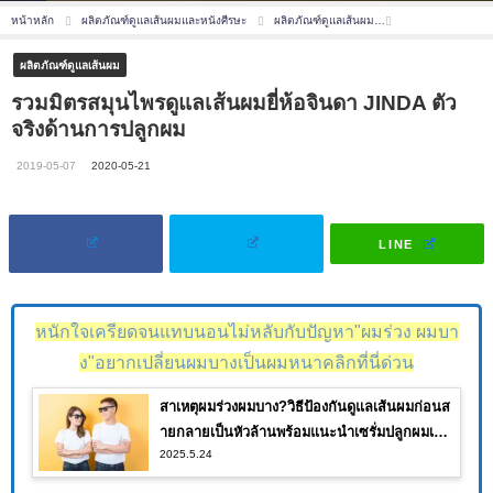
หน้าหลัก
ผลิตภัณฑ์ดูแลเส้นผมและหนังศีรษะ
ผลิตภัณฑ์ดูแลเส้นผม
รวมมิตรสมุนไพรดูแ
ผลิตภัณฑ์ดูแลเส้นผม
รวมมิตรสมุนไพรดูแลเส้นผมยี่ห้อจินดา JINDA ตัว
จริงด้านการปลูกผม
2019-05-07
2020-05-21
LINE
หนักใจเครียดจนแทบนอนไม่หลับกับปัญหา"ผมร่วง ผมบา
ง"อยากเปลี่ยนผมบางเป็นผมหนาคลิกที่นี่ด่วน
สาเหตุผมร่วงผมบาง?วิธีป้องกันดูแลเส้นผมก่อนส
ายกลายเป็นหัวล้านพร้อมแนะนำเซรั่มปลูกผมเห็น
2025.5.24
ผลจนคุณต้องอึ้ง!!