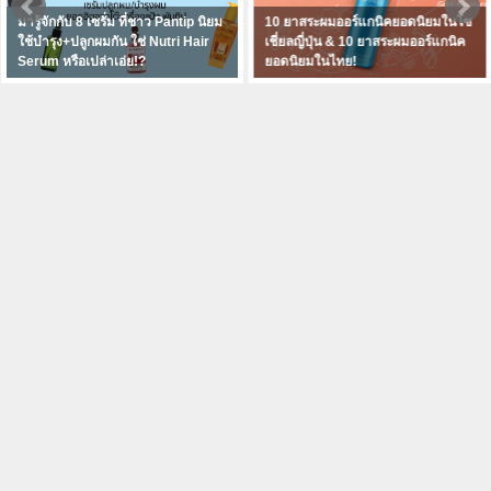
antip นิยม
10 ยาสระผมออร์แกนิคยอดนิยมในโซ
ปลูกผม Dr Orn Clinic รา
ri Hair
เชี่ยลญี่ปุ่น & 10 ยาสระผมออร์แกนิค
แค่ไหนมาบอกต่อพร้อมรีว
ยอดนิยมในไทย!
Pantip