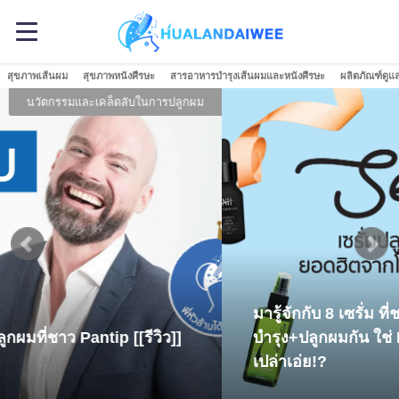
สุขภาพเส้นผม
สุขภาพหนังศีรษะ
สารอาหารบำรุงเส้นผมและหนังศีรษะ
ผลิตภัณฑ์ดูแ
ผลิตภัณฑ์ดูแลเส้นผมและหนังศีรษะ
มารู้จักกับ 8 เซรั่ม ที่ชาว Pantip นิยมใช้
บำรุง+ปลูกผมกัน ใช่ Nutri Hair Serum หรือ
เปล่าเอ่ย!?