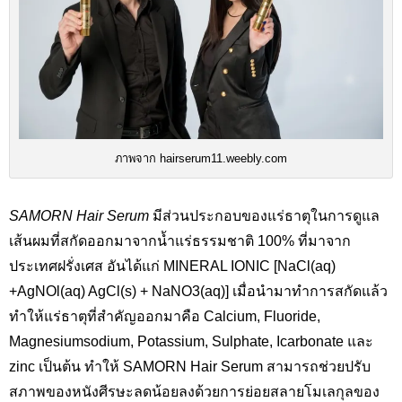
ภาพจาก hairserum11.weebly.com
SAMORN Hair Serum
มีส่วนประกอบของแร่ธาตุในการดูแล
เส้นผมที่สกัดออกมาจากน้ำแร่ธรรมชาติ 100%
ที่มาจาก
ประเทศฝรั่งเศส อันได้แก่
MINERAL IONIC [NaCl(aq)
+AgNOl(aq) AgCl(s) + NaNO
3(
aq)]
เมื่อนำมาทำการสกัดแล้ว
ทำให้แร่ธาตุที่สำคัญออกมาคือ
Calcium, Fluoride,
Magnesiumsodium, Potassium, Sulphate, Icarbonate
และ
zinc
เป็นต้น ทำให้
SAMORN Hair Serum
สามารถช่วยปรับ
สภาพของหนังศีรษะลดน้อยลงด้วยการย่อยสลายโมเลกุลของ