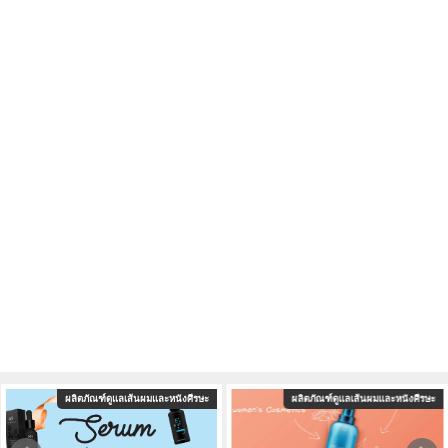
และหนังศีรษะ
ผลิตภัณฑ์ดูแลเส้นผมและหนังศีรษะ
นวัตกรรมและเคล็ดลั