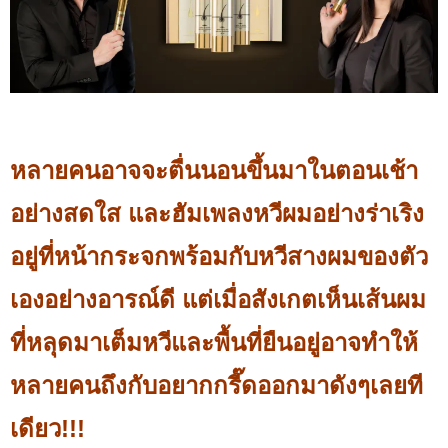
หลายคนอาจจะตื่นนอนขึ้นมาในตอนเช้า
อย่างสดใส และฮัมเพลงหวีผมอย่างร่าเริง
อยู่ที่หน้ากระจกพร้อมกับหวีสางผมของตัว
เองอย่างอารณ์ดี แต่เมื่อสังเกตเห็นเส้นผม
ที่หลุดมาเต็มหวีและพื้นที่ยืนอยู่อาจทำให้
หลายคนถึงกับอยากกรี๊ดออกมาดังๆเลยที
เดียว!!!