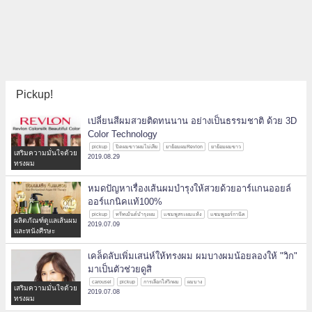
Pickup!
เปลี่ยนสีผมสวยติดทนนาน อย่างเป็นธรรมชาติ ด้วย 3D
Color Technology
pickup
ปิดผมขาวผมไม่เสีย
ยาย้อมผมRevlon
ยาย้อมผมขาว
เสริมความมั่นใจด้วย
2019.08.29
ทรงผม
หมดปัญหาเรื่องเส้นผมบำรุงให้สวยด้วยอาร์แกนออยล์
ออร์แกนิคแท้100%
pickup
ทรีทเม้นต์บำรุงผม
แชมพูสระผมแห้ง
แชมพูออร์กานิค
ผลิตภัณฑ์ดูแลเส้นผม
2019.07.09
และหนังศีรษะ
เคล็ดลับเพิ่มเสน่ห์ให้ทรงผม ผมบางผมน้อยลองให้ "วิก"
มาเป็นตัวช่วยดูสิ
carousel
pickup
การเลือกใส่วิกผม
ผมบาง
เสริมความมั่นใจด้วย
2019.07.08
ทรงผม