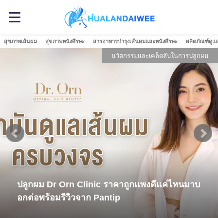
สุขภาพเส้นผม
สุขภาพหนังศีรษะ
สารอาหารบำรุงเส้นผมและหนังศีรษะ
ผลิตภัณฑ์ดูแ
ผม
เสริมความมั่นใจด้วยทรง
เคล็ดลับเพิ่มเสน่ห์ให้ทรงผม ผมบางผมน้อยลองให้
"วิก" มาเป็นตัวช่วยดูสิ