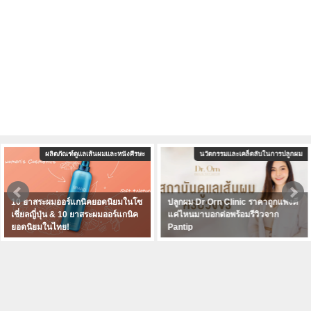
ผลิตภัณฑ์ดูแลเส้นผมและหนังศีรษะ
นวัตกรรมและเคล็ดลับในการปลูกผม
10 ยาสระผมออร์แกนิคยอดนิยมในโซ
ปลูกผม Dr Orn Clinic ราคาถูกแพงดี
เชี่ยลญี่ปุ่น & 10 ยาสระผมออร์แกนิค
แค่ไหนมาบอกต่อพร้อมรีวิวจาก
ยอดนิยมในไทย!
Pantip