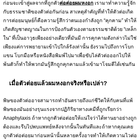
ก่อนจะเข้าสู่ผลจากที่ถูกตัว
ต่อต่อยผมหงอก
เรามาทำความรู้จัก
กับธรรมชาติของตัวต่อกันก่อน สาเหตุสำคัญที่ทำให้ตัวต่อเกิด
การต่อยมนุษย์ก็คือความรู้สึกว่าตนเองกำลังถูก “คุกคาม” ทำให้
เกิดสัญชาตญาณในการป้องกันตัวเองตามธรรมชาติด้วย “เหล็ก
ใน” ที่เป็นอาวุธเพียงอย่างเดียวที่มันมี การคุกคามดังกล่าวไม่ใช่
เพียงแค่การพยายามเข้าไปใกล้รังเท่านั้น ยังรวมไปถึงการโบก
แขน โบกมือหรือหนังสือพิมพ์ไปมาเพื่อขับไล่ตัวต่อออกไปให้
พ้นตัวก็ทำให้พวกมันรู้สึกถูกคุกคามแล้วเข้ามาโจมตีได้เช่นกัน
เมื่อตัวต่อยแล้วผมหงอกจริงหรือเปล่า
?
พิษของตัวต่ออาจสามารถทำอันตรายถึงแก่ชีวิตให้กับคนที่แพ้
พิษของมันอย่างรุนแรงจากปฏิกิริยาทางเคมีที่ถูกเรียกว่า
Anaphylaxis
ถ้าหากถูกตัวต่อต่อยให้แน่ใจว่าได้ทานยาอย่างถูก
ต้องและรีบไปพบแพทย์หลังจากนั้นในทันทีและถ้าหากคุณเคย
ถูกตัวต่อต่อยมาก่อนหน้านั้นหลายครั้งอาจทำให้เกิดความไวต่อ