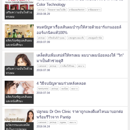
Color Technology
pickup
ปิดผมขาวผมไม่เสีย
ยาย้อมผมRevlon
ยาย้อมผมขาว
เสริมความมั่นใจด้วย
2019.08.29
ทรงผม
หมดปัญหาเรื่องเส้นผมบำรุงให้สวยด้วยอาร์แกนออยล์
ออร์แกนิคแท้100%
pickup
ทรีทเม้นต์บำรุงผม
แชมพูสระผมแห้ง
แชมพูออร์กานิค
ผลิตภัณฑ์ดูแลเส้นผม
2019.07.09
และหนังศีรษะ
เคล็ดลับเพิ่มเสน่ห์ให้ทรงผม ผมบางผมน้อยลองให้ "วิก"
มาเป็นตัวช่วยดูสิ
carousel
pickup
การเลือกใส่วิกผม
ผมบาง
เสริมความมั่นใจด้วย
2019.07.08
ทรงผม
4 วิธีจบปัญหาผมร่วงหลังคลอด
familymild
pickup
ผมน้อย
ผมบาง
2019.07.04
ผลิตภัณฑ์ดูแลเส้นผม
และหนังศีรษะ
ปลูกผม Dr Orn Clinic ราคาถูกแพงดีแค่ไหนมาบอกต่อ
พร้อมรีวิวจาก Pantip
carousel
pickup
ปลูกผม
ผมบาง
นวัตกรรมและเคล็ด
2019.04.24
ลับในการปลูกผม