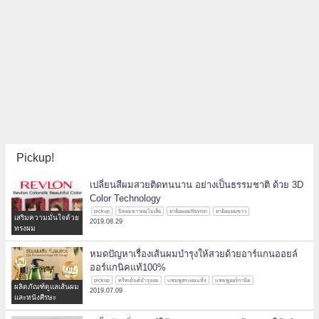
Pickup!
เปลี่ยนสีผมสวยติดทนนาน อย่างเป็นธรรมชาติ ด้วย 3D
Color Technology
pickup
ปิดผมขาวผมไม่เสีย
ยาย้อมผมRevlon
ยาย้อมผมขาว
เสริมความมั่นใจด้วย
2019.08.29
ทรงผม
หมดปัญหาเรื่องเส้นผมบำรุงให้สวยด้วยอาร์แกนออยล์
ออร์แกนิคแท้100%
pickup
ทรีทเม้นต์บำรุงผม
แชมพูสระผมแห้ง
แชมพูออร์กานิค
ผลิตภัณฑ์ดูแลเส้นผม
2019.07.09
และหนังศีรษะ