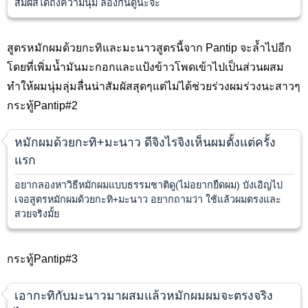
สัมผัสได้ถึงความนุ่ม ลองกันดูนะจ๊ะ
สูตรหมักผมด้วยกะทิและมะนาวสูตรนี้จาก Pantip จะล้ำไปอีก
โดยที่เพิ่มน้ำมันมะกอกและแป้งข้าวโพดเข้าไปเป็นส่วนผสม
ทำให้ผมนุ่มลุ่มลื่นน่าสัมผัสสุดๆแต่ไม่ได้ช่วยร่วงผมร่วงนะสาวๆ
กระทู้Pantip#2
หมักผมด้วยกะทิ+มะนาว ดีจิงไรจิงเห็นผมตั้งแต่ครั้ง
แรก
อยากลองหาวิธีหมักผมแบบธรรมชาติดู(ไม่อยากยืดผม) บังเอิญไป
เจอสูตรหมักผมด้วยกะทิ+มะนาว อยากถามว่า ใช้แล้วผมตรงและ
สวยจริงมั้ย
กระทู้Pantip#3
เอากะทิกับมะนาวมาผสมแล้วหมักผมผมจะตรงจริง