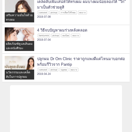
เคล็ดลับเพิ่มเสน่ห์ให้ทรงผม ผมบางผมน้อยลองให้ "วิก"
มาเป็นตัวช่วยดูสิ
carousel
pickup
การเลือกใส่วิกผม
ผมบาง
เสริมความมั่นใจด้วย
2019.07.08
ทรงผม
4 วิธีจบปัญหาผมร่วงหลังคลอด
familymild
pickup
ผมน้อย
ผมบาง
2019.07.04
ผลิตภัณฑ์ดูแลเส้นผม
และหนังศีรษะ
ปลูกผม Dr Orn Clinic ราคาถูกแพงดีแค่ไหนมาบอกต่อ
พร้อมรีวิวจาก Pantip
carousel
pickup
ปลูกผม
ผมบาง
นวัตกรรมและเคล็ด
2019.04.24
ลับในการปลูกผม