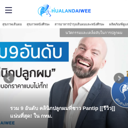
สุขภาพเส้นผม
สุขภาพหนังศีรษะ
สารอาหารบำรุงเส้นผมและหนังศีรษะ
ผลิตภัณฑ์ดูแ
นวัตกรรมและเคล็ดลับในการปลูกผม
รวม 9 อันดับ คลินิกปลูกผมที่ชาว Pantip [[รีวิว]]
แน่นที่สุด! ใน กทม.