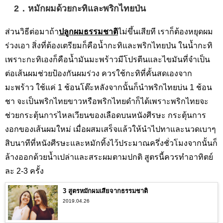
2．หมักผมด้วยกะทิและพริกไทยป่น
ส่วนวิธีต่อมาถ้า
ปลูกผมธรรมชาติ
ไม่ขึ้นเสียที เราก็ต้องหยุดผม
ร่วงเอา สิ่งที่ต้องเตรียมก็คือน้ำกะทิและพริกไทยป่น ในน้ำกะทิ
เพราะกะทิเองก็คือน้ำมันมะพร้าวมีโปรตีนและไขมันที่จำเป็น
ต่อเส้นผมช่วยป้องกันผมร่วง ควรใช้กะทิที่คั้นสดเองจาก
มะพร้าว ใช้แค่ 1 ช้อนโต๊ะหลังจากนั้นก็นำพริกไทยบ่น 1 ช้อน
ชา จะเป็นพริกไทยขาวหรือพริกไทยดำก็ได้เพราะพริกไทยจะ
ช่วยกระตุ้นการไหลเวียนของเลือดบนหนังศีรษะ กระตุ้นการ
งอกของเส้นผมใหม่ เมื่อผสมเสร็จแล้วให้นำไปทาและนวดเบาๆ
สิบนาทีที่หนังศีรษะและหมักทิ้งไว้ประมาณครึ่งชั่วโมงจากนั้นก็
ล้างออกด้วยน้ำเปล่าและสระผมตามปกติ สูตรนี้ควรทำอาทิตย์
ละ 2-3 ครั้ง
3 สูตรหมักผมเสียจากธรรมชาติ
2019.04.26