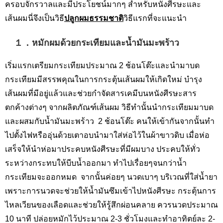
ครอบจักรวาลและมีประโยชน์มากๆ สำหรับหนังศีรษะและ
เส้นผมนี่จึงเป็นวิธี
ปลูกผมธรรมชาติ
วิธีแรกที่จะแนะนำ
１．หมักผมด้วยกระเทียมและน้ำมันมะพร้าว
เริ่มแรกเตรียมกระเทียมประมาณ 2 ช้อนโต๊ะและนำมาบด
กระเทียมมีสรรพคุณในการกระตุ้นเส้นผมให้เกิดใหม่ บำรุง
เส้นผมที่มีอยู่แล้วและช่วยกำจัดสารเคมีบนหนังศีรษะสาร
ตกค้างต่างๆ จากผลิตภัณฑ์เส้นผม วิธีทำนั้นนำกระเทียมมาบด
และผสมกับน้ำมันมะพร้าว 2 ช้อนโต๊ะ คนให้เข้ากันจากนั้นทำ
ไปตั้งไฟหรืออุ่นด้วยเตาอบนำมาใส่ห่อไว้ในผ้าขาวดิบ เมื่อห่อ
เสร็จให้นำห่อมาประคบหนังศีรษะที่มีผมบาง ประคบให้ทั่ว
ระหว่างกระทบให้บีบน้ำออกมา ทำไปเรื่อยๆจนกว่าน้ำ
กระเทียมจะออกหมด จากนั้นค่อยๆ นวดเบาๆ บริเวณที่ใส่น้ำยา
เพราะการนวดจะช่วยให้น้ำมันซึมเข้าไปหนังศีรษะ กระตุ้นการ
ไหลเวียนของเลือดและช่วยให้รู้สึกผ่อนคลาย ควรนวดประมาณ
10 นาที ปล่อยหมักไว้ประมาณ 2-3 ชั่วโมงและทำอาทิตย์ละ 2-