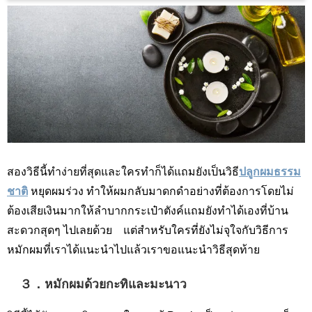
สองวิธีนี้ทำง่ายที่สุดและใครทำก็ได้แถมยังเป็นวิธี
ปลูกผมธรรม
ชาติ
หยุดผมร่วง ทำให้ผมกลับมาดกดำอย่างที่ต้องการโดยไม่
ต้องเสียเงินมากให้ลำบากกระเป๋าตังค์แถมยังทำได้เองที่บ้าน
สะดวกสุดๆ ไปเลยด้วย แต่สำหรับใครที่ยังไม่จุใจกับวิธีการ
หมักผมที่เราได้แนะนำไปแล้วเราขอแนะนำวิธีสุดท้าย
３．หมักผมด้วยกะทิและมะนาว