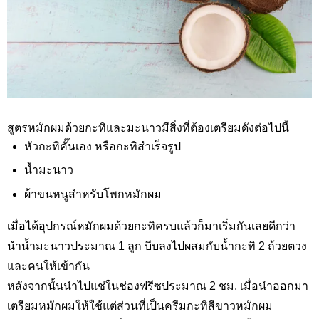
สูตรหมักผมด้วยกะทิและมะนาวมีสิ่งที่ต้องเตรียมดังต่อไปนี้
หัวกะทิคั๊นเอง หรือกะทิสำเร็จรูป
น้ำมะนาว
ผ้าขนหนูสำหรับโพกหมักผม
เมื่อได้อุปกรณ์หมักผมด้วยกะทิครบแล้วก็มาเริ่มกันเลยดีกว่า
นำน้ำมะนาวประมาณ 1 ลูก บีบลงไปผสมกับน้ำกะทิ 2 ถ้วยตวง
และคนให้เข้ากัน
หลังจากนั้นนำไปแช่ในช่องฟรีซประมาณ 2 ชม. เมื่อนำออกมา
เตรียมหมักผมให้ใช้แต่ส่วนที่เป็นครีมกะทิสีขาวหมักผม