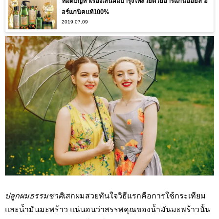
หมดปัญหาเรื่องเส้นผมบำรุงให้สวยด้วยอาร์แกนออยล์ อ
อร์แกนิคแท้100%
2019.07.09
ปลูกผมธรรมชาติ
เสกผมสวยทันใจวิธีแรกคือการใช้กระเทียม
และน้ำมันมะพร้าว แน่นอนว่าสรรพคุณของน้ำมันมะพร้าวนั้น