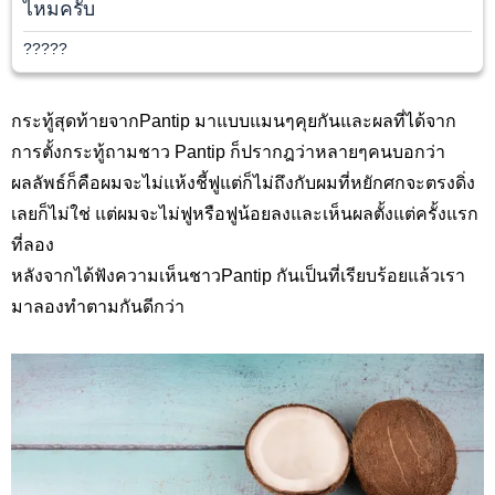
ไหมครับ
?????
กระทู้สุดท้ายจากPantip มาแบบแมนๆคุยกันและผลที่ได้จาก
การตั้งกระทู้ถามชาว Pantip ก็ปรากฎว่าหลายๆคนบอกว่า
ผลลัพธ์ก็คือผมจะไม่แห้งชี้ฟูแต่ก็ไม่ถึงกับผมที่หยักศกจะตรงดิ่ง
เลยก็ไม่ใช่ แต่ผมจะไม่ฟูหรือฟูน้อยลงและเห็นผลตั้งแต่ครั้งแรก
ที่ลอง
หลังจากได้ฟังความเห็นชาวPantip กันเป็นที่เรียบร้อยแล้วเรา
มาลองทำตามกันดีกว่า