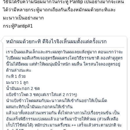
วิธีนี้ได้รับความนิยมมากในกระทู้ Pantip เป็นอย่างมากจะเห็น
ได้ว่ามีหลายกระทู้มาถกเถียงกันเรื่องหมักผมด้วยกะทิและ
มะนาวเป็นอย่างมาก
กระทู้Pantip#1
หมักผมด้วยกะทิ ดีจิงไรจิงเห็นผมตั้งแต่ครั้งแรก
เราเป็นผมเส้นเล็กและสระผมทุกวันผมเลยแห้งฟูมาก ตอนแรกว่าจะ
ไปยืดผม พอดีเสริทเจอสูตรยืดผมตรงโดยวิธีธรรมชาติ ลองทำดูสูตร
นี้ไม่ได้ยืดผม แต่ทำให้ผมนุ่มมีน้ำหนัก ผมลื่น ใครสนใจลองสูตรอยู่
ด้านล่างนะคะ
กะทิ 1 ถ้วย
มะนาว 1 ลูก
น้ำมันมะกอก 2 ชต
แป้งข้าวโพด 3 ชต(แต่เราใส่แค่ 2 กว่าๆ)
นำแป้งข้าวโพดผสมกับมะนาวคนให้เข้ากันอย่าให้เป็นเม็ด
ผสมกะทิกับน้ำมันมะกอกคนให้เข้ากัน
แล้วเอาทั้งสองส่วนเทรวมกัน ตั้งไฟกลางกวนไปเรื่อยๆจนข้น เป็น
อันเสร็จพิธีกรรม
แบ่งผมแล้วเอาครีมมาป้ายให้ทั่วผม (ส่วนที่เหลือ
เก็บไว้ใช้ต่อได้) หมักประมานครึ่งชม.++ เสร็จแล้วสระตามปกติ จะ