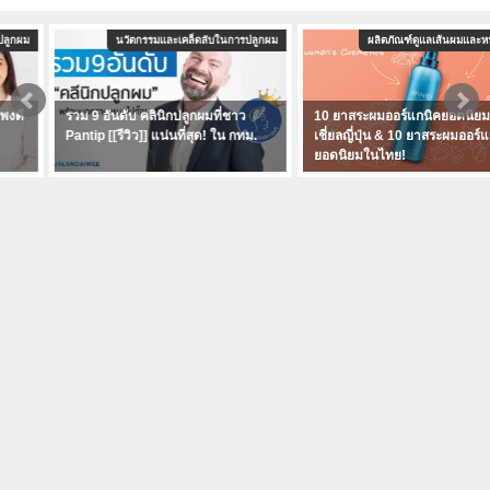
นวัตกรรมและเคล็ดลับในการปลูกผม
ผลิตภัณฑ์ดูแลเส้นผมและหนังศีรษะ
รวม 9 อันดับ คลินิกปลูกผมที่ชาว
10 ยาสระผมออร์แกนิคยอดนิยมในโซ
Pantip [[รีวิว]] แน่นที่สุด! ใน กทม.
เชี่ยลญี่ปุ่น & 10 ยาสระผมออร์แกนิค
ยอดนิยมในไทย!