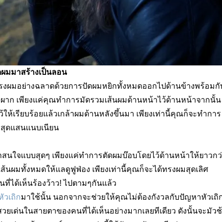
ดผมมาสร้างเป็นลอน
่งทรงผมอย่างฉลาดด้วยการปัดผมหยิกทั้งหมดออกไปด้านข้างพร้อมกั
าผาก เพียงแค่คุณทำการมัดรวมเส้นผมด้านหน้าไว้ด้านหน้าจากนั้น
ว้ให้เรียบร้อยแล้วเกล้าผมด้านหลังขึ้นมา เพียงเท่านี้คุณก็จะทำการ
างสุดแสนแนบเนียน
น่าสนใจแบบสุดๆ เพียงแค่ทำการตัดผมบ๊อบโดยไว้ด้านหน้าให้ยาวกว
้นผมทั้งหมดให้แลดูฟูฟ่อง เพียงเท่านี้คุณก็จะได้ทรงผมสุดเลิศ
ที่ได้เห็นร้องว้าว!
ไปตามๆกันแล้ว
ัวเถิก
มาใช้นั้น นอกจากจะช่วยให้คุณไม่ต้องกังวลกับปัญหาหัวเถิ
สวยเด่นในสายตาของคนที่ได้เห็นอย่างมากเลยทีเดียว ดังนั้นจะมัวช