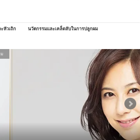
ะหัวเถิก
นวัตกรรมและเคล็ดลับในการปลูกผม
มั่นใจด้วยทรงผม
10 ยาสระผมออร์แกนิคยอดนิยมในโซเชี่