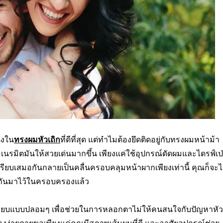
่งใน
ทรงผมหัวเถิก
ที่ดีที่สุด แต่ทำไมต้องยึดติดอยู่กับทรงผมหน้าม้า
เนรมิตมันให้สวยเด่นมากขึ้น เพียงแค่ใช้อุปกรณ์ดัดผมและไดรฟ์เป
ียบเสมอกันกลายเป็นคลื่นครอบคลุมหน้าผากเพียงเท่านี้ คุณก็จะไ
นกันมาไว้ในครอบครองแล้ว
รียบแบบปลอมๆ เพื่อช่วยในการหลอกตาไม่ให้คนสนใจกับปัญหาหั