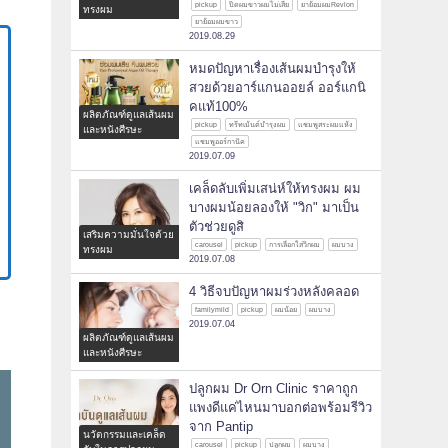
pickup
ปิดผมขาวผมไม่เสีย
ยาย้อมผมRevlon
ทรงผม
ยาย้อมผมขาว
2019.08.29
หมดปัญหาเรื่องเส้นผมบำรุงให้
สวยด้วยอาร์แกนออยล์ ออร์แกนิ
คแท้100%
ผลิตภัณฑ์ดูแลเส้นผม
pickup
ทรีทเม้นต์บำรุงผม
แชมพูสระผมแห้ง
และหนังศีรษะ
แชมพูออร์กานิค
2019.07.09
เคล็ดลับเพิ่มเสน่ห์ให้ทรงผม ผม
บางผมน้อยลองให้ "วิก" มาเป็น
ตัวช่วยดูสิ
เสริมความมั่นใจด้วย
carousel
pickup
การเลือกใส่วิกผม
ผมบาง
ทรงผม
2019.07.08
4 วิธีจบปัญหาผมร่วงหลังคลอด
familymild
pickup
ผมน้อย
ผมบาง
2019.07.04
ผลิตภัณฑ์ดูแลเส้นผม
และหนังศีรษะ
ปลูกผม Dr Orn Clinic ราคาถูก
แพงดีแค่ไหนมาบอกต่อพร้อมรีวิว
จาก Pantip
นวัตกรรมและเคล็ด
carousel
pickup
ปลูกผม
ผมบาง