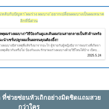
หลับกับปัญหา"ผมร่วง ผมบาง"อยากเปลี่ยนผมบางเป็นผมหนาค
ลิกที่นี่ด่วน
หตุผมร่วงผมบาง?วิธีป้องกันดูแลเส้นผมก่อนสายกลายเป็นหัวล้านพร้อ
ะนำเซรั่มปลูกผมเห็นผลจนคุณต้องอึ้ง!!
วงผมบางมีสาเหตุที่แท้จริงมาจากอะไร ผู้ชายกับผู้หญิงมีอาการผมร่วงที่เกิดจา
หตุเดียวกันหรือไม่ ป้องกันและรักษาผมร่วงผมบางด้วยวิธีไหนได้บ้าง เปิดบ...
2025.5.24
ที่ช่วยซ่อนหัวเถิกอย่างมิดชิดแถมสวย
กว่าใคร