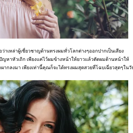
อว่าเหล่าผู้เชี่ยวชาญด้านทรงผมทั่วโลกต่างๆออกปากเป็นเสียง
ิดปัญหาหัวเถิก เพียงแค่ไว้ผมข้างหน้าให้ยาวแล้วตัดผมด้านหน้าให้
าผากลงมา เพียงเท่านี้คุณก็จะได้ทรงผมสุดสวยที่โฉบเฉี่ยวสุดๆในวั