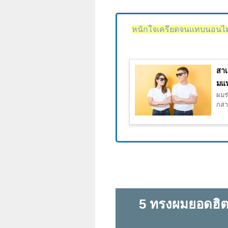
หนักใจเครียดจนแทบนอนไม่
สาเ
มแน
ผมร่
กสาเ
5 ทรงผมยอดฮิต 