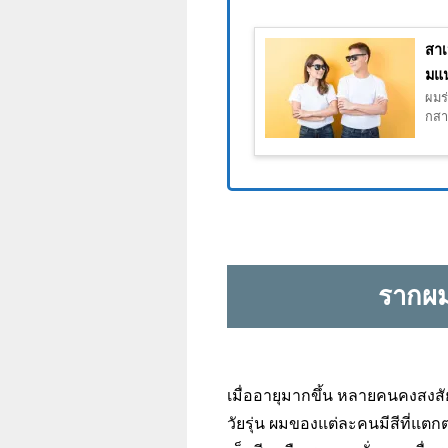
สาเ
มแน
ผมร่
กสาเ
รากผม
เมื่ออายุมากขึ้น หลายคนคงสงสั
วัยรุ่น ผมของแต่ละคนมีสีที่แตก