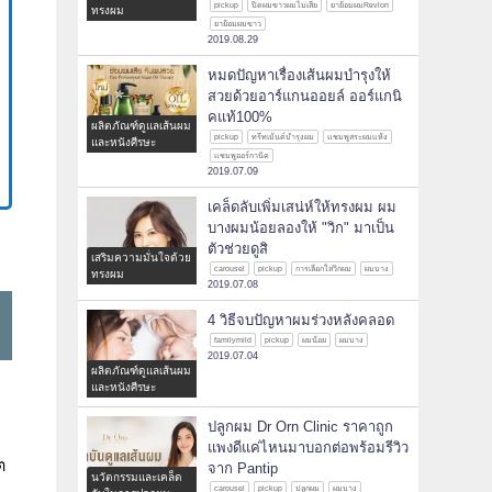
pickup
ปิดผมขาวผมไม่เสีย
ยาย้อมผมRevlon
ทรงผม
ยาย้อมผมขาว
2019.08.29
หมดปัญหาเรื่องเส้นผมบำรุงให้
สวยด้วยอาร์แกนออยล์ ออร์แกนิ
คแท้100%
ผลิตภัณฑ์ดูแลเส้นผม
pickup
ทรีทเม้นต์บำรุงผม
แชมพูสระผมแห้ง
และหนังศีรษะ
แชมพูออร์กานิค
2019.07.09
เคล็ดลับเพิ่มเสน่ห์ให้ทรงผม ผม
บางผมน้อยลองให้ "วิก" มาเป็น
ตัวช่วยดูสิ
เสริมความมั่นใจด้วย
carousel
pickup
การเลือกใส่วิกผม
ผมบาง
ทรงผม
2019.07.08
4 วิธีจบปัญหาผมร่วงหลังคลอด
familymild
pickup
ผมน้อย
ผมบาง
2019.07.04
ผลิตภัณฑ์ดูแลเส้นผม
และหนังศีรษะ
ปลูกผม Dr Orn Clinic ราคาถูก
แพงดีแค่ไหนมาบอกต่อพร้อมรีวิว
ต
จาก Pantip
นวัตกรรมและเคล็ด
carousel
pickup
ปลูกผม
ผมบาง