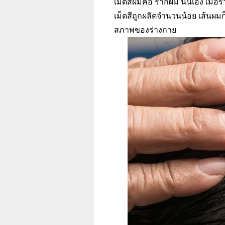
เม็ดสีผมคือ รากผม นั่นเอง เมื่
เม็ดสีถูกผลิตจำนวนน้อย เส้นผม
สภาพของร่างกาย