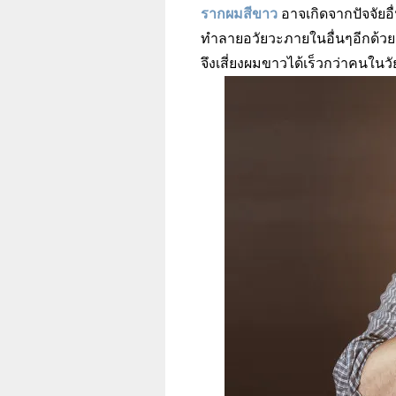
รากผมสีขาว
อาจเกิดจากปัจจัยอื่
ทำลายอวัยวะภายในอื่นๆอีกด้วย ก
จึงเสี่ยงผมขาวได้เร็วกว่าคนในวัย