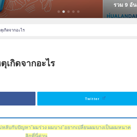
ับ คลินิกปลูกผมที่ชาว Pantip [[รีวิว]] แน่นที่สุด! ใน กทม.
ตุเกิดจากอะไร
ตุเกิดจากอะไร
Twitter
หลับกับปัญหา"ผมร่วง ผมบาง"อยากเปลี่ยนผมบางเป็นผมหนาค
ลิกที่นี่ด่วน