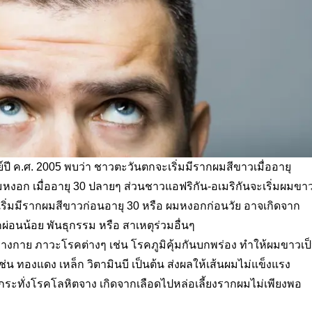
ปี ค.ศ. 2005
พบว่า ชาวตะวันตกจะเริ่มมี
รากผมสีขาวเมื่ออายุ
มหงอก เมื่ออายุ
30
ปลายๆ ส่วน
ชาวแอฟริกัน-อเมริกันจะเริ่มผมขา
เริ่มมีรากผมสีขาวก่อนอายุ 30
หรือ ผมหงอกก่อนวัย อาจเกิดจาก
ผ่อนน้อย พันธุกรรม หรือ สาเหตุร่วมอื่นๆ
งกาย ภาวะโรคต่างๆ เช่น โรคภูมิคุ้มกันบกพร่อง ทำให้ผมขาวเป
ช่น ทองแดง เหล็ก วิตามินบี เป็นต้น ส่งผลให้เส้นผมไม่แข็งแรง
กระทั่งโรคโลหิตจาง เกิดจากเลือดไปหล่อเลี้ยงรากผมไม่เพียงพอ