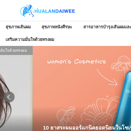
สุขภาพเส้นผม
สุขภาพหนังศีรษะ
สารอาหารบำรุงเส้นผมและ
เสริมความมั่นใจด้วยทรงผม
ผลิตภัณฑ์ดูแลเส้นผมและหนังศีรษะ
ยลญี่ปุ่น & 10 ยาสระผมออร์แกนิค