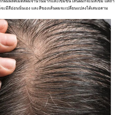
อรากผมผลิตเม็ดสีผมจำนวนมากและเข้มข้น เส้นผมก็จะมีสีเข้ม แต่ถ้า
ก็จะมีสีอ่อนนั่นเอง และสีของเส้นผมจะเปลี่ยนแปลงได้เสมอตาม