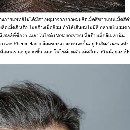
งการแพทย์ไม่ได้มีสาเหตุมาจากรากผมผลิตเม็ดสีขาวแทนเม็ดสีด
ิตเม็ดสี หรือ ไม่สร้างเม็ดสีผม ทำให้เส้นผมไม่มีสี กลายเป็นผมข
เซลล์ที่ชื่อว่า เมลาโนไซต์ (Melanocytes)
ที่สร้างเม็ดสีเมลานิน
in
และ
Pheomelanin
สีผมของแต่ละคนจะขึ้นอยู่กับสัดส่วนของทั้ง
เมื่อคนเราอายุมากขึ้น เมลาโนไซต์จะผลิตเม็ดสีเมลานินน้อยลง เป็