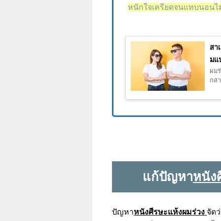
หนักใจเครียดจนแทบนอนไม่
สาเ
มแน
ผมร่
กสาเ
แก้ปัญหา
หนัง
ปัญหา
หนังศีรษะแห้งผมร่วง
จัดว