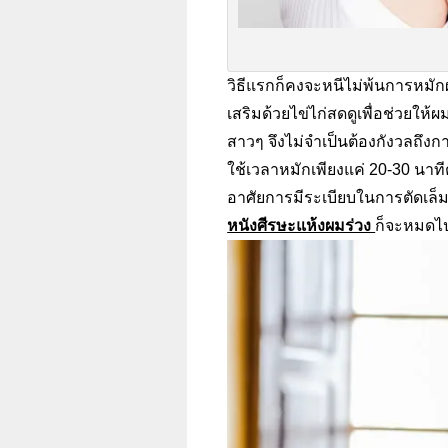
วิธีแรกก็คงจะหนีไม่พ้นการหมั
เสริมด้วยไข่ไก่สดดูเพื่อช่วยใ
สาวๆ จึงไม่จำเป็นต้องกังวลถึ
ใช้เวลาหมักเพียงแค่
20-30
นาที
อาศัยการมีระเบียบในการตัดเล็
หนังศีรษะแห้งผมร่วง
ก็จะหมดไป