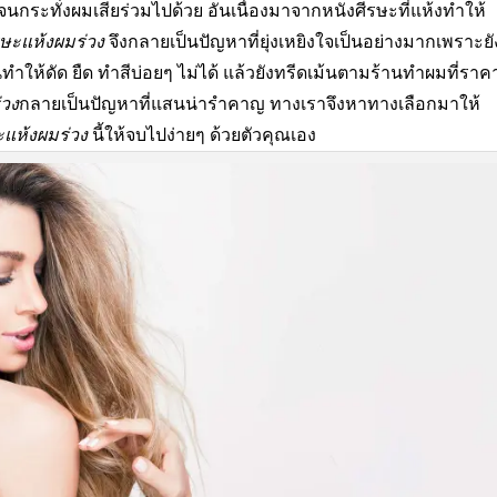
นกระทั่งผมเสียร่วมไปด้วย อันเนื่องมาจากหนังศีรษะที่แห้งทำให้
รษะแห้งผมร่วง
จึงกลายเป็นปัญหาที่ยุ่งเหยิงใจเป็นอย่างมากเพราะยั
ทำให้ดัด ยืด ทำสีบ่อยๆ ไม่ได้ แล้วยังทรีดเม้นตามร้านทำผมที่ราค
่วง
กลายเป็นปัญหาที่แสนน่ารำคาญ ทางเราจึงหาทางเลือกมาให้
ะแห้งผมร่วง
นี้ให้จบไปง่ายๆ ด้วยตัวคุณเอง