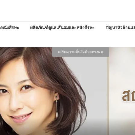
หนังศีรษะ
ผลิตภัณฑ์ดูแลเส้นผมและหนังศีรษะ
ปัญหาหัวล้านแล
นวัตกรรมและเคล็ด