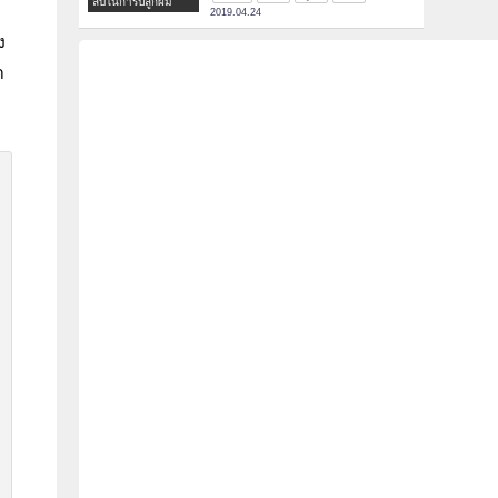
ลับในการปลูกผม
2019.04.24
ง
า