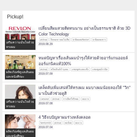
Pickup!
เปลี่ยนสีผมสวยติดทนนาน อย่างเป็นธรรมชาติ ด้วย 3D
Color Technology
pickup
ปิดผมขาวผมไม่เสีย
ยาย้อมผมRevlon
ยาย้อมผมขาว
เสริมความมั่นใจด้วย
2019.08.29
ทรงผม
หมดปัญหาเรื่องเส้นผมบำรุงให้สวยด้วยอาร์แกนออยล์
ออร์แกนิคแท้100%
pickup
ทรีทเม้นต์บำรุงผม
แชมพูสระผมแห้ง
แชมพูออร์กานิค
ผลิตภัณฑ์ดูแลเส้นผม
2019.07.09
และหนังศีรษะ
เคล็ดลับเพิ่มเสน่ห์ให้ทรงผม ผมบางผมน้อยลองให้ "วิก"
มาเป็นตัวช่วยดูสิ
carousel
pickup
การเลือกใส่วิกผม
ผมบาง
เสริมความมั่นใจด้วย
2019.07.08
ทรงผม
4 วิธีจบปัญหาผมร่วงหลังคลอด
familymild
pickup
ผมน้อย
ผมบาง
2019.07.04
ผลิตภัณฑ์ดูแลเส้นผม
และหนังศีรษะ