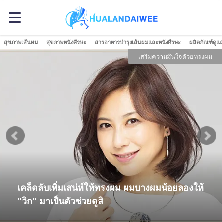
สุขภาพเส้นผม
สุขภาพหนังศีรษะ
สารอาหารบำรุงเส้นผมและหนังศีรษะ
ผลิตภัณฑ์ดูแ
เสริมความมั่นใจด้วยทรงผม
ล็ดลับเพิ่มเสน่ห์ให้ทรงผม ผมบางผมน้อยลองให้
รว
ิก" มาเป็นตัวช่วยดูสิ
แน