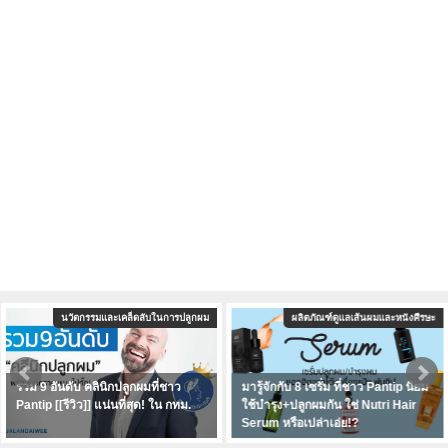
นวัตกรรมและเคล็ดลับในการปลูกผม
ผลิตภัณฑ์ดูแลเส้นผมและหนังศีรษะ
รวม 9 อันดับ คลินิกปลูกผมที่ชาว
มารู้จักกับ 8 เซรั่ม ที่ชาว Pantip นิยม
Pantip [[รีวิว]] แน่นที่สุด! ใน กทม.
ใช้บำรุง+ปลูกผมกัน ใช่ Nutri Hair
Serum หรือเปล่าเอ่ย!?