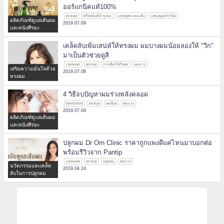
ออร์แกนิคแท้100%
pickup
ทรีทเม้นต์บำรุงผม
แชมพูสระผมแห้ง
แชมพูออร์กานิค
ผลิตภัณฑ์ดูแลเส้นผม
2019.07.09
และหนังศีรษะ
เคล็ดลับเพิ่มเสน่ห์ให้ทรงผม ผมบางผมน้อยลองให้ "วิก"
มาเป็นตัวช่วยดูสิ
carousel
pickup
การเลือกใส่วิกผม
ผมบาง
เสริมความมั่นใจด้วย
2019.07.08
ทรงผม
4 วิธีจบปัญหาผมร่วงหลังคลอด
familymild
pickup
ผมน้อย
ผมบาง
2019.07.04
ผลิตภัณฑ์ดูแลเส้นผม
และหนังศีรษะ
ปลูกผม Dr Orn Clinic ราคาถูกแพงดีแค่ไหนมาบอกต่อ
พร้อมรีวิวจาก Pantip
carousel
pickup
ปลูกผม
ผมบาง
นวัตกรรมและเคล็ด
2019.04.24
ลับในการปลูกผม