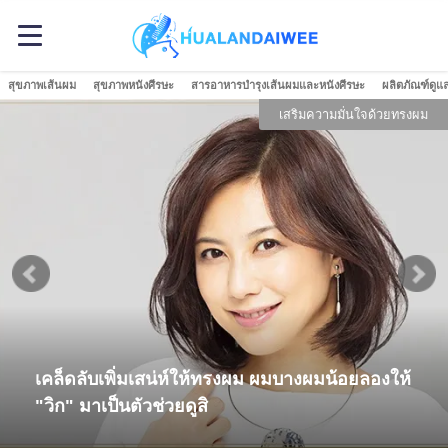
สุขภาพเส้นผม
สุขภาพหนังศีรษะ
สารอาหารบำรุงเส้นผมและหนังศีรษะ
ผลิตภัณฑ์ดูแ
เสริมความมั่นใจด้วยทรงผม
เคล็ดลับเพิ่มเสน่ห์ให้ทรงผม ผมบางผมน้อยลองให้
"วิก" มาเป็นตัวช่วยดูสิ