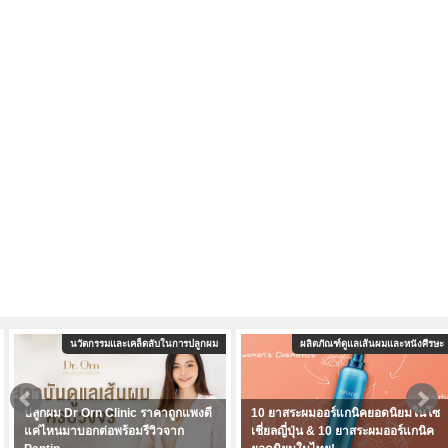
นวัตกรรมและเคล็ดลับในการปลูกผม
ผลิตภัณฑ์ดูแลเส้นผมและหนังศีรษะ
ปลูกผม Dr Orn Clinic ราคาถูกแพงดี
10 ยาสระผมออร์แกนิคยอดนิยมในโซ
แค่ไหนมาบอกต่อพร้อมรีวิวจาก
เชี่ยลญี่ปุ่น & 10 ยาสระผมออร์แกนิค