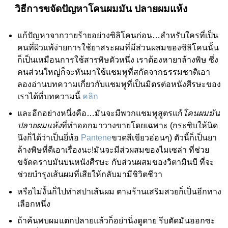
วิธีการขจัดปัญหาโคนผมมัน ปลายผมแห้ง
แก้ปัญหาจากวายร้ายอย่างซิลิโคนก่อน…สำหรับใครที่เป็น
คนที่ผิวแพ้ง่ายการใช้ยาสระผมที่มีส่วนผสมของซิลิโคนนั้น
ก็เป็นเหมือนการใช้สารพิษตัวหนึ่ง เราต้องหายาล้างพิษ ซึ่ง
คนส่วนใหญ่ก็จะหันมาใช้แชมพูที่สกัดจากธรรมชาติเอา
ลองอ่านบทความเกี่ยวกับแชมพูที่เป็นมิตรต่อหนังศีรษะของ
เราได้ที่บทความนี้
คลิก
และอีกอย่างหนึ่งคือ…
มันจะมีพวกแชมพูสูตรแก้
โคนผมมัน
ปลายผมแห้ง
ที่ทำออกมาวางขายโดยเฉพาะ (กระซิบให้นิด
นึงก็ได้ว่าเป็นยี่ห้อ
Pantene
ขวดสีเขียวอ่อนๆ) ตัวนี้ก็เป็นยา
ล้างพิษที่ดีเอาเรื่องนะ
!
มันจะมีส่วผสมของไมเซล่า ที่ช่วย
ขจัดคราบมันบนหนังศีรษะ กับส่วนผสมของวิตามินบี ที่จะ
ช่วยบำรุงเส้นผมที่เสียให้กลับมามีชิวิตชีวา
หรือไม่งั้นก็ไปทำสปาเส้นผม ตามร้านเสริมสวยก็เป็นอีกทาง
เลือกหนึ่ง
ถ้าค้นพบผมแตกปลายแล้วก็อย่านิ่งดูดาย รีบตัดมันออกซะ