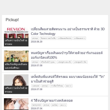
Pickup!
เปลี่ยนสีผมสวยติดทนนาน อย่างเป็นธรรมชาติ ด้วย 3D
Color Technology
pickup
ปิดผมขาวผมไม่เสีย
ยาย้อมผมRevlon
ยาย้อมผมขาว
เสริมความมั่นใจด้วย
2019.08.29
ทรงผม
หมดปัญหาเรื่องเส้นผมบำรุงให้สวยด้วยอาร์แกนออยล์
ออร์แกนิคแท้100%
pickup
ทรีทเม้นต์บำรุงผม
แชมพูสระผมแห้ง
แชมพูออร์กานิค
ผลิตภัณฑ์ดูแลเส้นผม
2019.07.09
และหนังศีรษะ
เคล็ดลับเพิ่มเสน่ห์ให้ทรงผม ผมบางผมน้อยลองให้ "วิก"
มาเป็นตัวช่วยดูสิ
carousel
pickup
การเลือกใส่วิกผม
ผมบาง
เสริมความมั่นใจด้วย
2019.07.08
ทรงผม
4 วิธีจบปัญหาผมร่วงหลังคลอด
familymild
pickup
ผมน้อย
ผมบาง
2019.07.04