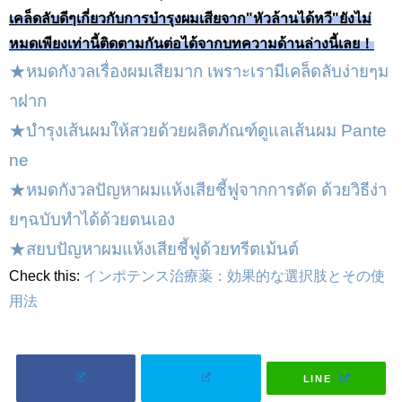
เคล็ดลับดีๆเกี่ยวกับการบำรุงผมเสียจาก"หัวล้านได้หวี"ยังไม่
หมดเพียงเท่านี้ติดตามกันต่อได้จากบทความด้านล่างนี้เลย！
★หมดกังวลเรื่องผมเสียมาก เพราะเรามีเคล็ดลับง่ายๆม
าฝาก
★บำรุงเส้นผมให้สวยด้วยผลิตภัณฑ์ดูแลเส้นผม Pante
ne
★หมดกังวลปัญหาผมแห้งเสียชี้ฟูจากการดัด ด้วยวิธีง่า
ยๆฉบับทำได้ด้วยตนเอง
★สยบปัญหาผมแห้งเสียชี้ฟูด้วยทรีตเม้นต์
Check this:
インポテンス治療薬：効果的な選択肢とその使
用法
LINE