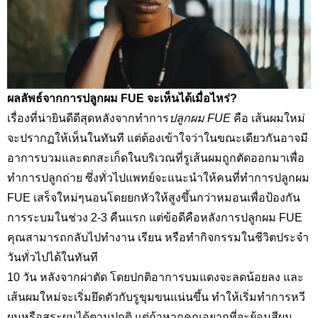
ผลลัพธ์จากการปลูกผม
FUE
จะเห็นได้เมื่อไหร่
?
เรื่องที่น่ายินดีดีสุดหลังจากทำการ
ปลูกผม
FUE
คือ เส้นผมใหม่
จะปรากฏให้เห็นในทันที แต่ต้องเข้าใจว่าในขณะเดียวกันอาจมี
อาการบวมและตกสะเก็ดในบริเวณที่รูเส้นผมถูกตัดออกมาเพื่อ
ทำการปลูกถ่าย ซึ่งทั่วไปแพทย์จะแนะนำให้คนที่ทำการปลูกผม
FUE
เสร็จใหม่ๆนอนโดยยกหัวให้สูงขึ้นกว่าหมอนเพื่อป้องกัน
การระบมในช่วง
2-3
คืนแรก แต่ข้อดีคือหลังการปลูกผม
FUE
คุณสามารถกลับไปทำงาน เรียน หรือทำกิจกรรมในชีวิตประจำ
วันทั่วไปได้ในทันที
10
วัน หลังจากผ่าตัด โดยปกติอาการบมแดงจะลดน้อยลง และ
เส้นผมใหม่จะเริ่มยึดตัวกับรูขุมขนแน่นขึ้น ทำให้เริ่มทำการหวี
ผมหรือสระผมได้ตามปกติ แต่ถ้าหากคุณอยากที่จะย้อมสีผม