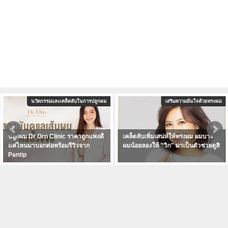
นวัตกรรมและเคล็ดลับในการปลูกผม
เสริมความมั่นใจด้วยทรงผม
ปลูกผม Dr Orn Clinic ราคาถูกแพงดี
เคล็ดลับเพิ่มเสน่ห์ให้ทรงผม ผมบาง
แค่ไหนมาบอกต่อพร้อมรีวิวจาก
ผมน้อยลองให้ "วิก" มาเป็นตัวช่วยดูสิ
Pantip