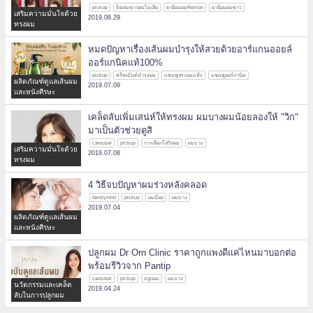
pickup
ปิดผมขาวผมไม่เสีย
ยาย้อมผมRevlon
ยาย้อมผมขาว
เสริมความมั่นใจด้วย
2019.08.29
ทรงผม
หมดปัญหาเรื่องเส้นผมบำรุงให้สวยด้วยอาร์แกนออยล์
ออร์แกนิคแท้100%
pickup
ทรีทเม้นต์บำรุงผม
แชมพูสระผมแห้ง
แชมพูออร์กานิค
ผลิตภัณฑ์ดูแลเส้นผม
2019.07.09
และหนังศีรษะ
เคล็ดลับเพิ่มเสน่ห์ให้ทรงผม ผมบางผมน้อยลองให้ "วิก"
มาเป็นตัวช่วยดูสิ
carousel
pickup
การเลือกใส่วิกผม
ผมบาง
เสริมความมั่นใจด้วย
2019.07.08
ทรงผม
4 วิธีจบปัญหาผมร่วงหลังคลอด
familymild
pickup
ผมน้อย
ผมบาง
2019.07.04
ผลิตภัณฑ์ดูแลเส้นผม
และหนังศีรษะ
ปลูกผม Dr Orn Clinic ราคาถูกแพงดีแค่ไหนมาบอกต่อ
พร้อมรีวิวจาก Pantip
carousel
pickup
ปลูกผม
ผมบาง
นวัตกรรมและเคล็ด
2019.04.24
ลับในการปลูกผม