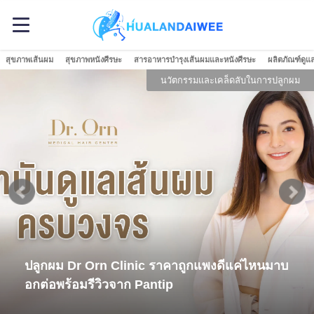
สุขภาพเส้นผม
สุขภาพหนังศีรษะ
สารอาหารบำรุงเส้นผมและหนังศีรษะ
ผลิตภัณฑ์ดูแ
ล็ดลับในการปลูกผม
เสริม
ดีแค่ไหนมาบ
เคล็ดลับเพิ่มเสน่ห์ให้ทรงผม ผมบาง
"วิก" มาเป็นตัวช่วยดูสิ