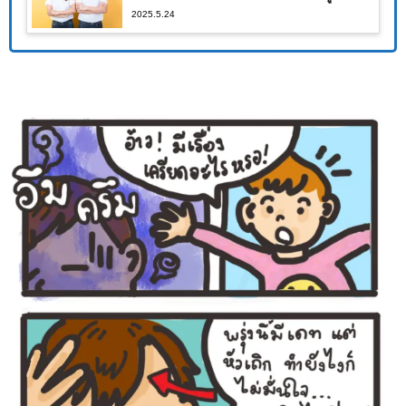
2025.5.24
ผลจนคุณต้องอึ้ง!!