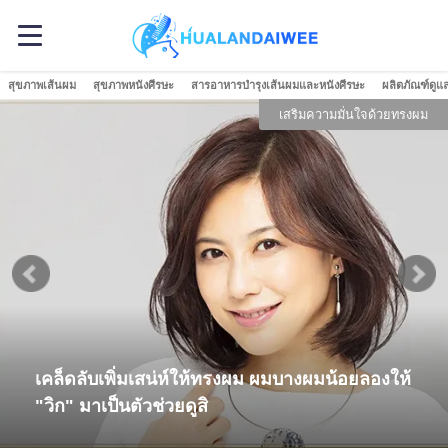
สุขภาพเส้นผม
สุขภาพหนังศีรษะ
สารอาหารบำรุงเส้นผมและหนังศีรษะ
ผลิตภัณฑ์ดูแ
เสริมความมั่นใจด้วยทรงผม
เคล็ดลับเพิ่มเสน่ห์ให้ทรงผม ผมบางผมน้อยลองให้
"วิก" มาเป็นตัวช่วยดูสิ