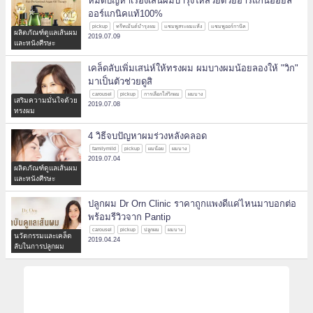
หมดปัญหาเรื่องเส้นผมบำรุงให้สวยด้วยอาร์แกนออยล์
ออร์แกนิคแท้100%
pickup
ทรีทเม้นต์บำรุงผม
แชมพูสระผมแห้ง
แชมพูออร์กานิค
ผลิตภัณฑ์ดูแลเส้นผม
2019.07.09
และหนังศีรษะ
เคล็ดลับเพิ่มเสน่ห์ให้ทรงผม ผมบางผมน้อยลองให้ "วิก"
มาเป็นตัวช่วยดูสิ
carousel
pickup
การเลือกใส่วิกผม
ผมบาง
เสริมความมั่นใจด้วย
2019.07.08
ทรงผม
4 วิธีจบปัญหาผมร่วงหลังคลอด
familymild
pickup
ผมน้อย
ผมบาง
2019.07.04
ผลิตภัณฑ์ดูแลเส้นผม
และหนังศีรษะ
ปลูกผม Dr Orn Clinic ราคาถูกแพงดีแค่ไหนมาบอกต่อ
พร้อมรีวิวจาก Pantip
carousel
pickup
ปลูกผม
ผมบาง
นวัตกรรมและเคล็ด
2019.04.24
ลับในการปลูกผม