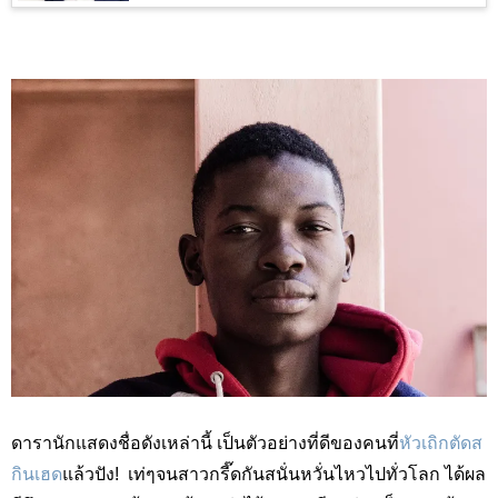
ดารานักแสดงชื่อดังเหล่านี้ เป็นตัวอย่างที่ดีของคนที่
หัวเถิกตัดส
กินเฮด
แล้วปัง!
เท่ๆจนสาวกรี๊ดกันสนั่นหวั่นไหวไปทั่วโลก ได้ผล