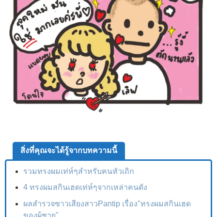
สิ่งที่คุณจะได้รู้จากบทความนี้
รวมทรงผมเท่ห์ๆสำหรับคนหัวเถิก
4 ทรงผมสกินเฮดเท่ห์ๆจากเหล่าคนดัง
ผลสำรวจซาวเสียงสาวPantip เรื่อง"ทรงผมสกินเฮด
ของผู้ชาย"