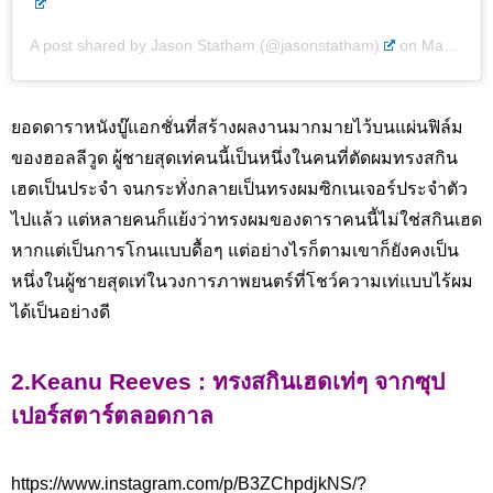
A post shared by Jason Statham (@jasonstatham)
on
May 27, 2019 at 8:46pm PDT
ยอดดาราหนังบู๊แอกชั่นที่สร้างผลงานมากมายไว้บนแผ่นฟิล์ม
ของฮอลลีวูด ผู้ชายสุดเท่คนนี้เป็นหนึ่งในคนที่ตัดผมทรงสกิน
เฮดเป็นประจำ จนกระทั่งกลายเป็นทรงผมซิกเนเจอร์ประจำตัว
ไปแล้ว แต่หลายคนก็แย้งว่าทรงผมของดาราคนนี้ไม่ใช่สกินเฮด
หากแต่เป็นการโกนแบบดื้อๆ แต่อย่างไรก็ตามเขาก็ยังคงเป็น
หนึ่งในผู้ชายสุดเท่ในวงการภาพยนตร์ที่โชว์ความเท่แบบไร้ผม
ได้เป็นอย่างดี
2.Keanu Reeves : ทรงสกินเฮดเท่ๆ จากซุป
เปอร์สตาร์ตลอดกาล
https://www.instagram.com/p/B3ZChpdjkNS/?