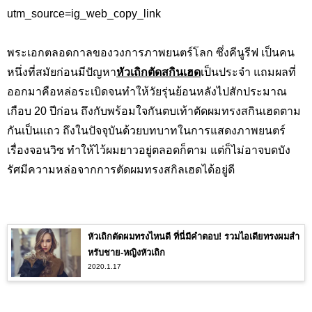
utm_source=ig_web_copy_link
พระเอกตลอดกาลของวงการภาพยนตร์โลก ซึ่งคีนูรีฟ เป็นคน
หนึ่งที่สมัยก่อนมีปัญหา
หัวเถิกตัดสกินเฮด
เป็นประจำ แถมผลที่
ออกมาคือหล่อระเบิดจนทำให้วัยรุ่นย้อนหลังไปสักประมาณ
เกือบ 20 ปีก่อน ถึงกับพร้อมใจกันตบเท้าตัดผมทรงสกินเฮดตาม
กันเป็นแถว ถึงในปัจจุบันด้วยบทบาทในการแสดงภาพยนตร์
เรื่องจอนวิซ ทำให้ไว้ผมยาวอยู่ตลอดก็ตาม แต่ก็ไม่อาจบดบัง
รัศมีความหล่อจากการตัดผมทรงสกิลเฮดได้อยู่ดี
หัวเถิกตัดผมทรงไหนดี ที่นี่มีคำตอบ! รวมไอเดียทรงผมสำ
หรับชาย‐หญิงหัวเถิก
2020.1.17