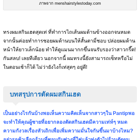
ภาพจาก menshairstylestoday.com
ทรงผมสกินเฮดสุดเท่ ที่ทำการไถเส้นผมด้านข้างออกจนหมด
จากนั้นค่อยทำการซอยผมด้านบนให้สั้นตามี่ชอบ ปล่อยผมด้าน
หน้าให้ยาวเล็กน้อย ทำให้ดูแมนมากกขึ้นจนรับรองว่าสาวกรี๊ด!
กันสลบ! เลยทีเดียว นอกจากนี้ ผมทรงนี้ยังสามารถเซ็ทหรือไม่
ในตอนเช้าก็ได้ ไม่ว่ายังไงก็เท่สุดๆ อยู่ดี!
บทสรุปการตัดผมสกินเฮด
เป็นอย่างไรกันบ้างพอเห็นความคิดเห็นจากสาวๆใน Pantip
พอ
จะทำให้คุณผู้ชายที่อยากลองตัดสกินเฮดมีความเท่ห์ๆ หมด
ความกังวลเรื่องหัวเถิกเพื่อเพิ่มความมั่นใจกันขึ้นมาบ้างไหม?
อย่ารอช้าเลือกร้านที่ชอบกับช่างที่ใช่แล้วพุ่งตัวไปร้านตัดผม