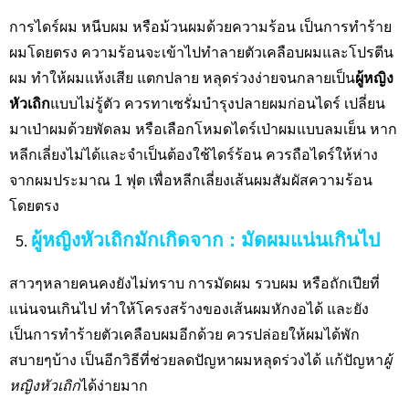
การไดร์ผม หนีบผม หรือม้วนผมด้วยความร้อน เป็นการทำร้าย
ผมโดยตรง ความร้อนจะเข้าไปทำลายตัวเคลือบผมและโปรตีน
ผม ทำให้ผมแห้งเสีย แตกปลาย หลุดร่วงง่ายจนกลายเป็น
ผู้หญิง
หัวเถิก
แบบไม่รู้ตัว ควรทาเซรั่มบำรุงปลายผมก่อนไดร์ เปลี่ยน
มาเป่าผมด้วยพัดลม หรือเลือกโหมดไดร์เป่าผมแบบลมเย็น หาก
หลีกเลี่ยงไม่ได้และจำเป็นต้องใช้ไดร์ร้อน ควรถือไดร์ให้ห่าง
จากผมประมาณ 1
ฟุต เพื่อหลีกเลี่ยงเส้นผมสัมผัสความร้อน
โดยตรง
ผู้หญิงหัวเถิกมักเกิดจาก : มัดผมแน่นเกินไป
สาวๆหลายคนคงยังไม่ทราบ การมัดผม รวบผม หรือถักเปียที่
แน่นจนเกินไป ทำให้โครงสร้างของเส้นผมหักงอได้ และยัง
เป็นการทำร้ายตัวเคลือบผมอีกด้วย ควรปล่อยให้ผมได้พัก
สบายๆบ้าง เป็นอีกวิธีที่ช่วยลดปัญหาผมหลุดร่วงได้ แก้ปัญหา
ผู้
หญิงหัวเถิก
ได้ง่ายมาก