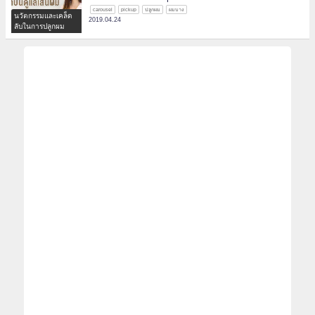
carousel
pickup
ปลูกผม
ผมบาง
นวัตกรรมและเคล็ด
2019.04.24
ลับในการปลูกผม