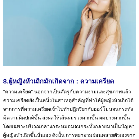
8.
ผู้หญิงหัวเถิกมักเกิดจาก : ความเครียด
"ความเครียด" นอกจากเป็นศัตรูกับความงามและสุขภาพแล้ว
ความเครียดยังเป็นหนึ่งในสาเหตุสำคัญที่ทำให้ผู้หญิงหัวเถิกได้
จากการที่ความเครียดเข้าไปทำปฎิกริยากับฮอร์โมนจนกระทั่ง
มีความผิดปกติขึ้น ส่งผลให้เส้นผมร่วงมากขึ้น ผมบางมากขึ้น
โดยเฉพาะบริเวณกลางกระหม่อมจนกระทั่งกลายมาเป็นปัญหา
ผู้หญิงหัวเถิกขึ้นนั่นเอง ดังนั้น การพยายามผ่อนคลายตัวเองจาก