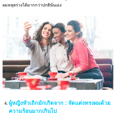
ผมหลุดร่วงได้มากกว่าปกตินั่นเอง
ผู้หญิงหัวเถิกมักเกิดจาก : จัดแต่งทรงผมด้วย
ความร้อนมากเกินไป