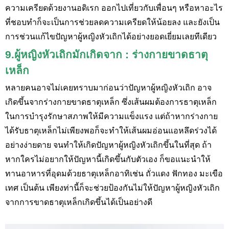
ความเครียดด้วยงานอดิเรก ออกไปเที่ยวกับเพื่อนๆ หรือหาอะไร
ที่ชอบทำก็จะเป็นการช่วยลดความเครียดให้น้อยลง และยังเป็น
การช่วนแก้ไขปัญหาผู้หญิงหัวเถิกได้อย่างยอดเยี่ยมเลยทีเดียว
9.
ผู้หญิงหัวเถิกมักเกิดจาก : ร่างกายขาดธาตุ
เหล็ก
หลายคนอาจไม่เคยทราบมาก่อนว่าปัญหาผู้หญิงหัวเถิก อาจ
เกิดขึ้นจากร่างกายขาดธาตุเหล็ก ซึ่งเส้นผมต้องการธาตุเหล็ก
ในการบำรุงรักษาสภาพให้มีความแข็งแรง แต่ถ้าหากร่างกาย
ได้รับธาตุเหล็กไม่เพียงพอก็จะทำให้เส้นผมอ่อนแอหลึดร่วงได้
อย่างง่ายดาย จนทำให้เกิดปัญหาผู้หญิงหัวเถิกขึ้นในที่สุด ถ้า
หากใครไม่อยากให้ปัญหานี้เกิดขึ้นกับตัวเอง ก็ขอแนะนำให้
ทานอาหารที่อุดมด้วยธาตุเหล็กอาทิเช่น ถั่วแดง ฟักทอง มะเขือ
เทศ เป็นต้น เพียงท่านี้ก็จะช่วยป้องกันไม่ให้ปัญหาผู้หญิงหัวเถิก
จากการขาดธาตุเหล็กเกิดขึ้นได้เป็นอย่างดี