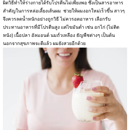
ผิดวิธีทำให้ร่างกายได้รับโปรตีนไม่เพียงพอ ซึ่งเป็นสารอาหาร
สำคัญในการหล่อเลี้ยงเส้นผม ช่วยให้ผมงอกใหม่เร็วขึ้น สาวๆ
จึงควรลดน้ำหนักอย่างถูกวิธี ไม่ควรอดอาหาร เลือกรับ
ประทานอาหารที่มีโปรตีนสูง แต่ไขมันต่ำ เช่น อกไก่ (ไม่ติด
หนัง) เนื้อปลา อัลมอนด์ นมถั่วเหลือง ธัญพืชต่างๆ เป็นต้น
นอกจากสุขภาพจะดีแล้ว ผมยังสวยอีกด้วย