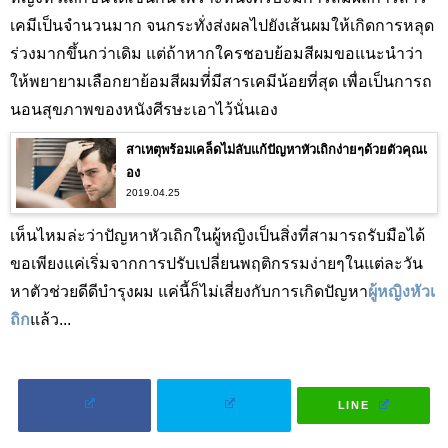
เคมีเป็นจำนวนมาก จนกระทั่งส่งผลไปยังเส้นผมให้เกิดการหลุด
ร่วงมากขึ้นกว่าเดิม แต่ถ้าหากใครชอบย้อมสีผมขอแนะนำว่า
ให้พยายามเลือกยาย้อมสีผมที่่มีสารเคมีน้อยที่สุด เพื่อเป็นการถ
นอนสุขภาพของหนังศีรษะเอาไว้นั่นเอง
สาเหตุพร้อมเคล็ดไม่ลับแก้ปัญหาหัวเถิกง่ายๆด้วยตัวคุณเ
อง
2019.04.25
เห็นไหมล่ะว่าปัญหาหัวเถิกในผู้หญิงเป็นสิ่งที่สามารถรับมือได้
ขอเพียงแค่เริ่มจากการปรับเปลี่ยนพฤติกรรมง่ายๆในแต่ละวัน
หาตัวช่วยดีดีบำรุงผม แค่นี้ก็ไม่เสี่ยงกับการเกิดปัญหา
ผู้หญิงหัวเ
ถิก
แล้ว...
LINE