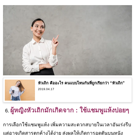
หัวเถิก คืออะไร คนแบบไหนกันที่ถูกเรียกว่า “หัวเถิก”
2019.04.17
ผู้หญิงหัวเถิกมักเกิดจาก : ใช้แชมพูแห้งบ่อยๆ
การเลือกใช้แชมพูแห้ง เพิ่มความสะดวกสบายในเวลาอันเร่งรีบ
แต่อาจเกิดสารตกค้างได้ง่าย ส่งผลให้เกิดการอุดตันบนหนัง