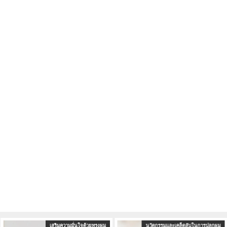
นวัตกรรมและเคล็ดลับในการปลูกผม
ผลิตภัณฑ์ดูแลเส้นผมและหนังศีรษะ