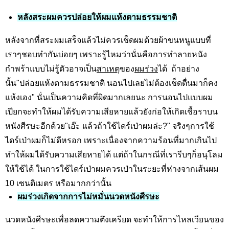
หลังสระผมควรปล่อยให้ผมแห้งตามธรรมชาติ
หลังจากที่สระผมเสร็จแล้วไม่ควรเช็ดผมด้วยผ้าขนหนูแบบที่
เราๆชอบทำกันบ่อยๆ เพราะรู้ไหมว่านั่นคือการทำลายหนัง
กำพร้าแบบไม่รู้ตัวอาจเป็น
สาเหตุ
ของ
ผมร่วง
ได้ ถ้าอย่าง
นั้น"ปล่อยแห้งตามธรรมชาติ นอนไปเลยไม่ต้องเช็ดตื่นมาก็คง
แห้งเอง" นั่นเป็นความคิดที่ผิดมากเลยนะ การนอนไปแบบผม
เปียกจะทำให้ผมได้รับความเสียหายแล้วยังก่อให้เกิดเชื้อราบน
หนังศีรษะอีกด้วย"เอ๊ะ แล้วถ้าใช้ไดร์เป่าผมล่ะ?" จริงๆการใช้
ไดร์เป่าผมก็ไม่ดีหรอก เพราะเนื่องจากความร้อนที่มากเกินไป
ทำให้ผมได้รับความเสียหายได้ แต่ถ้าในกรณีที่เรารีบๆก็อนุโลม
ให้ใช้ได้ ในการใช้ไดร์เป่าผมควรเป่าในระยะที่ห่างจากเส้นผม
10 เซนติเมตร หรือมากกว่านั้น
ผมร่วงเกิดจากการไม่หมั่นนวดหนังศีรษะ
นวดหนังศีรษะเพื่อลดความตึงเครียด จะทำให้การไหลเวียนของ