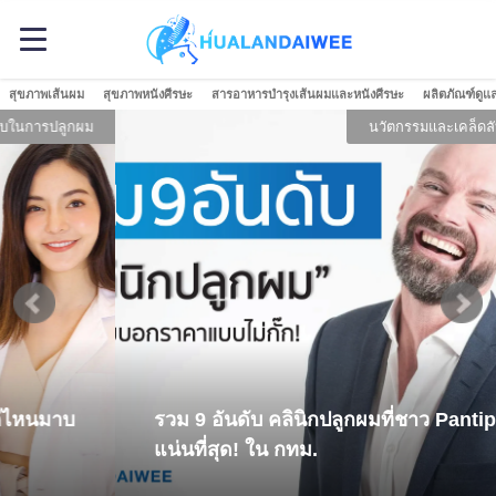
สุขภาพเส้นผม
สุขภาพหนังศีรษะ
สารอาหารบำรุงเส้นผมและหนังศีรษะ
ผลิตภัณฑ์ดูแ
นวัตกรรมและเคล็ดลับในการปลูกผม
รวม 9 อันดับ คลินิกปลูกผมที่ชาว Pantip [[รีวิว]]
แน่นที่สุด! ใน กทม.