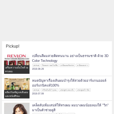
Pickup!
เปลี่ยนสีผมสวยติดทนนาน อย่างเป็นธรรมชาติ ด้วย 3D
Color Technology
pickup
ปิดผมขาวผมไม่เสีย
ยาย้อมผมRevlon
ยาย้อมผมขาว
เสริมความมั่นใจด้วย
2019.08.29
ทรงผม
หมดปัญหาเรื่องเส้นผมบำรุงให้สวยด้วยอาร์แกนออยล์
ออร์แกนิคแท้100%
pickup
ทรีทเม้นต์บำรุงผม
แชมพูสระผมแห้ง
แชมพูออร์กานิค
ผลิตภัณฑ์ดูแลเส้นผม
2019.07.09
และหนังศีรษะ
เคล็ดลับเพิ่มเสน่ห์ให้ทรงผม ผมบางผมน้อยลองให้ "วิก"
มาเป็นตัวช่วยดูสิ