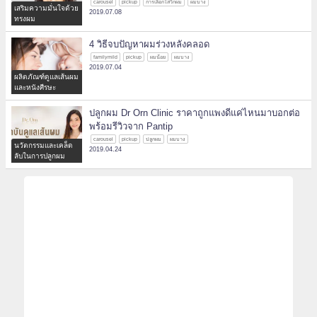
carousel
pickup
การเลือกใส่วิกผม
ผมบาง
เสริมความมั่นใจด้วย
2019.07.08
ทรงผม
4 วิธีจบปัญหาผมร่วงหลังคลอด
familymild
pickup
ผมน้อย
ผมบาง
2019.07.04
ผลิตภัณฑ์ดูแลเส้นผม
และหนังศีรษะ
ปลูกผม Dr Orn Clinic ราคาถูกแพงดีแค่ไหนมาบอกต่อ
พร้อมรีวิวจาก Pantip
carousel
pickup
ปลูกผม
ผมบาง
นวัตกรรมและเคล็ด
2019.04.24
ลับในการปลูกผม