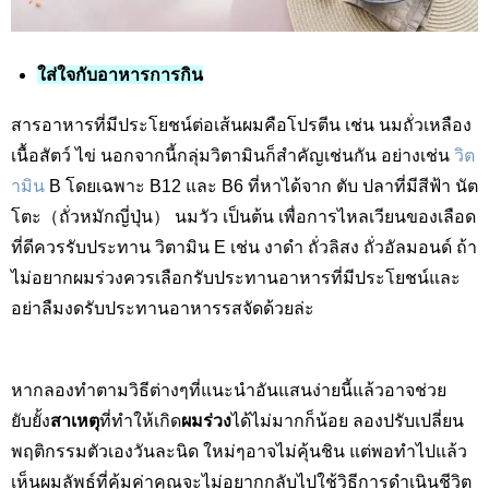
ใส่ใจกับอาหารการกิน
สารอาหารที่มีประโยชน์ต่อเส้นผมคือโปรตีน เช่น นมถั่วเหลือง
เนื้อสัตว์ ไข่ นอกจากนี้กลุ่มวิตามินก็สำคัญเช่นกัน อย่างเช่น
วิต
ามิน
B โดยเฉพาะ B12 และ B6 ที่หาได้จาก ตับ ปลาที่มีสีฟ้า นัต
โตะ（ถั่วหมักญี่ปุ่น） นมวัว เป็นต้น เพื่อการไหลเวียนของเลือด
ที่ดีควรรับประทาน วิตามิน E เช่น งาดำ ถั่วลิสง ถั่วอัลมอนด์ ถ้า
ไม่อยากผมร่วงควรเลือกรับประทานอาหารที่มีประโยชน์และ
อย่าลืมงดรับประทานอาหารรสจัดด้วยล่ะ
หากลองทำตามวิธีต่างๆที่แนะนำอันแสนง่ายนี้แล้วอาจช่วย
ยับยั้ง
สาเหตุ
ที่ทำให้เกิด
ผมร่วง
ได้ไม่มากก็น้อย ลองปรับเปลี่ยน
พฤติกรรมตัวเองวันละนิด ใหม่ๆอาจไม่คุ้นชิน แต่พอทำไปแล้ว
เห็นผมลัพธ์ที่คุ้มค่าคุณจะไม่อยากกลับไปใช้วิธีการดำเนินชีวิต