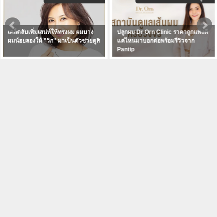
ปลูกผม Dr Orn Clinic ราคาถูกแพงดี
มารู้จักกับ 8 เซรั่ม ที่ชาว Pantip นิยม
แค่ไหนมาบอกต่อพร้อมรีวิวจาก
ใช้บำรุง+ปลูกผมกัน ใช่ Nutri Hair
Pantip
Serum หรือเปล่าเอ่ย!?