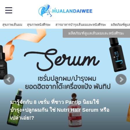
สุขภาพเส้นผม
สุขภาพหนังศีรษะ
สารอาหารบำรุงเส้นผมและหนังศีรษะ
ผลิตภัณฑ์ดูแ
ผลิตภัณฑ์ดูแลเส้นผมและหนังศีรษะ
มารู้จักกับ 8 เซรั่ม ที่ชาว Pantip นิยมใช้
บำรุง+ปลูกผมกัน ใช่ Nutri Hair Serum หรือ
เปล่าเอ่ย!?