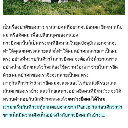
เป็นเรื่องปกติของสาว ๆ หลายคนที่อยากจะย้อมผม ยืดผม หนีบ
ผม หรือดัดผม เพื่อเปลี่ยนลุคของตนเอง
การยืดผมนั้นก็เป็นทรงผมที่ฮิตมากในยุคปัจจุบันนอกจากจะ
ทำให้คุณผมตรงสลวยแล้วก็ทำให้ผมหยักศกกลายมาเป็นผม
ตรง อย่างที่ทราบกันดีว่าในการยืดผมจะต้องใช้น้ำยาเฉพาะ
อย่างน้ำยายืดผมแล้วก็จะต้องใช้ความร้อนมาช่วยในการยืด
ด้วย ผมหยักศกของเราจึงจะกลายเป็นผมตรง
มาดูกันดีกว่าว่าถ้าเรายืดผมจะส่งผลอะไรกับหนังศีรษะและ
เส้นผมของเราบ้าง และโดยเฉพาะอย่างยิ่งคนที่มีผมร่วง จะได้
ทราบคำตอบกันสักทีว่าตกลงแล้ว
ผมร่วงยืดผมได้ไหม
เรามาเริ่มกันที่กระทู้ถามตอบจากชาว Pantip กันก่อนดีกว่าว่า
ชาวเน็ตมีความคิดเห็นอย่างไรกับการยืดผมกันบ้าง....