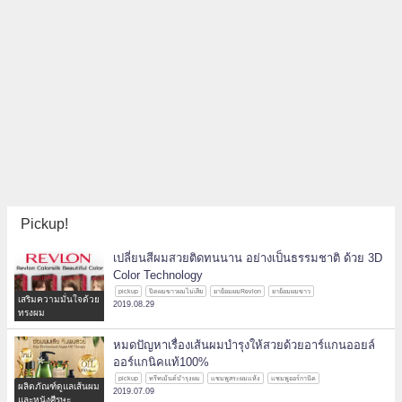
Pickup!
เปลี่ยนสีผมสวยติดทนนาน อย่างเป็นธรรมชาติ ด้วย 3D
Color Technology
pickup
ปิดผมขาวผมไม่เสีย
ยาย้อมผมRevlon
ยาย้อมผมขาว
เสริมความมั่นใจด้วย
2019.08.29
ทรงผม
หมดปัญหาเรื่องเส้นผมบำรุงให้สวยด้วยอาร์แกนออยล์
ออร์แกนิคแท้100%
pickup
ทรีทเม้นต์บำรุงผม
แชมพูสระผมแห้ง
แชมพูออร์กานิค
ผลิตภัณฑ์ดูแลเส้นผม
2019.07.09
และหนังศีรษะ