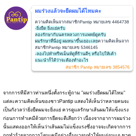
ผมร่วงแล้วจะยืดผมได้ไหมคะ
ความคิดเห็นจากสมาชิกPantip หมายเลข 4464738
-ยิ่งยืด ยิ่งแย่ครับ
ลองรักษากับนครหลวงการแพทย์ดูครับ
ผมรักษาที่นี่อยู่ ผมหนาขึ้นเยอะเลย
ความคิดเห็นจาก
สมาชิกPantip หมายเลข 5346145
-ลองไปทำทรีทเม็นท์ดูที่ร้านดีๆ หรือไปให้เค้า
แนะนำก็ได้ว่าจะต้องทำอะไร
สมาชิก Pantip หมายเลข 3854576
จากการทีมีสาวท่านหนึ่งตั้งกระทู้ถาม "ผมร่วงยืดผมได้ไหม"
แต่ละความคิดเห็นของชาวPantip แสดงให้เห็นว่าหลายคนจะ
เป็นกังวลว่ายิ่งยืดผมจะยิ่งแย่ ควรดูแลรักษาเส้นผมให้แข็งแรง
ก่อนการทำเคมีด้วยการยืดจะดีเสียกว่า เนื่องจากอาการผมร่วง
นั้นแสดงออกให้เห็นว่าเส้นผมไม่แข็งแรงซึ่งอาจจะเกิดจากการ
ถูกทำร้ายจากการโดนเคมีอย่างอื่นมาจนทำให้ผมอ่อนแอ ขาด