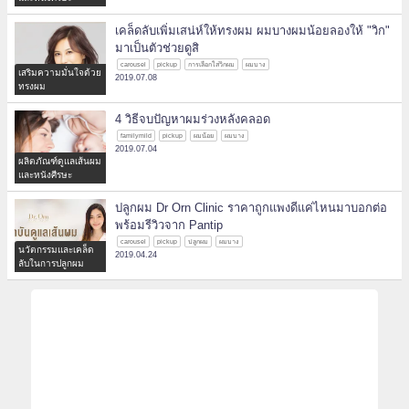
เคล็ดลับเพิ่มเสน่ห์ให้ทรงผม ผมบางผมน้อยลองให้ "วิก"
มาเป็นตัวช่วยดูสิ
carousel
pickup
การเลือกใส่วิกผม
ผมบาง
เสริมความมั่นใจด้วย
2019.07.08
ทรงผม
4 วิธีจบปัญหาผมร่วงหลังคลอด
familymild
pickup
ผมน้อย
ผมบาง
2019.07.04
ผลิตภัณฑ์ดูแลเส้นผม
และหนังศีรษะ
ปลูกผม Dr Orn Clinic ราคาถูกแพงดีแค่ไหนมาบอกต่อ
พร้อมรีวิวจาก Pantip
carousel
pickup
ปลูกผม
ผมบาง
นวัตกรรมและเคล็ด
2019.04.24
ลับในการปลูกผม