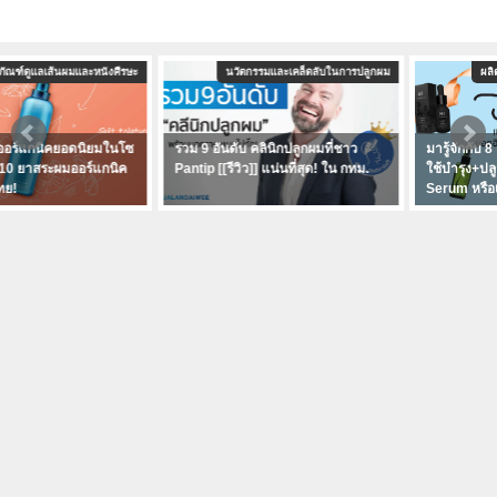
นวัตกรรมและเคล็ดลับในการปลูกผม
ผลิตภัณฑ์ดูแลเส้นผมและหนังศีรษะ
รวม 9 อันดับ คลินิกปลูกผมที่ชาว
มารู้จักกับ 8 เซรั่ม ที่ชาว Pantip นิยม
Pantip [[รีวิว]] แน่นที่สุด! ใน กทม.
ใช้บำรุง+ปลูกผมกัน ใช่ Nutri Hair
Serum หรือเปล่าเอ่ย!?