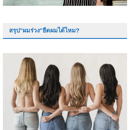
สรุป"ผมร่วง"ยืดผมได้ไหม?