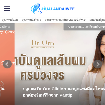
สุขภาพเส้นผม
สุขภาพหนังศีรษะ
สารอาหารบำรุงเส้นผมและหนังศีรษะ
ผลิตภัณฑ์ดูแ
นวัตกรรมและเคล็ดลับในการปลูกผม
ปลูกผม Dr Orn Clinic ราคาถูกแพงดีแค่ไหนมาบ
อกต่อพร้อมรีวิวจาก Pantip