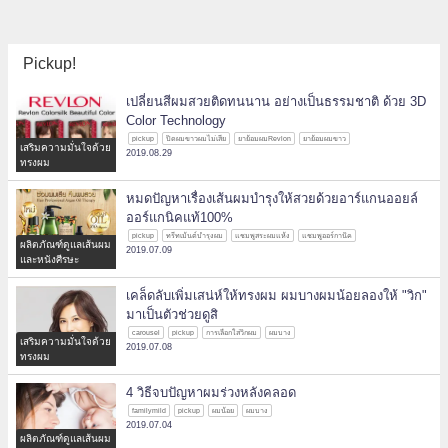
Pickup!
เปลี่ยนสีผมสวยติดทนนาน อย่างเป็นธรรมชาติ ด้วย 3D
Color Technology
pickup
ปิดผมขาวผมไม่เสีย
ยาย้อมผมRevlon
ยาย้อมผมขาว
เสริมความมั่นใจด้วย
2019.08.29
ทรงผม
หมดปัญหาเรื่องเส้นผมบำรุงให้สวยด้วยอาร์แกนออยล์
ออร์แกนิคแท้100%
pickup
ทรีทเม้นต์บำรุงผม
แชมพูสระผมแห้ง
แชมพูออร์กานิค
ผลิตภัณฑ์ดูแลเส้นผม
2019.07.09
และหนังศีรษะ
เคล็ดลับเพิ่มเสน่ห์ให้ทรงผม ผมบางผมน้อยลองให้ "วิก"
มาเป็นตัวช่วยดูสิ
carousel
pickup
การเลือกใส่วิกผม
ผมบาง
เสริมความมั่นใจด้วย
2019.07.08
ทรงผม
4 วิธีจบปัญหาผมร่วงหลังคลอด
familymild
pickup
ผมน้อย
ผมบาง
2019.07.04
ผลิตภัณฑ์ดูแลเส้นผม