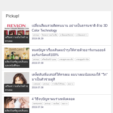
Pickup!
เปลี่ยนสีผมสวยติดทนนาน อย่างเป็นธรรมชาติ ด้วย 3D
Color Technology
pickup
ปิดผมขาวผมไม่เสีย
ยาย้อมผมRevlon
ยาย้อมผมขาว
เสริมความมั่นใจด้วย
2019.08.29
ทรงผม
หมดปัญหาเรื่องเส้นผมบำรุงให้สวยด้วยอาร์แกนออยล์
ออร์แกนิคแท้100%
pickup
ทรีทเม้นต์บำรุงผม
แชมพูสระผมแห้ง
แชมพูออร์กานิค
ผลิตภัณฑ์ดูแลเส้นผม
2019.07.09
และหนังศีรษะ
เคล็ดลับเพิ่มเสน่ห์ให้ทรงผม ผมบางผมน้อยลองให้ "วิก"
มาเป็นตัวช่วยดูสิ
carousel
pickup
การเลือกใส่วิกผม
ผมบาง
เสริมความมั่นใจด้วย
2019.07.08
ทรงผม
4 วิธีจบปัญหาผมร่วงหลังคลอด
familymild
pickup
ผมน้อย
ผมบาง
2019.07.04
ผลิตภัณฑ์ดูแลเส้นผม