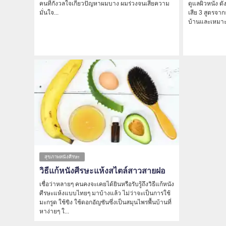
คนที่กังวลใจเกี่ยวปัญหาผมบาง ผมร่วงจนเสียความ
ดูแลผิวหนัง ด
มั่นใจ...
เสีย 3 สูตรจา
บ้านและเหมาะก
สุขภาพหนังศีรษะ
วิธีแก้หนังศีรษะแห้งสไตล์สาวสายฝอ
เชื่อว่าหลายๆ คนคงจะเคยได้ยินหรือรับรู้ถึงวิธีแก้หนัง
ศีรษะแห้งแบบไทยๆ มาบ้างแล้ว ไม่ว่าจะเป็นการใช้
มะกรูด ใช้ขิง ใช้ดอกอัญชันซึ่งเป็นสมุนไพรพื้นบ้านที่
หาง่ายๆ ใ...