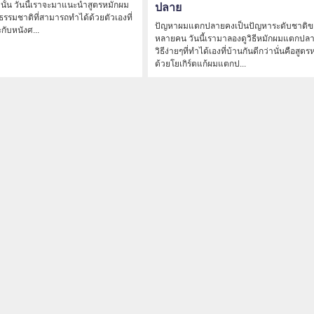
ังนั้น วันนี้เราจะมาแนะนำสูตรหมักผม
ปลาย
กธรรมชาติที่สามารถทำได้ด้วยตัวเองที่
ปัญหาผมแตกปลายคงเป็นปัญหาระดับชาติข
ับหนังศ...
หลายคน วันนี้เรามาลองดูวิธีหมักผมแตกปล
วิธีง่ายๆที่ทำได้เองที่บ้านกันดีกว่านั่นคือสูต
ด้วยโยเกิร์ตแก้ผมแตกป...