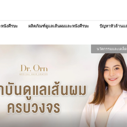
หนังศีรษะ
ผลิตภัณฑ์ดูแลเส้นผมและหนังศีรษะ
ปัญหาหัวล้านแล
ผลิตภัณฑ์
้จักกับ 8 เซรั่ม ที่ชาว Pantip นิยมใช้บำรุง+ปลูกผมกัน ใช่ N