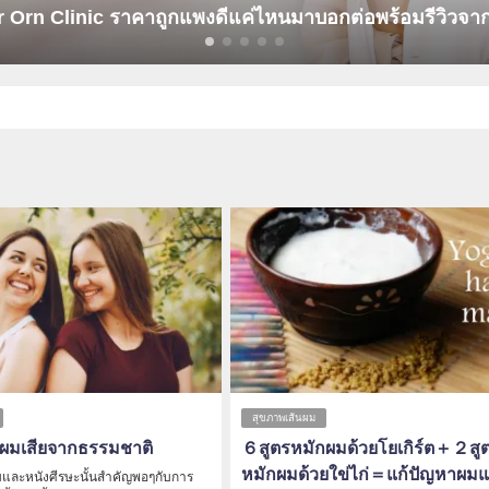
m หรือเปล่าเอ่ย!?
สุขภาพเส้นผม
กผมเสียจากธรรมชาติ
６สูตรหมักผมด้วยโยเกิร์ต＋２สู
หมักผมด้วยใข่ไก่＝แก้ปัญหาผม
มและหนังศีรษะนั้นสำคัญพอๆกับการ