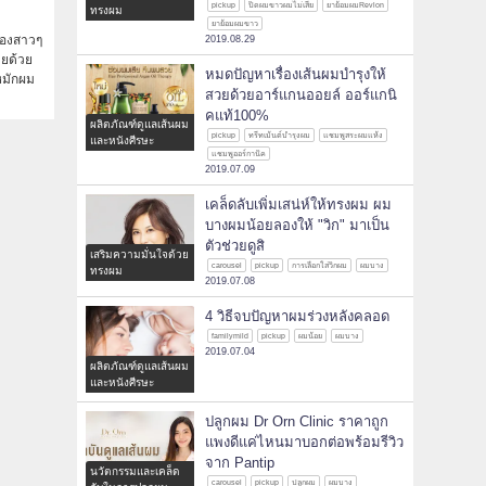
pickup
ปิดผมขาวผมไม่เสีย
ยาย้อมผมRevlon
ทรงผม
ยาย้อมผมขาว
องสาวๆ
2019.08.29
ายด้วย
หมดปัญหาเรื่องเส้นผมบำรุงให้
รหมักผม
สวยด้วยอาร์แกนออยล์ ออร์แกนิ
คแท้100%
ผลิตภัณฑ์ดูแลเส้นผม
pickup
ทรีทเม้นต์บำรุงผม
แชมพูสระผมแห้ง
และหนังศีรษะ
แชมพูออร์กานิค
2019.07.09
เคล็ดลับเพิ่มเสน่ห์ให้ทรงผม ผม
บางผมน้อยลองให้ "วิก" มาเป็น
ตัวช่วยดูสิ
เสริมความมั่นใจด้วย
carousel
pickup
การเลือกใส่วิกผม
ผมบาง
ทรงผม
2019.07.08
4 วิธีจบปัญหาผมร่วงหลังคลอด
familymild
pickup
ผมน้อย
ผมบาง
2019.07.04
ผลิตภัณฑ์ดูแลเส้นผม
และหนังศีรษะ
ปลูกผม Dr Orn Clinic ราคาถูก
แพงดีแค่ไหนมาบอกต่อพร้อมรีวิว
จาก Pantip
นวัตกรรมและเคล็ด
carousel
pickup
ปลูกผม
ผมบาง