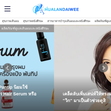
สุขภาพเส้นผม
สุขภาพหนังศีรษะ
สารอาหารบำรุงเส้นผมและหนังศีรษะ
ผลิตภัณฑ์ดูแ
ีรษะ
เสริมความมั่นใจด้วยท
เคล็ดลับเพิ่มเสน่ห์ให้ทรงผม ผมบางผมน้อยลองให
"วิก" มาเป็นตัวช่วยดูสิ