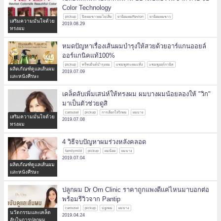
Color Technology
pickup
ปิดผมขาวผมไม่เสีย
ยาย้อมผมRevlon
ยาย้อมผมขาว
เสริมความมั่นใจด้วย
2019.08.29
ทรงผม
หมดปัญหาเรื่องเส้นผมบำรุงให้สวยด้วยอาร์แกนออยล์
ออร์แกนิคแท้100%
pickup
ทรีทเม้นต์บำรุงผม
แชมพูสระผมแห้ง
แชมพูออร์กานิค
ผลิตภัณฑ์ดูแลเส้นผม
2019.07.09
และหนังศีรษะ
เคล็ดลับเพิ่มเสน่ห์ให้ทรงผม ผมบางผมน้อยลองให้ "วิก"
มาเป็นตัวช่วยดูสิ
carousel
pickup
การเลือกใส่วิกผม
ผมบาง
เสริมความมั่นใจด้วย
2019.07.08
ทรงผม
4 วิธีจบปัญหาผมร่วงหลังคลอด
familymild
pickup
ผมน้อย
ผมบาง
2019.07.04
ผลิตภัณฑ์ดูแลเส้นผม
และหนังศีรษะ
ปลูกผม Dr Orn Clinic ราคาถูกแพงดีแค่ไหนมาบอกต่อ
พร้อมรีวิวจาก Pantip
carousel
pickup
ปลูกผม
ผมบาง
นวัตกรรมและเคล็ด
2019.04.24
ลับในการปลูกผม