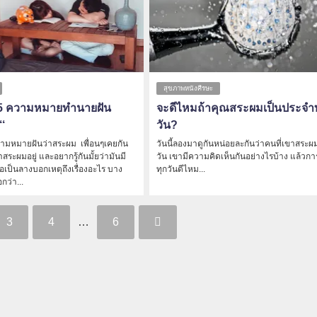
สุขภาพหนังศีรษะ
ริง 5 ความหมายทำนายฝัน
จะดีไหมถ้าคุณสระผมเป็นประจำ
‘‘
วัน?
5 ความหมายฝันว่าสระผม เพื่อนๆเคยกัน
วันนี้ลองมาดูกันหน่อยละกันว่าคนที่เขาสระผ
าสระผมอยู่ และอยากรู้กันมั้ยว่ามันมี
วัน เขามีความคิดเห็นกันอย่างไรบ้าง แล้วก
เป็นลางบอกเหตุถึงเรื่องอะไร บาง
ทุกวันดีไหม...
ว่า...
3
4
…
6