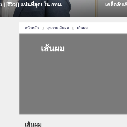
[[รีวิว]] แน่นที่สุด! ใน กทม.
เคล็ดลับเ
หน้าหลัก
สุขภาพเส้นผม
เส้นผม
เส้นผม
เส้นผม