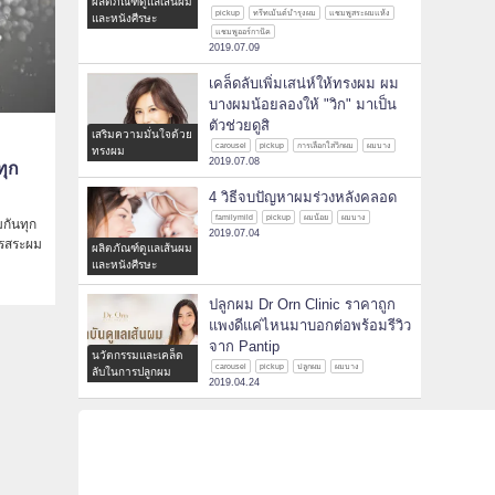
ผลิตภัณฑ์ดูแลเส้นผม
pickup
ทรีทเม้นต์บำรุงผม
แชมพูสระผมแห้ง
และหนังศีรษะ
แชมพูออร์กานิค
2019.07.09
เคล็ดลับเพิ่มเสน่ห์ให้ทรงผม ผม
บางผมน้อยลองให้ "วิก" มาเป็น
ตัวช่วยดูสิ
เสริมความมั่นใจด้วย
carousel
pickup
การเลือกใส่วิกผม
ผมบาง
ทรงผม
2019.07.08
ทุก
4 วิธีจบปัญหาผมร่วงหลังคลอด
familymild
pickup
ผมน้อย
ผมบาง
มกันทุก
2019.07.04
ารสระผม
ผลิตภัณฑ์ดูแลเส้นผม
และหนังศีรษะ
ปลูกผม Dr Orn Clinic ราคาถูก
แพงดีแค่ไหนมาบอกต่อพร้อมรีวิว
จาก Pantip
นวัตกรรมและเคล็ด
carousel
pickup
ปลูกผม
ผมบาง
ลับในการปลูกผม
2019.04.24