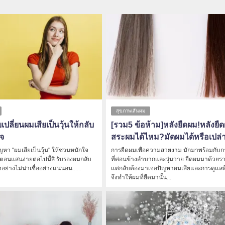
สุขภาพเส้นผม
เปลี่ยนผมเสียเป็นวุ้นให้กลับ
[รวม5 ข้อห้าม]หลังยืดผม!หลังยื
ใจ
สระผมได้ไหม?มัดผมได้หรือเปล่
ัญหา "ผมเสียเป็นวุ้น" ให้ชวนหนักใจ
การยืดผมเพื่อความสวยงาม มักมาพร้อมกับก
อนแสนง่ายต่อไปนี้สิ รับรองผมกลับ
ที่ค่อนข้างลำบากและวุ่นวาย ยืดผมมาด้วย
่างไม่น่าเชื่ออย่างแน่นอน......
แต่กลับต้องมาเจอปัญหาผมเสียและการดูแลที่ผ
จึงทำให้ผมที่ยืดมานั้น...