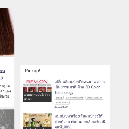
Pickup!
ดผม
า?
เปลี่ยนสีผมสวยติดทนนาน อย่าง
ารดูแล
เป็นธรรมชาติ ด้วย 3D Color
ราคาแพง
Technology
เสริมความมั่นใจด้วย
ิดวิธี
pickup
ปิดผมขาวผมไม่เสีย
ยาย้อมผมRevlon
ทรงผม
ยาย้อมผมขาว
2019.08.29
หมดปัญหาเรื่องเส้นผมบำรุงให้
สวยด้วยอาร์แกนออยล์ ออร์แกนิ
คแท้100%