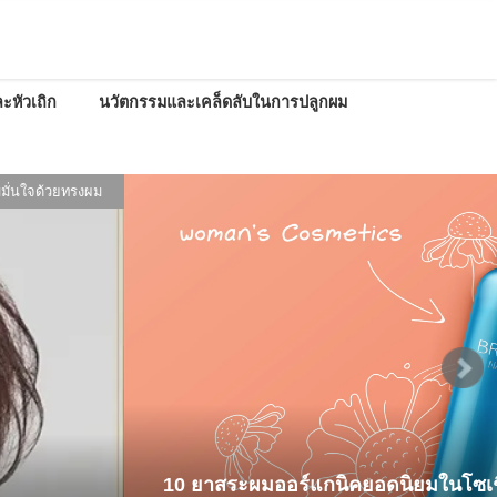
ะหัวเถิก
นวัตกรรมและเคล็ดลับในการปลูกผม
มั่นใจด้วยทรงผม
10 ยาสระผมออร์แกนิคยอดนิยมในโซเชี่