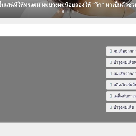
พิ่มเสน่ห์ให้ทรงผม ผมบางผมน้อยลองให้ "วิก" มาเป็นตัวช่วย
ผมเสียจากกา
บำรุงผมเสีย
ผมเสียจากก
ผลิตภัณฑ์เ
เคล็ดลับการ
บำรุงผมเสีย