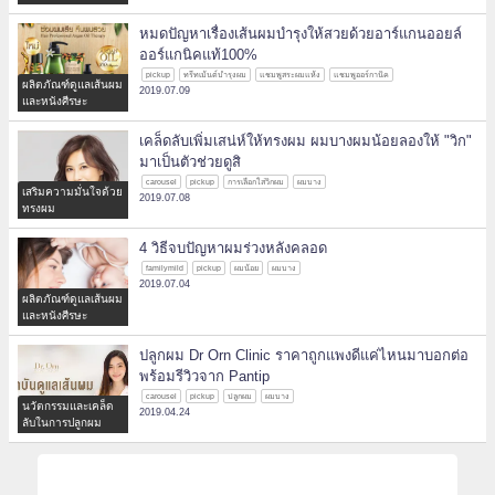
หมดปัญหาเรื่องเส้นผมบำรุงให้สวยด้วยอาร์แกนออยล์
ออร์แกนิคแท้100%
pickup
ทรีทเม้นต์บำรุงผม
แชมพูสระผมแห้ง
แชมพูออร์กานิค
ผลิตภัณฑ์ดูแลเส้นผม
2019.07.09
และหนังศีรษะ
เคล็ดลับเพิ่มเสน่ห์ให้ทรงผม ผมบางผมน้อยลองให้ "วิก"
มาเป็นตัวช่วยดูสิ
carousel
pickup
การเลือกใส่วิกผม
ผมบาง
เสริมความมั่นใจด้วย
2019.07.08
ทรงผม
4 วิธีจบปัญหาผมร่วงหลังคลอด
familymild
pickup
ผมน้อย
ผมบาง
2019.07.04
ผลิตภัณฑ์ดูแลเส้นผม
และหนังศีรษะ
ปลูกผม Dr Orn Clinic ราคาถูกแพงดีแค่ไหนมาบอกต่อ
พร้อมรีวิวจาก Pantip
carousel
pickup
ปลูกผม
ผมบาง
นวัตกรรมและเคล็ด
2019.04.24
ลับในการปลูกผม