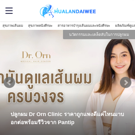
สุขภาพเส้นผม
สุขภาพหนังศีรษะ
สารอาหารบำรุงเส้นผมและหนังศีรษะ
ผลิตภัณฑ์ดูแ
นวัตกรรมและเคล็ดลับในการปลูกผม
ราคาถูกแพงดีแค่ไหนมาบ
เคล็ดลับเพิ่มเสน่ห์ให้ท
tip
"วิก" มาเป็นตัวช่วยดูสิ