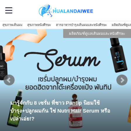
สุขภาพเส้นผม
สุขภาพหนังศีรษะ
สารอาหารบำรุงเส้นผมและหนังศีรษะ
ผลิตภัณฑ์ดูแ
ผลิตภัณฑ์ดูแลเส้นผมและหนังศีรษะ
มารู้จักกับ 8 เซรั่ม ที่ชาว Pantip นิยมใช้
บำรุง+ปลูกผมกัน ใช่ Nutri Hair Serum หรือ
เปล่าเอ่ย!?