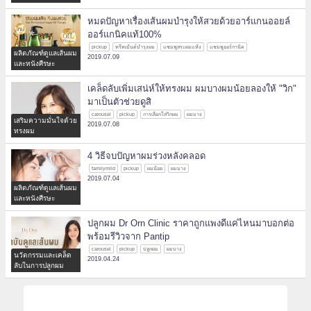
หมดปัญหาเรื่องเส้นผมบำรุงให้สวยด้วยอาร์แกนออยล์
ออร์แกนิคแท้100%
pickup
ทรีทเม้นต์บำรุงผม
แชมพูสระผมแห้ง
แชมพูออร์กานิค
ผลิตภัณฑ์ดูแลเส้นผม
2019.07.09
และหนังศีรษะ
เคล็ดลับเพิ่มเสน่ห์ให้ทรงผม ผมบางผมน้อยลองให้ "วิก"
มาเป็นตัวช่วยดูสิ
carousel
pickup
การเลือกใส่วิกผม
ผมบาง
เสริมความมั่นใจด้วย
2019.07.08
ทรงผม
4 วิธีจบปัญหาผมร่วงหลังคลอด
familymild
pickup
ผมน้อย
ผมบาง
2019.07.04
ผลิตภัณฑ์ดูแลเส้นผม
และหนังศีรษะ
ปลูกผม Dr Orn Clinic ราคาถูกแพงดีแค่ไหนมาบอกต่อ
พร้อมรีวิวจาก Pantip
carousel
pickup
ปลูกผม
ผมบาง
นวัตกรรมและเคล็ด
2019.04.24
ลับในการปลูกผม