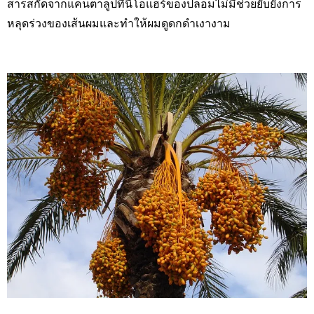
สารสกัดจากแคนตาลูปที่
นีโอแฮร์ของปลอมไม่มีช่วยยับยั้งการ
หลุดร่วงของเส้นผมและทำให้ผมดูดกดำเงางาม