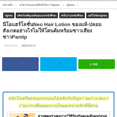
หน้าหลัก
นวัตกรรมและเคล็ดลับในการปลูกผม
ปลูกผม
นีโอแฮร์โลชั่นNeo Hair Lotio
ปลูกผม
ผลิตภัณฑ์ดูแลเส้นผมและหนังศีรษะ
เซรั่มบำรุงหนังศีรษะ
แฮร์โทนิคปลูกผม
นีโอแฮร์โลชั่นNeo Hair Lotion ของแท้-ปลอม
สังเกตอย่างไรไม่ให้โดนต้มพร้อมซาวเสียง
ชาวPantip
2019-04-12
2019-12-17
LINE
หนักใจเครียดจนแทบนอนไม่หลับกับปัญหา"ผมร่วง ผมบา
ง"อยากเปลี่ยนผมบางเป็นผมหนาคลิกที่นี่ด่วน
สาเหตุผมร่วงผมบาง?วิธีป้องกันดูแลเส้นผมก่อนส