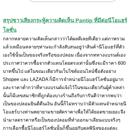
สรุปซาวเสียงกระทู้ความคิดเห็น Pantip ที่มีต่อนีโอแฮร์
โลชั่น
กลากหลายความคิดเห็นกล่าวว่าได้ผลดีเลยทีเดียว แต่ภาพรวม
แล้วเหมือนหลายๆท่านจะกำลังสับสนอยู่ว่าสินค้านีโอแฮร์ที่ตัว
เองใช้นั้นเป็นของจริงหรือของปลอม เนื่องจากททางแบรนด์เอง
ประกาศว่าควรซื้อจากตัวแทนโดยตรงเท่านั้นซึ่งจะมีราคา 600
บาทขึ้นไป แต่ในขณะเดียวกันเว็บไซต์ออนไลน์ชื่อดังอย่าง
Shopee และ LAZADA ก็มีการจำหน่ายนีโอแฮร์โลชั่นอยู่มาก
และราคาต่ำกว่าที่ทางแบรนด์แจ้งไว้ในขณะเดียวกันผู้ค้าเหล่า
นั้นก็มีเลขสมาชิกที่ถูกต้องบางร้านถึงกับการันตีว่าหากพบว่า
เป็นของปลอมยินดีคืนเงิน อันนี้ก็ไม่ทราบว่ามีตัวแทนจำหน่ายนี
โอแฮร์บางท่านพยายามขายตัดราคาเพื่อให้ได้ยอดขายเยอะจึง
นำมาลดราคาหรือเป็นของปลอมที่ทำออกมาเลียนแบบจริงๆ
การเลือกซื้อนีโอแฮร์โลชั่นนั้นก็ขึ้นอยู่กับดุลพินิจของแต่ละ