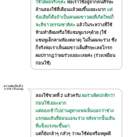
ใช้ได้ผลจริงๆค่ะ
พ่อเราใช้อยู่จากคนศีรษะ
ล้านลองใช้สี่เดือนแล้วผมขึ้นเยอะมาก
แต่
ข้อเสียก็คือถ้าเป็นคนผมขาวผมที่เกิดใหม่ก็
จะสีขาวธรรมชาติค่ะ
แล้วในระหว่างที่ใช้
ห้ามทำสีผมหรือใช้แชมพูแรงๆด้วย (ใช้
แชมพูเด็กตามท้องตลาด) ไม่งั้นผมจะร่วง ซึ่ง
ก็จริงพ่อเราเห็นผมขาวเต็มศีรษะเลยโกรก
ผมปรากฎว่าผมร่วงเยอะเลยค่ะ (ร่วงเหมือน
ก่อนใช้)
ความคิดเห็นที่２
จากชาวPantip
ลองใช้ขวดที่ 2 แล้วครับ
ผมร่วงผิดปกติกว่า
ก่อนใช้เยอะมาก
แต่ลองเข้าไปอ่านดูทางเพจเห็นบอกว่าช่วง
แรกผมเส้นที่อ่อนแอจะร่วง หลังจากนั้นเส้น
ที่แข็งแรงจะขึ้นมา
แต่ก็ยังกล้าๆ กลัวๆ ว่าจะใช้ต่อหรือหยุดดี