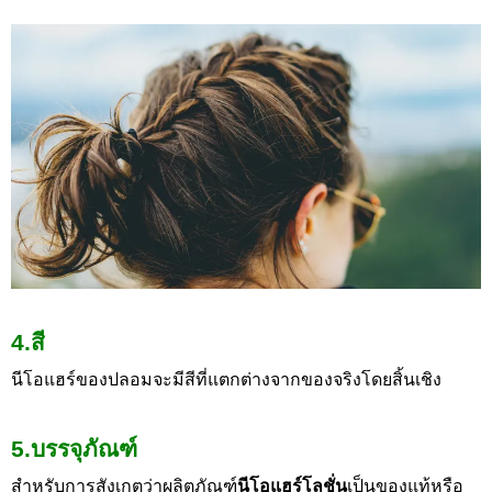
4.สี
นีโอแฮร์ของปลอมจะมีสีที่แตกต่างจากของจริงโดยสิ้นเชิง
5.บรรจุภัณฑ์
สำหรับการสังเกตว่าผลิตภัณฑ์
นีโอแฮร์โลชั่น
เป็นของแท้หรือ