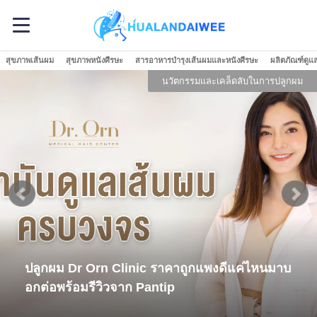
สุขภาพเส้นผม
สุขภาพหนังศีรษะ
สารอาหารบำรุงเส้นผมและหนังศีรษะ
ผลิตภัณฑ์ดูแ
นวัตกรรมและเคล็ดลับในการปลูกผม
ปลูกผม Dr Orn Clinic ราคาถูกแพงดีแค่ไหนมาบ
อกต่อพร้อมรีวิวจาก Pantip