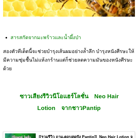
สารสกัดจากมะพร้าวและน้ำผึ้งป่า
สองตัวทีเด็ดนี้จะช่วยบำรุงเส้นผมอย่างล้ำลึก บำรุงหนังศีรษะให้
มีความชุ่มชื้นไม่แห้งกร้านแต่ก็ช่วยลดความมันของหนังศีรษะ
ด้วย
ซาวเสียงรีวิวนีโอแฮร์โลชั่น Neo Hair
Lotion จากชาวPantip
[[รวมรีวิว ถาม-ตอบสุดปัง Pantip]] Neo Hair Lotion จ