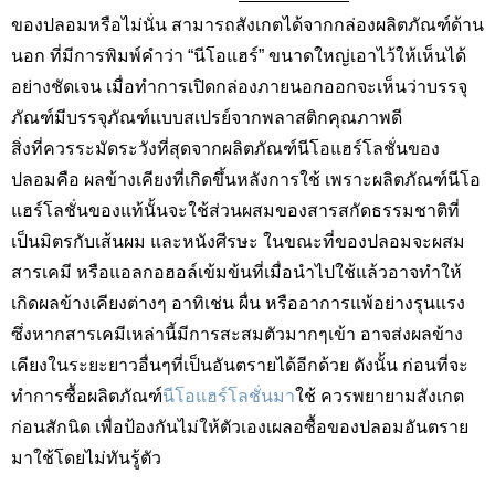
ของปลอมหรือไม่นั่น สามารถสังเกตได้จากกล่องผลิตภัณฑ์ด้าน
นอก ที่มีการพิมพ์คำว่า “นีโอแฮร์” ขนาดใหญ่เอาไว้ให้เห็นได้
อย่างชัดเจน เมื่อทำการเปิดกล่องภายนอกออกจะเห็นว่าบรรจุ
ภัณฑ์มีบรรจุภัณฑ์แบบสเปรย์จากพลาสติกคุณภาพดี
สิ่งที่ควรระมัดระวังที่สุดจากผลิตภัณฑ์นีโอแฮร์โลชั่นของ
ปลอมคือ ผลข้างเคียงที่เกิดขึ้นหลังการใช้ เพราะผลิตภัณฑ์นีโอ
แฮร์โลชั่นของแท้นั้นจะใช้ส่วนผสมของสารสกัดธรรมชาติที่
เป็นมิตรกับเส้นผม และหนังศีรษะ ในขณะที่ของปลอมจะผสม
สารเคมี หรือแอลกอฮอล์เข้มข้นที่เมื่อนำไปใช้แล้วอาจทำให้
เกิดผลข้างเคียงต่างๆ อาทิเช่น ผื่น หรืออาการแพ้อย่างรุนแรง
ซึ่งหากสารเคมีเหล่านี้มีการสะสมตัวมากๆเข้า อาจส่งผลข้าง
เคียงในระยะยาวอื่นๆที่เป็นอันตรายได้อีกด้วย ดังนั้น ก่อนที่จะ
ทำการซื้อผลิตภัณฑ์
นีโอแฮร์โลชั่นมา
ใช้ ควรพยายามสังเกต
ก่อนสักนิด เพื่อป้องกันไม่ให้ตัวเองเผลอซื้อของปลอมอันตราย
มาใช้โดยไม่ทันรู้ตัว