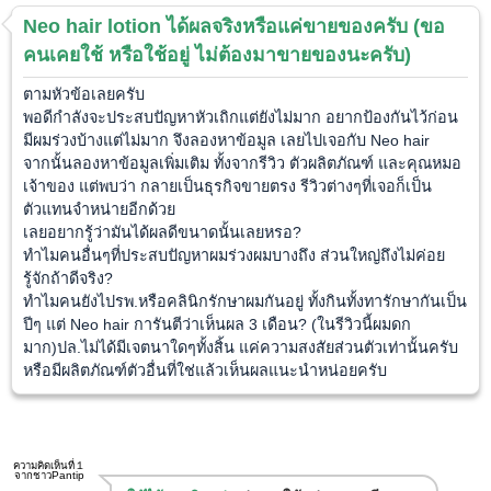
Neo hair lotion ได้ผลจริงหรือแค่ขายของครับ (ขอ
คนเคยใช้ หรือใช้อยู่ ไม่ต้องมาขายของนะครับ)
ตามหัวข้อเลยครับ
พอดีกำลังจะประสบปัญหาหัวเถิกแต่ยังไม่มาก อยากป้องกันไว้ก่อน
มีผมร่วงบ้างแต่ไม่มาก จึงลองหาข้อมูล เลยไปเจอกับ Neo hair
จากนั้นลองหาข้อมูลเพิ่มเติม ทั้งจากรีวิว ตัวผลิตภัณฑ์ และคุณหมอ
เจ้าของ แต่พบว่า กลายเป็นธุรกิจขายตรง รีวิวต่างๆที่เจอก็เป็น
ตัวแทนจำหน่ายอีกด้วย
เลยอยากรู้ว่ามันได้ผลดีขนาดนั้นเลยหรอ?
ทำไมคนอื่นๆที่ประสบปัญหาผมร่วงผมบางถึง ส่วนใหญ่ถึงไม่ค่อย
รู้จักถ้าดีจริง?
ทำไมคนยังไปรพ.หรือคลินิกรักษาผมกันอยู่ ทั้งกินทั้งทารักษากันเป็น
ปีๆ แต่ Neo hair การันตีว่าเห็นผล 3 เดือน? (ในรีวิวนี้ผมดก
มาก)ปล.ไม่ได้มีเจตนาใดๆทั้งสิ้น แค่ความสงสัยส่วนตัวเท่านั้นครับ
หรือมีผลิตภัณฑ์ตัวอื่นที่ใช่แล้วเห็นผลแนะนำหน่อยครับ
ความคิดเห็นที่１
จากชาวPantip