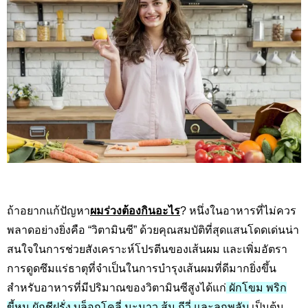
ถ้าอยากแก้ปัญหา
ผมร่วงต้องกินอะไร
?
หนึ่งในอาหารที่ไม่ควร
พลาดอย่างยิ่งคือ “วิตามินซี” ด้วยคุณสมบัติที่สุดแสนโดดเด่นน่า
สนใจในการช่วยสังเคราะห์โปรตีนของเส้นผม และเพิ่มอัตรา
การดูดซึมแร่ธาตุที่จำเป็นในการบำรุงเส้นผมที่ดีมากยิ่งขึ้น
สำหรับอาหารที่มีปริมาณของวิตามินซีสูงได้แก่
ผักโขม พริก
ขี้หนู ผักชีฝรั่ง บล็อกโคลี่ มะนาว ส้ม กีวี่ และลูกพลับ
เป็นต้น