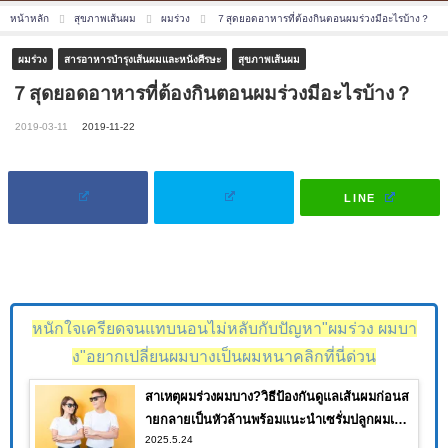
หน้าหลัก
สุขภาพเส้นผม
ผมร่วง
７สุดยอดอาหารที่ต้องกินตอนผมร่วงมีอะไรบ้าง？
ผมร่วง
สารอาหารบำรุงเส้นผมและหนังศีรษะ
สุขภาพเส้นผม
７สุดยอดอาหารที่ต้องกินตอนผมร่วงมีอะไรบ้าง？
2019-03-11
2019-11-22
LINE
หนักใจเครียดจนแทบนอนไม่หลับกับปัญหา"ผมร่วง ผมบา
ง"อยากเปลี่ยนผมบางเป็นผมหนาคลิกที่นี่ด่วน
สาเหตุผมร่วงผมบาง?วิธีป้องกันดูแลเส้นผมก่อนส
ายกลายเป็นหัวล้านพร้อมแนะนำเซรั่มปลูกผมเห็น
2025.5.24
ผลจนคุณต้องอึ้ง!!