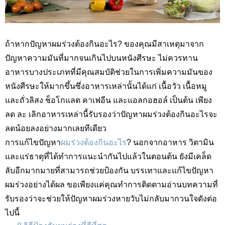
ถ้าหากปัญหาผมร่วงต้องกินอะไร?
ของคุณมีสาเหตุมาจาก
ปัญหาความมันที่มากจนเกินไปบนหนังศีรษะ ไม่ควรทาน
อาหารบางประเภทที่มีคุณสมบัติช่วยในการเพิ่มความมันของ
หนังศีรษะให้มากขึ้นซึ่งอาหารเหล่านั้นได้แก่ เนื้อวัว เนื้อหมู
และถั่วลิสง ช็อโกแลต คาเฟอีน และ
แอลกอฮอล์ เป็นต้น เพียง
ลด ละ เลิกอาหารเหล่านี้รับรองว่าปัญหาผมร่วงต้องกินอะไรจะ
ลดน้อยลงอย่างมากเลยทีเดียว
การแก้ไขปัญหา
ผมร่วงต้องกินอะไร
?
นอกจากอาหาร วิตามิน
และแร่ธาตุที่ได้ทำการแนะนำกันไปแล้วในตอนต้น ยังมีเคล็ด
ลับอีกมากมายที่สามารถช่วยป้องกัน บรรเทาและแก้ไขปัญหา
ผมร่วงอย่างได้ผล ขอเพียงแค่คุณทำการติดตามอ่านบทความที่
รับรองว่าจะช่วยให้ปัญหาผมร่วงหายวับไม่กลับมากวนใจดังต่อ
ไปนี้