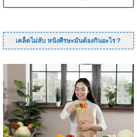
เคล็ดไม่ลับ หนังศีรษะมันต้องกินอะไร？