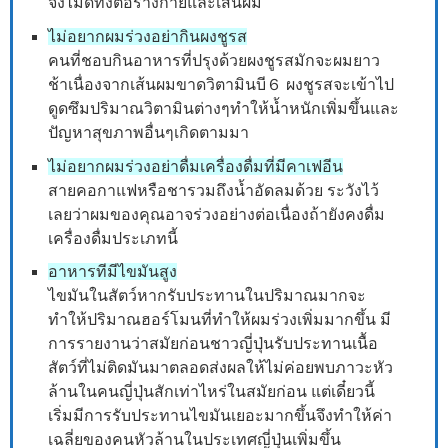
จึงไม่ดีทั้งต่อร่างกายและเส้นผม
ไม่อยากผมร่วงอย่ากินผงชูรส
คนที่ชอบกินอาหารที่ปรุงด้วยผงชูรสมักจะผมยาว
ช้าเนื่องจากเส้นผมขาดวิตามินบี６ ผงชูรสจะเข้าไป
ดูดซึมปริมาณวิตามินต่างๆทำให้น้ำหนักเพิ่มขึ้นและ
ปัญหาสุขภาพอื่นๆเกิดตามมา
ไม่อยากผมร่วงอย่าดื่มเครื่องดื่มที่มีคาเฟอีน
สายคอกาแฟหรือชารวมถึงน้ำอัดลมด้วย ระวังไว้
เลยว่าผมของคุณอาจร่วงอย่างต่อเนื่องถ้ายังคงดื่ม
เครื่องดื่มประเภทนี้
อาหารทีมีไขมันสูง
ไขมันในสัตว์หากรับประทานในปริมาณมากจะ
ทำให้ปริมาณฮอร์โมนที่ทำให้ผมร่วงเพิ่มมากขึ้น มี
การรายงานว่าสมัยก่อนชาวญี่ปุ่นรับประทานเนื้อ
สัตว์ที่ไม่ติดมันมาตลอดส่งผลให้ไม่ค่อยพบภาวะหัว
ล้านในคนญี่ปุ่นสักเท่าไหร่ในสมัยก่อน แต่เดี๋ยวนี้
เริ่มมีการรับประทานไขมันเยอะมากขึ้นจึงทำให้ค่า
เฉลี่ยของคนหัวล้านในประเทศญี่ปุ่นเพิ่มขึ้น