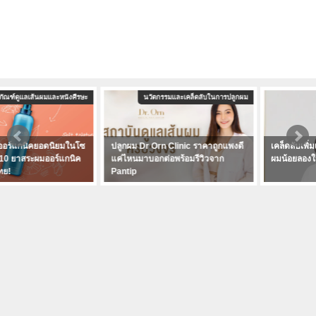
นวัตกรรมและเคล็ดลับในการปลูกผม
เสริมความมั่นใจด้วยทรงผม
ปลูกผม Dr Orn Clinic ราคาถูกแพงดี
เคล็ดลับเพิ่มเสน่ห์ให้ทรงผม ผมบาง
แค่ไหนมาบอกต่อพร้อมรีวิวจาก
ผมน้อยลองให้ "วิก" มาเป็นตัวช่วยดูสิ
Pantip