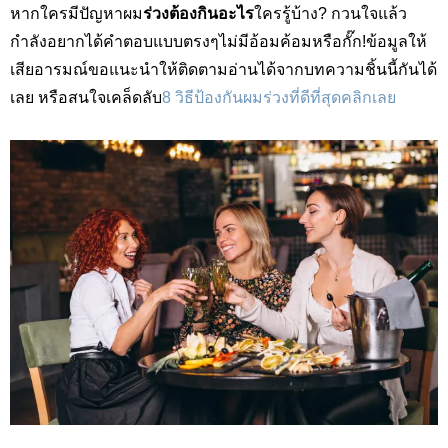
หากใครมีปัญหาผม
ร่วงต้องกินอะไร
ใครรู้บ้าง
?
กวนใจแล้ว
กำลังอยากได้คำตอบแบบตรงๆไม่มีอ้อมค้อมหรือกั๊ก
!
ข้อมูลให้
เสียอารมณ์ขอแนะนำให้ติดตามอ่านได้จากบทความชิ้นนี้กันได้
เลย หรือสนใจเคล็ดลับ
8 วิธีป้องกันผมร่วงที่ดีที่สุดคลิกเลย