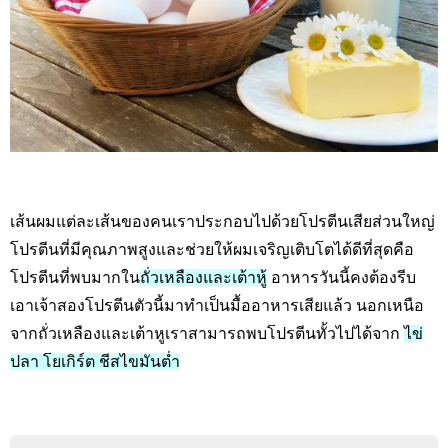
เส้นผมแต่ละเส้นของคนเราประกอบไปด้วยโปรตีนเสียส่วนใหญ่
โปรตีนที่มีคุณภาพสูงและช่วยให้ผมเจริญเติบโตได้ดีที่สุดคือ
โปรตีนที่พบมากใน
ถั่วเหลืองและเต้าหู้
อาหารวันนี้คงต้องรีบ
เอาเจ้าสองโปรตีนตัวนี้มาทำเป็นมื้ออาหารเสียแล้ว นอกเหนือ
จากถั่วเหลืองและเต้าหูเราสามารถพบโปรตีนทั้วไปได้จาก
ไข่
ปลา โยเกิร์ต ชีสไขมันต่ำ