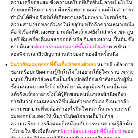
ความเครียดสะสม ซึ่งความเครียดที่เกิดขึ้นนี้ อาจเป็นไปใน
ลักษณะที่ให้ความร่วมมือหรือพยายามแล้ว แต่ก็ไม่สามารถ
ทำมันได้ดีพอ จึงก่อให้เกิดความเครียดเพราะไม่พอใจกับ
ความสามารถของตัวเองในปัจจุบัน หรืออีกความหมายหนึ่ง
คือ มีเรื่องที่ตัวเองพยายามตัดใจแล้วแต่ยังไม่สำเร็จ เช่น สูบ
บุหรี่ ดื่มเครื่องดื่มแอลกอฮอล์ หรือ กินของหวาน เป็นต้น ซึ่ง
หากตื่นจาก
ฝันว่าถอนผมหงอกที่ขึ้นเต็มหัวแล้ว
ควรหันมา
ลองพิจารณาถึงปัญหาส่วนตัวของตัวเองอีกครั้งหนึ่ง
ฝันว่าย้อมผมหงอกที่ขึ้นเต็มหัวของตัวเอง
หมายถึง ต้องการ
ซ่อนหรือปกปิดความรู้สึกในใจ ไม่อยากให้ผู้ใดทราบ เพราะ
มนุษย์เป็นสัตว์สังคมจึงเป็นเรื่องปกติที่ต้องเข้าสังคมกับผู้อื่น
ซึ่งแน่นอนบางครั้งก็จำเป็นที่เราต้องผูกมิตรกับคนอื่น แม้
แท้จริงแล้วเราอาจไม่ได้รู้สึกชอบคนนั้นๆเลยสักนิดเดียว
การฝันว่าย้อมผมหงอกที่ขึ้นเต็มหัวของตัวเอง จึงหมายถึง
ความพยายามที่จะต้องทำอะไรฝืนใจเหล่านั้น เพราะการมี
ผมหงอกยังแสดงให้เห็นว่าในจิตใจอาจเต็มไปด้วย
ความเครียด การย้อมผมก็เหมือนกับการซ่อนความรู้สึกนั้น
ไว้ภายใน ซึ่งเมื่อตื่นจาก
ฝัน
ว่าย้อมผมหงอกที่ขึ้นเต็มหัว
ของ