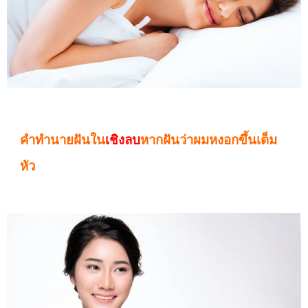
คำทำนายฝันใน
เชิงลบ
หากฝันว่าผมหงอกขึ้นเต็ม
หัว