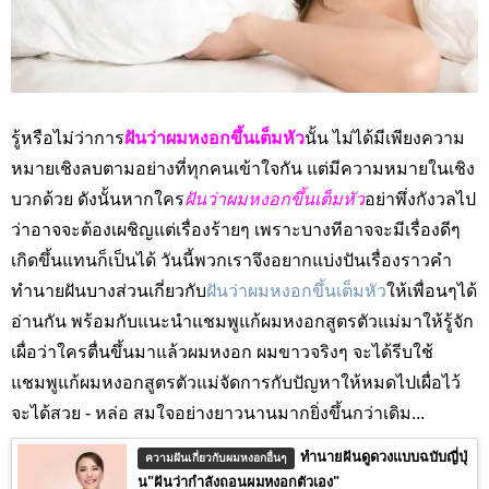
รู้หรือไม่ว่าการ
ฝันว่าผมหงอกขึ้นเต็มหัว
นั้น ไม่ได้มีเพียงความ
หมายเชิงลบตามอย่างที่ทุกคนเข้าใจกัน แต่มีความหมายในเชิง
บวกด้วย ดังนั้นหากใคร
ฝันว่าผมหงอกขึ้นเต็มหัว
อย่าพึ่งกังวลไป
ว่าอาจจะต้องเผชิญแต่เรื่องร้ายๆ เพราะบางทีอาจจะมีเรื่องดีๆ
เกิดขึ้นแทนก็เป็นได้ วันนี้พวกเราจึงอยากแบ่งปันเรื่องราวคำ
ทำนายฝันบางส่วนเกี่ยวกับ
ฝันว่าผมหงอกขึ้นเต็มหัว
ให้เพื่อนๆได้
อ่านกัน พร้อมกับแนะนำแชมพูแก้ผมหงอกสูตรตัวแม่มาให้รู้จัก
เผื่อว่าใครตื่นขึ้นมาแล้วผมหงอก ผมขาวจริงๆ จะได้รีบใช้
แชมพูแก้ผมหงอกสูตรตัวแม่จัดการกับปัญหาให้หมดไปเผื่อไว้
จะได้สวย - หล่อ สมใจอย่างยาวนานมากยิ่งขึ้นกว่าเดิม...
ทำนายฝันดูดวงแบบฉบับญี่ปุ่
ความฝันเกี่ยวกับผมหงอกอื่นๆ
น"ฝันว่ากำลังถอนผมหงอกตัวเอง"