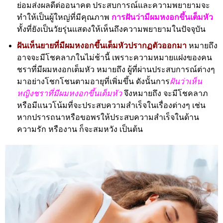
ย่อมส่งผลดีต่ออนาคต ประสบการณ์และความพยายามจะ
ทำให้เป็นผู้ใหญ่ที่มีคุณภาพ
การฝันว่ามีผมหงอกขึ้นเต็มหัว
ทั้งที่ยังเป็นวัยรุ่นแสดงให้เห็นถึงความพยายามในปัจจุบัน
ฝันเห็นยายที่มีผมหงอกขึ้นเต็มหัวปรากฏตัวออกมา
หมายถึง
อาจจะมีโชคลาภในไม่ช้านี้ เพราะความหมายแฝงของคน
ชราที่มีผมหงอกเต็มหัว หมายถึง ผู้ที่ผ่านประสบการณ์ต่างๆ
มาอย่างโชกโชนตามอายุที่เพิ่มขึ้น ดังนั้นการ
ฝันว่าเห็น
หญิงชราที่มีผมหงอกขึ้นเต็มหัว
จึงหมายถึง จะมีโชคลาภ
หรือมีแนวโน้มที่จะประสบความสำเร็จในเรื่องต่างๆ เช่น
หากปรารถนาหรือขอพรให้ประสบความสำเร็จในด้าน
ความรัก หรืองาน ก็จะสมหวัง เป็นต้น