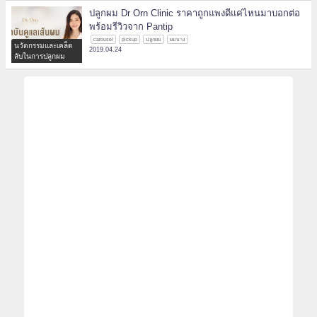
ปลูกผม Dr Orn Clinic ราคาถูกแพงดีแค่ไหนมาบอกต่อ
พร้อมรีวิวจาก Pantip
carousel
pickup
ปลูกผม
ผมบาง
นวัตกรรมและเคล็ด
2019.04.24
ลับในการปลูกผม