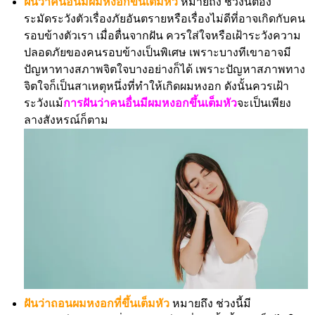
ฝันว่าคนอื่นมีผมหงอกขึ้นเต็มหัว
หมายถึง ช่วงนี้ต้อง
ระมัดระวังตัวเรื่องภัยอันตรายหรือเรื่องไม่ดีที่อาจเกิดกับคน
รอบข้างตัวเรา เมื่อตื่นจากฝัน ควรใส่ใจหรือเฝ้าระวังความ
ปลอดภัยของคนรอบข้างเป็นพิเศษ เพราะบางทีเขาอาจมี
ปัญหาทางสภาพจิตใจบางอย่างก็ได้ เพราะปัญหาสภาพทาง
จิตใจก็เป็นสาเหตุหนึ่งที่ทำให้เกิดผมหงอก ดังนั้นควรเฝ้า
ระวังแม้
การฝันว่าคนอื่นมีผมหงอกขึ้นเต็มหัว
จะเป็นเพียง
ลางสังหรณ์ก็ตาม
ฝันว่าถอนผมหงอกที่ขึ้นเต็มหัว
หมายถึง ช่วงนี้มี