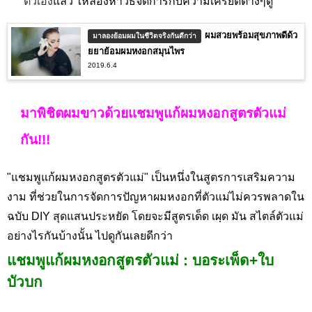
ตัวเอง
แล้ว ให้ลองหาวิธีจัดการกับความเครียดต่างๆดู
ผมสวยพร้อมสุขภาพดีด้ว
มาลองย้อมผมในชีวิตจริงกันดีกว่า
ยยาย้อมผมหงอกสมุนไพร
2019.6.4
มาพิชิตผมขาวด้วยแชมพูแก้ผมหงอกสูตรตัวแม่
กัน!!!
"แชมพูแก้ผมหงอกสูตรตัวแม่" เป็นหนึ่งในสูตรการเสริมความ
งาม ที่ช่วยในการจัดการปัญหาผมหงอกที่ตัวแม่ไม่ควรพลาดใน
ฉบับ DIY สุดแสนประหยัด โดยจะมีสูตรเด็ด เผฺด มัน สไตล์ตัวแม่
อย่างไรกันบ้างนั้น ไปดูกันเลยดีกว่า
แชมพูแก้ผมหงอกสูตรตัวแม่ : บอระเพ็ด+ใบ
บัวบก