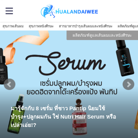
สุขภาพเส้นผม
สุขภาพหนังศีรษะ
สารอาหารบำรุงเส้นผมและหนังศีรษะ
ผลิตภัณฑ์ดูแ
ผลิตภัณฑ์ดูแลเส้นผมและหนังศีรษะ
มารู้จักกับ 8 เซรั่ม ที่ชาว Pantip นิยมใช้
บำรุง+ปลูกผมกัน ใช่ Nutri Hair Serum หรือ
เปล่าเอ่ย!?