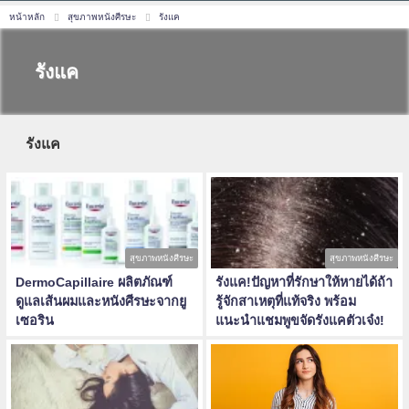
หน้าหลัก
สุขภาพหนังศีรษะ
รังแค
รังแค
รังแค
สุขภาพหนังศีรษะ
สุขภาพหนังศีรษะ
DermoCapillaire ผลิตภัณฑ์
รังแค!ปัญหาที่รักษาให้หายได้ถ้า
ดูแลเส้นผมและหนังศีรษะจากยู
รู้จักสาเหตุที่แท้จริง พร้อม
เซอริน
แนะนำแชมพูขจัดรังแคตัวเจ๋ง!