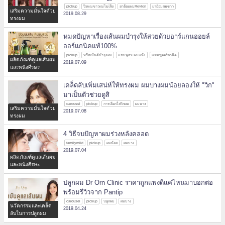
pickup
ปิดผมขาวผมไม่เสีย
ยาย้อมผมRevlon
ยาย้อมผมขาว
เสริมความมั่นใจด้วย
2019.08.29
ทรงผม
หมดปัญหาเรื่องเส้นผมบำรุงให้สวยด้วยอาร์แกนออยล์
ออร์แกนิคแท้100%
pickup
ทรีทเม้นต์บำรุงผม
แชมพูสระผมแห้ง
แชมพูออร์กานิค
ผลิตภัณฑ์ดูแลเส้นผม
2019.07.09
และหนังศีรษะ
เคล็ดลับเพิ่มเสน่ห์ให้ทรงผม ผมบางผมน้อยลองให้ "วิก"
มาเป็นตัวช่วยดูสิ
carousel
pickup
การเลือกใส่วิกผม
ผมบาง
เสริมความมั่นใจด้วย
2019.07.08
ทรงผม
4 วิธีจบปัญหาผมร่วงหลังคลอด
familymild
pickup
ผมน้อย
ผมบาง
2019.07.04
ผลิตภัณฑ์ดูแลเส้นผม
และหนังศีรษะ
ปลูกผม Dr Orn Clinic ราคาถูกแพงดีแค่ไหนมาบอกต่อ
พร้อมรีวิวจาก Pantip
carousel
pickup
ปลูกผม
ผมบาง
นวัตกรรมและเคล็ด
2019.04.24
ลับในการปลูกผม