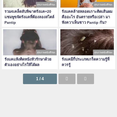
สุขภาพหนังศีรษะ
สุขภาพหนังศีรษะ
รวม4เคล็ดลับพิฆาตรังแค+20
รังแคคล้ายหลอดเกาะติดเส้นผม
แชมพูขจัดรังแคที่ต้องลองสไตล์
คืออะไร อันตรายหรือเปล่า มา
Pantip
ฟังควาเห็นชาว Pantip กัน?
สุขภาพหนังศีรษะ
สุขภาพหนังศีรษะ
รังแคแห้งติดหนังหัวรักษาด้วย
รังแคมีกี่ประเภทเกร็ดความรู้ที่
ตัวเองอย่างไรให้ได้ผล
ควรรู้
1 / 4