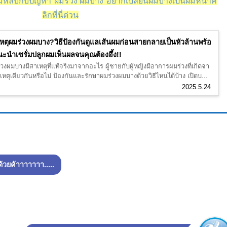
หลับกับปัญหา"ผมร่วง ผมบาง"อยากเปลี่ยนผมบางเป็นผมหนาค
ลิกที่นี่ด่วน
หตุผมร่วงผมบาง?วิธีป้องกันดูแลเส้นผมก่อนสายกลายเป็นหัวล้านพร้อ
ะนำเซรั่มปลูกผมเห็นผลจนคุณต้องอึ้ง!!
วงผมบางมีสาเหตุที่แท้จริงมาจากอะไร ผู้ชายกับผู้หญิงมีอาการผมร่วงที่เกิดจา
หตุเดียวกันหรือไม่ ป้องกันและรักษาผมร่วงผมบางด้วยวิธีไหนได้บ้าง เปิดบ...
2025.5.24
ยด้วยค้าาาาาาา.....