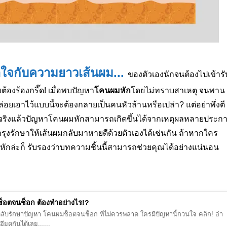
อใจกับความยาวเส้นผม...
ของตัวเองนักจนต้องไปเข้ารั
้องร้องกรี๊ด!
เมื่อพบปัญหา
โคนผมหัก
โดยไม่ทราบสาเหตุ จนพาน
่อยเอาไว้แบบนี้จะต้องกลายเป็นคนหัวล้านหรือเปล่า
?
แต่อย่าพึ่งตี
่จริงแล้วปัญหาโคนผมหักสามารถเกิดขึ้นได้จากเหตุผลหลายประก
งรักษาให้เส้นผมกลับมาหายดีด้วยตัวเองได้เช่นกัน ถ้าหากใคร
มหักล่ะก็ รับรองว่าบทความชิ้นนี้สามารถช่วยคุณได้อย่างแน่นอน
็อตจนช็อก ต้องทำอย่างไร!?
ลับรักษาปัญหา โคนผมช็อตจนช็อก ที่ไม่ควรพลาด ใครมีปัญหานี้กวนใจ คลิก! อ่า
ียดกันได้เลย......