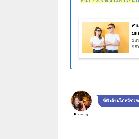
หนักใจเครียดจนแทบนอนไม่
สาเ
มแน
ผมร่
กสาเ
พี่หัวล้านได้หวีช่ว
Kaosuay