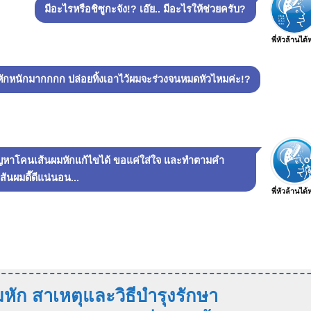
มีอะไรหรือชิซูกะจัง!? เอ๊ย.. มีอะไรให้ช่วยครับ?
พี่หัวล้านได้
ักหนักมากกกก ปล่อยทิ้งเอาไว้ผมจะร่วงจนหมดหัวไหมค่ะ!?
ปัญหาโคนเส้นผมหักแก้ไขได้ ขอแค่ใส่ใจ และทำตามคำ
้นผมดี๊ดีแน่นอน...
พี่หัวล้านได้
ัก สาเหตุและวิธีบำรุงรักษา