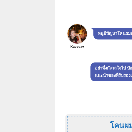
หนูมีปัญหาโคนผมห
Kaosuay
อย่าพึ่งกังวลใจไป 
แนะนำของพี่รับรองเส
โคนผมห