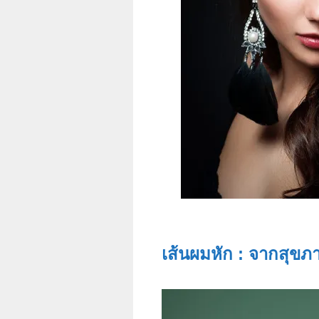
เส้นผมหัก : จากสุขภา