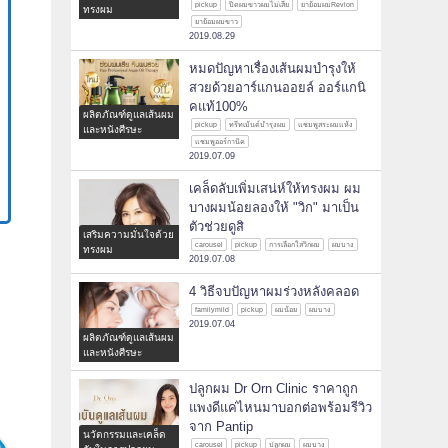
pickup
ปิดผมขาวผมไม่เสีย
ยาย้อมผมRevlon
ทรงผม
ยาย้อมผมขาว
2019.08.29
หมดปัญหาเรื่องเส้นผมบำรุงให้
สวยด้วยอาร์แกนออยล์ ออร์แกนิ
คแท้100%
ผลิตภัณฑ์ดูแลเส้นผม
pickup
ทรีทเม้นต์บำรุงผม
แชมพูสระผมแห้ง
และหนังศีรษะ
แชมพูออร์กานิค
2019.07.09
เคล็ดลับเพิ่มเสน่ห์ให้ทรงผม ผม
บางผมน้อยลองให้ "วิก" มาเป็น
ตัวช่วยดูสิ
เสริมความมั่นใจด้วย
carousel
pickup
การเลือกใส่วิกผม
ผมบาง
ทรงผม
2019.07.08
4 วิธีจบปัญหาผมร่วงหลังคลอด
familymild
pickup
ผมน้อย
ผมบาง
2019.07.04
ผลิตภัณฑ์ดูแลเส้นผม
และหนังศีรษะ
ปลูกผม Dr Orn Clinic ราคาถูก
แพงดีแค่ไหนมาบอกต่อพร้อมรีวิว
จาก Pantip
นวัตกรรมและเคล็ด
carousel
pickup
ปลูกผม
ผมบาง