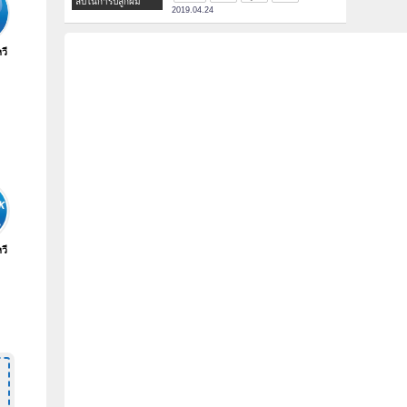
ลับในการปลูกผม
2019.04.24
หวี
หวี