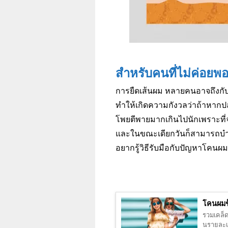
สำหรับคนที่ไม่ค่อยพ
การยืดเส้นผม หลายคนอาจถึงกับต
ทำให้เกิดความกังวลว่าถ้าหากปล
โพยตีพายมากเกินไปนักเพราะที
และในขณะเดียกวันก็สามารถบำรุ
อยากรู้วิธีรับมือกับปัญหาโคนผ
โคนผมช
รวมเคล็ด
นรายละเอ