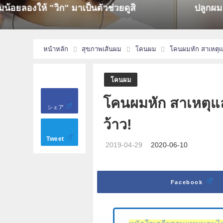
อยลองให้ "วิก" มาเป็นตัวช่วยดูสิ
ปลูกผม D
หน้าหลัก
สุขภาพเส้นผม
โคนผม
โคนผมหัก สาเหตุแล
โคนผม
โคนผมหัก สาเหตุแล
シェア
ว้าว!
Tweet
2019-04-29
2020-06-10
Facebook