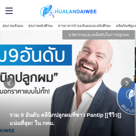
สุขภาพเส้นผม
สุขภาพหนังศีรษะ
สารอาหารบำรุงเส้นผมและหนังศีรษะ
ผลิตภัณฑ์ดูแ
ผลิตภัณฑ์ดูแลเส้นผมและหนังศีรษะ
มารู้จักกับ 8 เซรั่ม ที่ชาว Pantip นิยมใช้
บำรุง+ปลูกผมกัน ใช่ Nutri Hair Serum หรือ
เปล่าเอ่ย!?