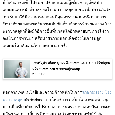
นี้ ก็สามารถเข้าไปขอคำปรึกษาแพทย์ผู้เชี่ยวชาญที่คลินิก
เส้นผมและหนังศีรษะของโรงพยาบาลจุฬาก่อน เพื่อประเมินวิธี
การรักษาให้มีความเหมาะสมที่สุด เพราะนอกเหนือจากการ
รักษาด้วยแสงเลเซอร์ความเข้มข้นต่ำแล้วการรักษาผมร่วง โรง
พยาบาลจุฬาก็ยังมีวิธีการอื่นที่น่าสนใจอีกหลายประการไม่ว่า
จะเป็นการทานยา หรือทายาภายนอกเพื่อช่วยในการปลูก
เส้นผมให้กลับมามีความดกดำอีกครั้ง
แพทย์จุฬา เตือนปลูกผมด้วยStem Cell ！！+รีวิวปลูกผ
มด้วยStem cell จากกระทู้Pantip
2019.11.21
นอกจากเทคโนโลยีและความก้าวหน้าในการ
รักษาผมร่วง โรง
พยาบาลจุฬา
ยังคิดอัตราการให้บริการที่เรียกได้ว่าค่อนข้างถูก
มากเมื่อเทียบกับการไปรักษาอาการผมร่วงจากสถาบันความงา
มอื่นๆ นอกจากนี้การรักษาผมร่วง โรงพยาบาลจุฬายังได้ม