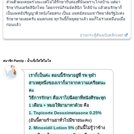
ส่วนตัวผมเคยผร่วงนะแต่ไม่ได้รักษากับสองที่นั่นเพราะไกลบ้าน แต่มา
รักษากับแฮร์คลินิกไทย โดยกรรน์ภิรมย์คลินิก ใกล้บ้าน แล้วคนรักษาก็
เป็นแพทย์ปริญญาผิวหนังโดยตรง เป็นอ.แพทย์สอนมหาวิทยาลัยรัฐ2แห่ง
รักษาหายเลยครับ ผมดกเลย ทุกวันนี้ก็หยุดยาแล้ว ผมก็ไม่ร่วงเหมือนเมื่อ
ก่อนแล้ว
อ่านกระทู้ต้นฉบับคลิกเลย!
สมาชิก Pantip : น้ำแข็งใสใส่ไมโล
เราก็เป็นค่ะ ตอนนี้รักษาอยู่ที่ รพ จุฬา
สาเหตุหนึ่งของเราก็มาจากความเครียดนะ
คะ
วิธีการรักษา คือเราไปฉีดยาที่หนังศีรษะทุก
1 เดือน + หมอให้ยามาทาด้ว
ย คือ
1. Topicorte Desoximetasone 0.25%
(อันนี้ตามร้านยาทั่วไปมีขายนะคะ)
2. Minoxidil Lotion 5%
(อันนี้ไม่รู้ว่าข้าง