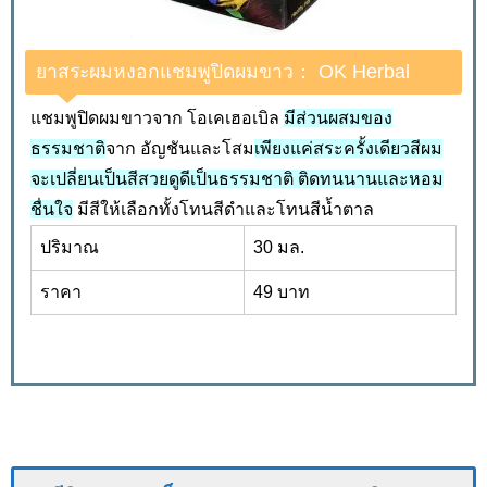
ยาสระผมหงอกแชมพูปิดผมขาว： OK Herbal
แชมพูปิดผมขาวจาก โอเคเฮอเบิล
มีส่วนผสมของ
ธรรมชาติ
จาก อัญชันและโสม
เพียงแค่สระครั้งเดียวสีผม
จะเปลี่ยนเป็นสีสวยดูดีเป็นธรรมชาติ ติดทนนานและหอม
ชื่นใจ
มีสีให้เลือกทั้งโทนสีดำและโทนสีน้ำตาล
ปริมาณ
30 มล.
ราคา
49 บาท