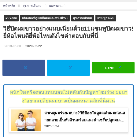
หน้าหลัก
สุขภาพเส้นผม
ผมหงอก
วิธีปิดผมขาวอย่างแนบเนียนด้วย11แชมพูปิดผมขาว! ยี
ผมหงอก
ผลิตภัณฑ์ดูแลเส้นผมและหนังศีรษะ
สุขภาพเส้นผม
แชมพูสระผม
วิธีปิดผมขาวอย่างแนบเนียนด้วย11แชมพูปิดผมขาว!
ยี่ห้อไหนดียี่ห้อไหนดังไขคำตอบกันที่นี่
2019-05-30
2020-05-22
LINE
หนักใจเครียดจนแทบนอนไม่หลับกับปัญหา"ผมร่วง ผมบา
ง"อยากเปลี่ยนผมบางเป็นผมหนาคลิกที่นี่ด่วน
สาเหตุผมร่วงผมบาง?วิธีป้องกันดูแลเส้นผมก่อนส
ายกลายเป็นหัวล้านพร้อมแนะนำเซรั่มปลูกผมเห็น
2025.5.24
ผลจนคุณต้องอึ้ง!!