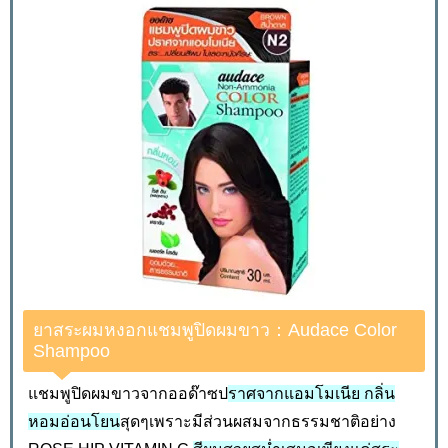
ยาสระผมหงอกแชมพูปิดผมขาว：Audace Color
Shampoo
แชมพูปิดผมขาวจากออด๊าซป
ราศจากแอมโมเนีย กลิ่น
หอมอ่อนโยน
สุดๆเพราะมีส่วนผสมจากธรรมชาติอย่าง