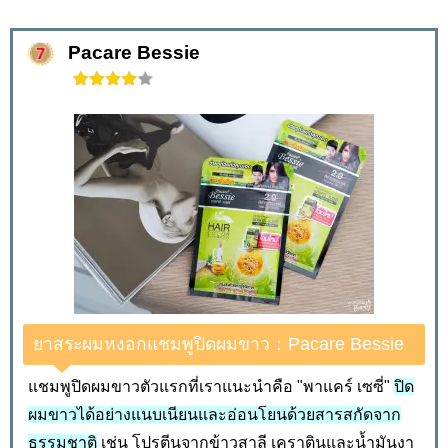
Pacare Bessie
ยาสระผมหงอกแชมพูปิดผมขาว：Pacare Bessie
แชมพูปิดผมขาวตัวแรกที่เราแนะนำคือ "พาแคร์ เซซี่"
ปิด
ผมขาวได้อย่างแนบเนียนและอ่อนโยนด้วยสารสกัดจาก
ธรรมชาติ
เช่น โปรตีนจากข้าวสาลี เคราตินและน้ำมันงา