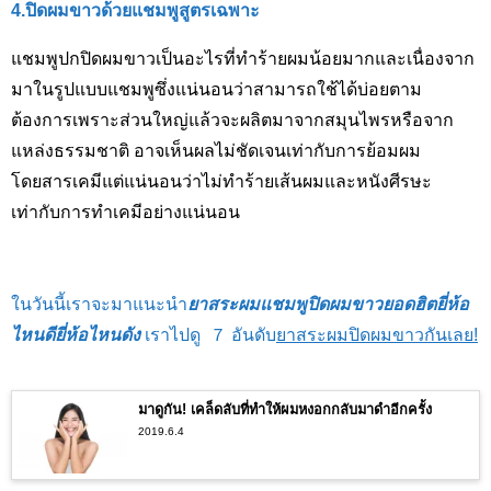
4.ปิดผมขาวด้วยแชมพูสูตรเฉพาะ
แชมพูปกปิดผมขาวเป็นอะไรที่ทำร้ายผมน้อยมากและเนื่องจาก
มาในรูปแบบแชมพูซึ่งแน่นอนว่าสามารถใช้ได้บ่อยตาม
ต้องการเพราะส่วนใหญ่แล้วจะผลิตมาจากสมุนไพรหรือจาก
แหล่งธรรมชาติ อาจเห็นผลไม่ชัดเจนเท่ากับการย้อมผม
โดยสารเคมีแต่แน่นอนว่าไม่ทำร้ายเส้นผมและหนังศีรษะ
เท่ากับการทำเคมีอย่างแน่นอน
ในวันนี้เราจะมาแนะนำ
ยาสระผมแชมพูปิดผมขาวยอดฮิตยี่ห้อ
ไหนดียี่ห้อไหนดัง
เราไปดู ７ อันดับ
ยาสระผมปิดผมขาวกันเลย
!
มาดูกัน! เคล็ดลับที่ทำให้ผมหงอกกลับมาดำอีกครั้ง
2019.6.4