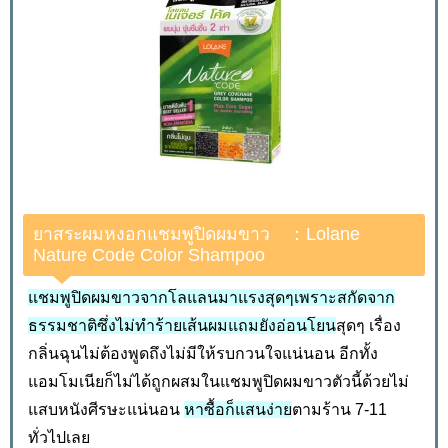
ยาสระผมหงอกแชมพูปิดผมขาว ：Lolane
Nature Code Color Shampoo
แชมพูปิดผมขาวจากโลแลนมาแรงสุดๆเพราะสกัดจาก
ธรรมชาติซึ่งไม่ทำร้ายเส้นผมแถมยังอ่อนโยน
สุดๆ เรื่อง
กลิ่นฉุนไม่ต้องพูดถึงไม่มีให้รบกวนใจแน่นอน อีกทั้ง
แอมโมเนียก็ไม่ได้ถูกผสมในแชมพูปิดผมขาวตัวนี้ด้วยไม่
แสบหนังศีรษะแน่นอน
หาซื้อก็แสนง่าย
ตามร้าน 7-11
ทั่วไปเลย