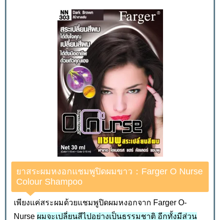
ยาสระผมหงอกแชมพูปิดผมขาว：Farger O Nurse
Colour Shampoo
เพียงแค่สระผมด้วยแชมพูปิดผมหงอกจาก Farger O-
Nurse
ผมจะเปลี่ยนสีไปอย่างเป็นธรรมชาติ อีกทั้งมีส่วน