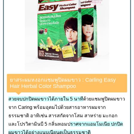
ยาสระผมหงอกแชมพูปิดผมขาว : Carling Easy
Hair Herbal Color Shampoo
สวยจบปกปิดผมขาวได้ภายใน 5 นาที
ด้วยแชมพูปิดผมขาว
จาก Caring พร้อมอุดมไปด้วยสารอาหารผมจาก
ธรรมชาติ อาทิเช่น สารสกัดจากโสม สาหร่าย มะกอก
และโปรวิตามินบี 5 กลิ่นหอมป
ราศจากแอมโมเนีย ปกปิด
ผมขาวได้อย่างแนบเนียนดูเป็นธรรมชาติ