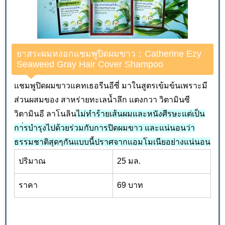
ยาสระผมหงอกแชมพูปิดผมขาว：Catherine Ezy
Seaweed Gray Hair Cover Shampoo
แชมพูปิดผมขาวแคทเธอรีนอีซี่ มาในสูตรเข้มข้นเพราะมี
ส่วนผสมของ สาหร่ายทะเลน้ำลึก แตงกวา วิตามินซี
วิตามินอี ลาโนลิน
ไม่ทำร้ายเส้นผมและหนังศีรษะแต่เป็น
กา่รบำรุงไปด้วยร่วมกับการปิดผมขาว และแน่นอนว่า
ธรรมชาติสุดๆกันแบบนี้ปราศจากแอมโมเนียอย่างแน่นอน
ปริมาณ
25 มล.
ราคา
69 บาท