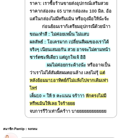
ราคา: เราซื้อร้านขายส่งอุปกรณ์เสริมสวย
ราคากล่องละ 65 บาท กล่องละ 100 มิล. อ้อ
แต่ในกล่องไม่มีทรีมเม้น หรือถุงมือให้น้ะจ้ะ
ก่อนย้อมเราก้เตรียมอุปกรณืด้วยน้าา
ขณะทำสี : ไม่ค่อยเหม็น ไม่แสบ
ผลลัพธ์ : โอเครมาก เปลี่ยนสีผมของเราได้
จริงๆ เนียนเสมอกัน สวย อาจจะไม่ตามหน้า
ชาร์ตซะทีเดียว แต่ถูกใจเจ้ อิอิ
ผมไม่ค่อยกระด้างน้ะ
หรืออาจเป็น
ว่าเราไม่ได้สัมผัสผมตอนล้าง เลยไม่รุ้
แต่
หลังย้อมมา1อาทิตย์ก้ไม่แห้งไปจากเดิมเท่า
ไหร่
เต็ม10 = ให้ 9 คะแนน จร้าาา
หักตรงไม่มี
ทรีทเม้นให้เลย ใจร้ายยย
จบการรีวิวเท่านี้คร้าา บายยยยยยยยยยยย
สมาชิก Pantip : จงกลม